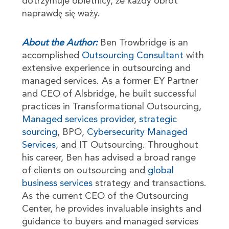
dotrzymuje obietnicy, że każdy obrót
naprawdę się waży.
About the Author:
Ben Trowbridge is an
accomplished
Outsourcing Consultant
with
extensive experience in outsourcing and
managed services. As a former EY Partner
and CEO of Alsbridge, he built successful
practices in Transformational Outsourcing,
Managed services provider
,
strategic
sourcing
, BPO,
Cybersecurity Managed
Services
, and IT Outsourcing. Throughout
his career, Ben has advised a broad range
of clients on outsourcing and
global
business services
strategy and transactions.
As the current CEO of the Outsourcing
Center, he provides invaluable insights and
guidance to buyers and managed services