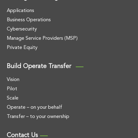
Applications
Business Operations
Cybersecurity
Manage Service Providers (MSP)
Private Equity
Build Operate Transfer
Vision
Pilot
Scale
Operate – on your behalf
Transfer – to your ownership
Contact Us