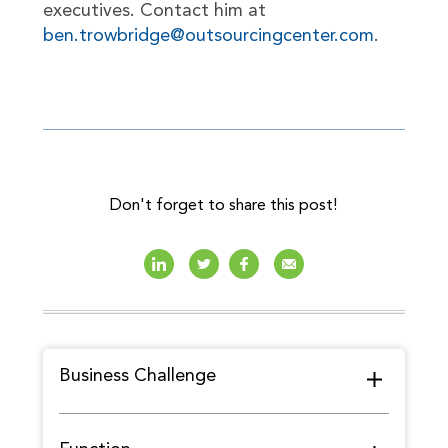
executives. Contact him at
ben.trowbridge@outsourcingcenter.com
.
Don't forget to share this post!
Business Challenge