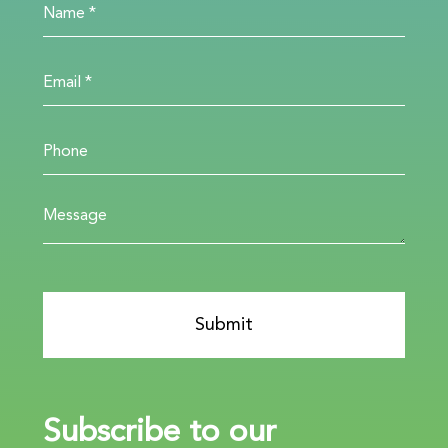
Subscribe to our