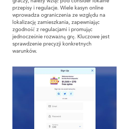
graczy, należy wziąć pod consider lokalne
przepisy i regulacje. Wiele kasyn online
wprowadza ograniczenia ze względu na
lokalizację zamieszkania, zapewniając
zgodność z regulacjami i promując
jednocześnie rozważną grę. Kluczowe jest
sprawdzenie precyzji konkretnych
warunków.