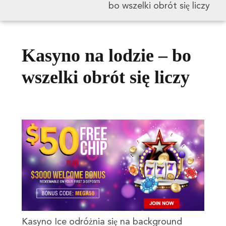
bo wszelki obrót się liczy
Kasyno na lodzie – bo
wszelki obrót się liczy
Kasyno Ice odróżnia się na background