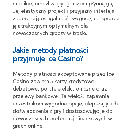
mobilne, umożliwiając graczom płynną grę.
Jej elastyczny projekt i przyjazny interfejs
zapewniają osiągalność i wygodę, co sprawia
ją atrakcyjnym optymalnym dla
nowoczesnych graczy w trasie.
Jakie metody płatności
przyjmuje Ice Casino?
Metody płatności akceptowane przez Ice
Casino zawierają karty kredytowe i
debetowe, portfele elektroniczne oraz
przelewy bankowe. Ta wielość zapewnia
uczestnikom wygodne opcje, ulepszając ich
doświadczenia z gry i dostosowując je do
nowoczesnych preferencji finansowych w
grach online.