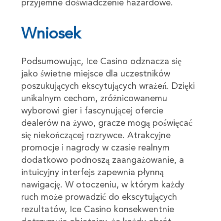
przyjemne doświadczenie hazardowe.
Wniosek
Podsumowując, Ice Casino odznacza się
jako świetne miejsce dla uczestników
poszukujących ekscytujących wrażeń. Dzięki
unikalnym cechom, zróżnicowanemu
wyborowi gier i fascynującej ofercie
dealerów na żywo, gracze mogą poświęcać
się niekończącej rozrywce. Atrakcyjne
promocje i nagrody w czasie realnym
dodatkowo podnoszą zaangażowanie, a
intuicyjny interfejs zapewnia płynną
nawigację. W otoczeniu, w którym każdy
ruch może prowadzić do ekscytujących
rezultatów, Ice Casino konsekwentnie