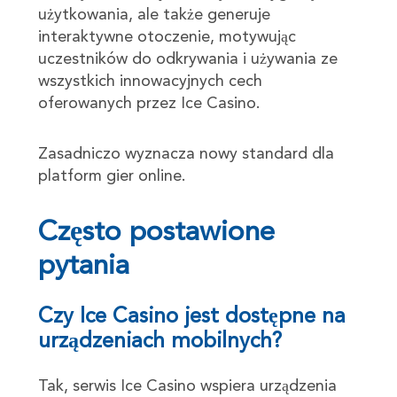
użytkowania, ale także generuje
interaktywne otoczenie, motywując
uczestników do odkrywania i używania ze
wszystkich innowacyjnych cech
oferowanych przez Ice Casino.
Zasadniczo wyznacza nowy standard dla
platform gier online.
Często postawione
pytania
Czy Ice Casino jest dostępne na
urządzeniach mobilnych?
Tak, serwis Ice Casino wspiera urządzenia