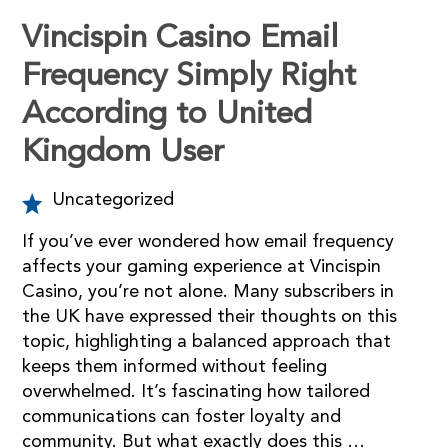
Vincispin Casino Email
Frequency Simply Right
According to United
Kingdom User
Uncategorized
If you’ve ever wondered how email frequency
affects your gaming experience at Vincispin
Casino, you’re not alone. Many subscribers in
the UK have expressed their thoughts on this
topic, highlighting a balanced approach that
keeps them informed without feeling
overwhelmed. It’s fascinating how tailored
communications can foster loyalty and
community. But what exactly does this …