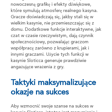
nowoczesną grafikę i efekty dźwiękowe,
które symulują atmosferę realnego kasyna.
Gracze doświadczają się, jakby stali się w
wielkim kasynie, nie przemieszczając się z
domu. Dodatkowe funkcje interaktywne, jak
czat w czasie rzeczywistym, dają czynnik
społecznościowy, pozwalając graczom
współpracę zarówno z krupierami, jak i
innymi graczami. Użycie tych funkcji w
kasynie Sloticca generuje prawdziwie
angażujące wrażenia z gry.
Taktyki maksymalizujące
okazje na sukces
Aby wzmocnić swoje szanse na sukces w