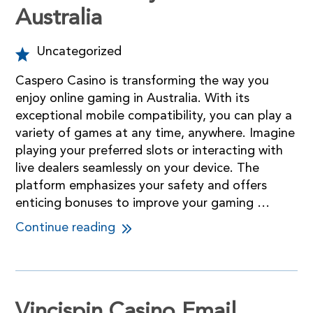
Australia
Uncategorized
Caspero Casino is transforming the way you
enjoy online gaming in Australia. With its
exceptional mobile compatibility, you can play a
variety of games at any time, anywhere. Imagine
playing your preferred slots or interacting with
live dealers seamlessly on your device. The
platform emphasizes your safety and offers
enticing bonuses to improve your gaming …
Continue reading
Vincispin Casino Email