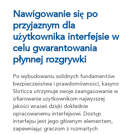
Nawigowanie się po
przyjaznym dla
użytkownika interfejsie w
celu gwarantowania
płynnej rozgrywki
Po wybudowaniu solidnych fundamentów
bezpieczeństwa i prawdomówności, kasyno
Sloticca utrzymuje swoje zaangażowanie w
ofiarowanie użytkownikom najwyższej
jakości wrażeń dzięki dokładnie
opracowanemu interfejsowi. Dostęp
interfejsu jest jego głównym elementem,
zapewniając graczom z rozmaitych