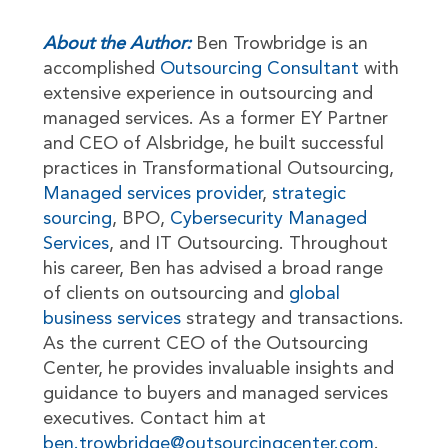
About the Author:
Ben Trowbridge is an
accomplished
Outsourcing Consultant
with
extensive experience in outsourcing and
managed services. As a former EY Partner
and CEO of Alsbridge, he built successful
practices in Transformational Outsourcing,
Managed services provider
,
strategic
sourcing
, BPO,
Cybersecurity Managed
Services
, and IT Outsourcing. Throughout
his career, Ben has advised a broad range
of clients on outsourcing and
global
business services
strategy and transactions.
As the current CEO of the Outsourcing
Center, he provides invaluable insights and
guidance to buyers and managed services
executives. Contact him at
ben.trowbridge@outsourcingcenter.com
.