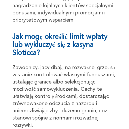
nagradzanie lojalnych klientów specjalnymi
bonusami, indywidualnymi promocjami i
priorytetowym wsparciem.
Jak mogę określić limit wpłaty
lub wykluczyć się z kasyna
Sloticca?
Zawodnicy, jacy dbają na rozważnej grze, są
w stanie kontrolować własnymi funduszami,
ustalając granice albo selekcjonując
możliwość samowykluczenia. Cechy te
ułatwiają kontrolę środkami, dostarczając
zrównoważone odczucia z hazardu i
uniemożliwiając zbyt dużemu graniu, coż
stanowi spójne z normami rozważnej
rozrywki.