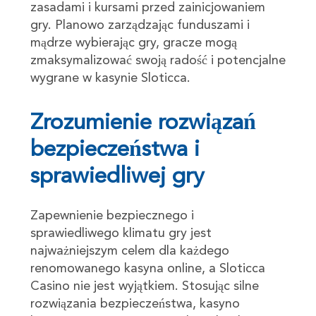
zasadami i kursami przed zainicjowaniem
gry. Planowo zarządzając funduszami i
mądrze wybierając gry, gracze mogą
zmaksymalizować swoją radość i potencjalne
wygrane w kasynie Sloticca.
Zrozumienie rozwiązań
bezpieczeństwa i
sprawiedliwej gry
Zapewnienie bezpiecznego i
sprawiedliwego klimatu gry jest
najważniejszym celem dla każdego
renomowanego kasyna online, a Sloticca
Casino nie jest wyjątkiem. Stosując silne
rozwiązania bezpieczeństwa, kasyno