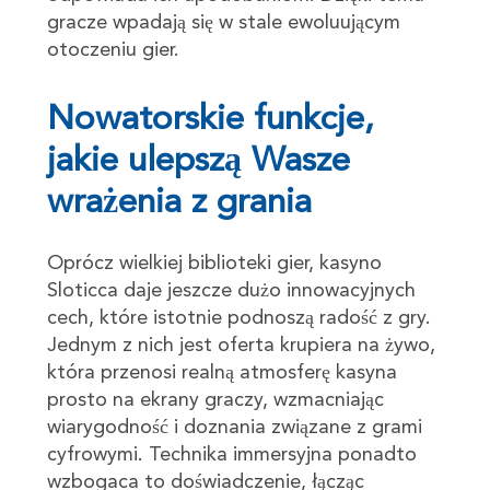
gracze wpadają się w stale ewoluującym
otoczeniu gier.
Nowatorskie funkcje,
jakie ulepszą Wasze
wrażenia z grania
Oprócz wielkiej biblioteki gier, kasyno
Sloticca daje jeszcze dużo innowacyjnych
cech, które istotnie podnoszą radość z gry.
Jednym z nich jest oferta krupiera na żywo,
która przenosi realną atmosferę kasyna
prosto na ekrany graczy, wzmacniając
wiarygodność i doznania związane z grami
cyfrowymi. Technika immersyjna ponadto
wzbogaca to doświadczenie, łącząc