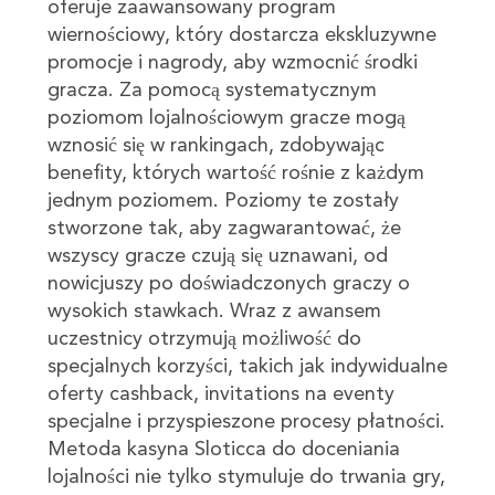
oferuje zaawansowany program
wiernościowy, który dostarcza ekskluzywne
promocje i nagrody, aby wzmocnić środki
gracza. Za pomocą systematycznym
poziomom lojalnościowym gracze mogą
wznosić się w rankingach, zdobywając
benefity, których wartość rośnie z każdym
jednym poziomem. Poziomy te zostały
stworzone tak, aby zagwarantować, że
wszyscy gracze czują się uznawani, od
nowicjuszy po doświadczonych graczy o
wysokich stawkach. Wraz z awansem
uczestnicy otrzymują możliwość do
specjalnych korzyści, takich jak indywidualne
oferty cashback, invitations na eventy
specjalne i przyspieszone procesy płatności.
Metoda kasyna Sloticca do doceniania
lojalności nie tylko stymuluje do trwania gry,