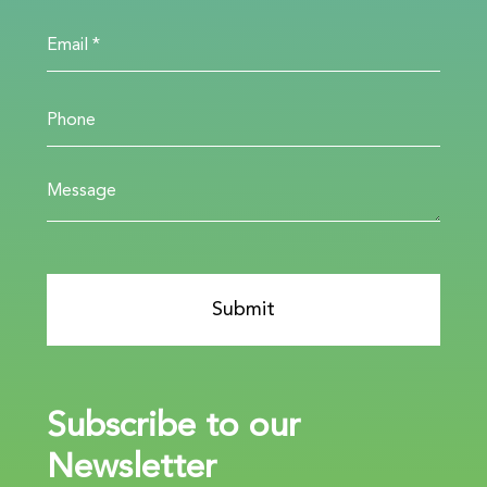
Subscribe to our
Newsletter