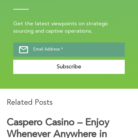
Get the latest viewpoints on strategic
sourcing and captive operations.
Subscribe
Related Posts
Caspero Casino – Enjoy
Whenever Anywhere in