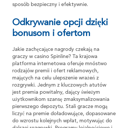
sposób bezpieczny i efektywnie.
Odkrywanie opcji dzięki
bonusom i ofertom
Jakie zachęcające nagrody czekają na
graczy w casino Spinline? Ta krajowa
platforma internetowa oferuje mnóstwo
rodzajów premii i ofert reklamowych,
mających na celu ulepszenie wrażeń z
rozgrywki. Jednym z kluczowych atutów
jest premia powitalny, dający świeżym
użytkownikom szansę zmaksymalizowania
pierwszego depozytu. Stali gracze mogą
liczyć na premie doładowujące, dopasowane
do wzrostu kolejnych wpłat, motywując do
dalszej rozgrywki. Programy lojalnościowe i