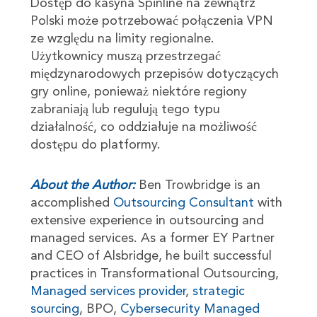
Dostęp do kasyna Spinline na zewnątrz
Polski może potrzebować połączenia VPN
ze względu na limity regionalne.
Użytkownicy muszą przestrzegać
międzynarodowych przepisów dotyczących
gry online, ponieważ niektóre regiony
zabraniają lub regulują tego typu
działalność, co oddziałuje na możliwość
dostępu do platformy.
About the Author:
Ben Trowbridge is an
accomplished
Outsourcing Consultant
with
extensive experience in outsourcing and
managed services. As a former EY Partner
and CEO of Alsbridge, he built successful
practices in Transformational Outsourcing,
Managed services provider
,
strategic
sourcing
, BPO,
Cybersecurity Managed