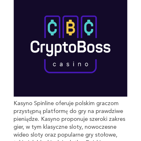
Kasyno Spinline oferuje polskim graczom
przystępną platformę do gry na prawdziwe
pieniądze. Kasyno proponuje szeroki zakres
gier, w tym klasyczne sloty, nowoczesne
wideo sloty oraz popularne gry stołowe,