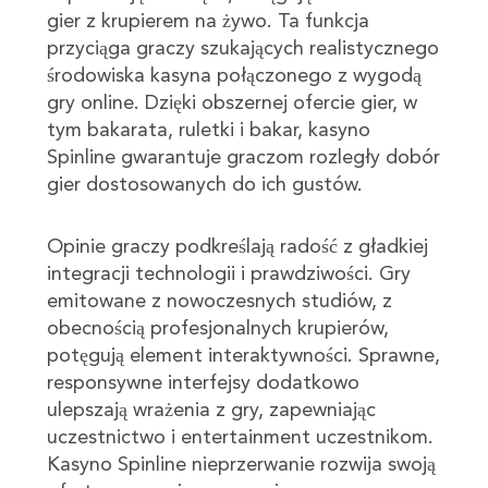
gier z krupierem na żywo. Ta funkcja
przyciąga graczy szukających realistycznego
środowiska kasyna połączonego z wygodą
gry online. Dzięki obszernej ofercie gier, w
tym bakarata, ruletki i bakar, kasyno
Spinline gwarantuje graczom rozległy dobór
gier dostosowanych do ich gustów.
Opinie graczy podkreślają radość z gładkiej
integracji technologii i prawdziwości. Gry
emitowane z nowoczesnych studiów, z
obecnością profesjonalnych krupierów,
potęgują element interaktywności. Sprawne,
responsywne interfejsy dodatkowo
ulepszają wrażenia z gry, zapewniając
uczestnictwo i entertainment uczestnikom.
Kasyno Spinline nieprzerwanie rozwija swoją