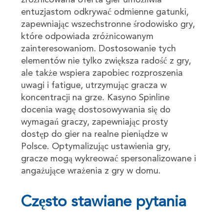
entuzjastom odkrywać odmienne gatunki,
zapewniając wszechstronne środowisko gry,
które odpowiada zróżnicowanym
zainteresowaniom. Dostosowanie tych
elementów nie tylko zwiększa radość z gry,
ale także wspiera zapobiec rozproszenia
uwagi i fatigue, utrzymując gracza w
koncentracji na grze. Kasyno Spinline
docenia wagę dostosowywania się do
wymagań graczy, zapewniając prosty
dostęp do gier na realne pieniądze w
Polsce. Optymalizując ustawienia gry,
gracze mogą wykreować spersonalizowane i
angażujące wrażenia z gry w domu.
Często stawiane pytania