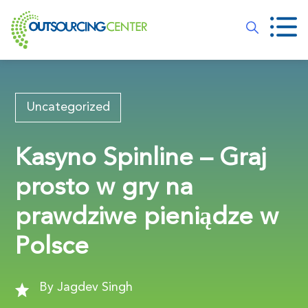
Uncategorized
Kasyno Spinline – Graj
prosto w gry na
prawdziwe pieniądze w
Polsce
By Jagdev Singh