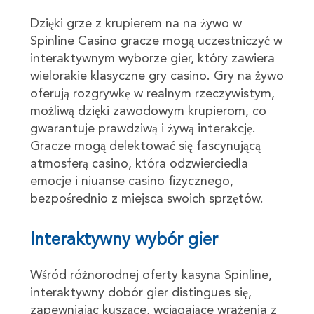
Dzięki grze z krupierem na na żywo w
Spinline Casino gracze mogą uczestniczyć w
interaktywnym wyborze gier, który zawiera
wielorakie klasyczne gry casino. Gry na żywo
oferują rozgrywkę w realnym rzeczywistym,
możliwą dzięki zawodowym krupierom, co
gwarantuje prawdziwą i żywą interakcję.
Gracze mogą delektować się fascynującą
atmosferą casino, która odzwierciedla
emocje i niuanse casino fizycznego,
bezpośrednio z miejsca swoich sprzętów.
Interaktywny wybór gier
Wśród różnorodnej oferty kasyna Spinline,
interaktywny dobór gier distingues się,
zapewniając kuszące, wciągające wrażenia z