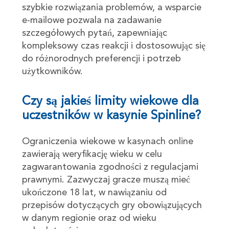
szybkie rozwiązania problemów, a wsparcie
e-mailowe pozwala na zadawanie
szczegółowych pytań, zapewniając
kompleksowy czas reakcji i dostosowując się
do różnorodnych preferencji i potrzeb
użytkowników.
Czy są jakieś limity wiekowe dla
uczestników w kasynie Spinline?
Ograniczenia wiekowe w kasynach online
zawierają weryfikację wieku w celu
zagwarantowania zgodności z regulacjami
prawnymi. Zazwyczaj gracze muszą mieć
ukończone 18 lat, w nawiązaniu od
przepisów dotyczących gry obowiązujących
w danym regionie oraz od wieku