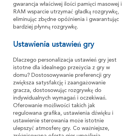
gwarancja właściwej ilości pamięci masowej i
RAM wsparcie utrzymać gładką rozgrywkę,
eliminując zbędne opóźnienia i gwarantując
bardziej płynną rozgrywkę.
Ustawienia ustawień gry
Dlaczego personalizacja ustawień gry jest
istotne dla idealnego przeżycia z gry w
domu? Dostosowywanie preferencji gry
zwiększa satysfakcję i zaangażowanie
gracza, dostosowując rozgrywkę do
indywidualnych wymagań i oczekiwań.
Oferowanie możliwości takich jak
regulowana grafika, ustawienia dźwięku i
ustawienie sterowania może istotnie
ulepszyć atmosferę gry. Co ważniejsze,
zróżnicowana oferta gier umożliwia