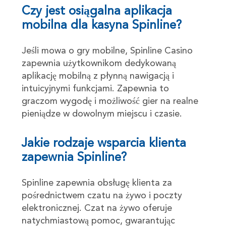
Czy jest osiągalna aplikacja
mobilna dla kasyna Spinline?
Jeśli mowa o gry mobilne, Spinline Casino
zapewnia użytkownikom dedykowaną
aplikację mobilną z płynną nawigacją i
intuicyjnymi funkcjami. Zapewnia to
graczom wygodę i możliwość gier na realne
pieniądze w dowolnym miejscu i czasie.
Jakie rodzaje wsparcia klienta
zapewnia Spinline?
Spinline zapewnia obsługę klienta za
pośrednictwem czatu na żywo i poczty
elektronicznej. Czat na żywo oferuje
natychmiastową pomoc, gwarantując