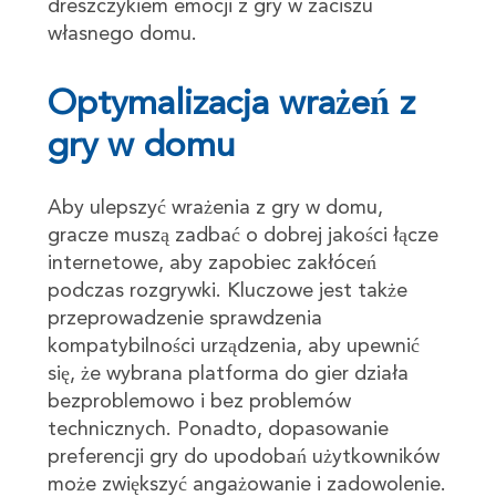
dreszczykiem emocji z gry w zaciszu
własnego domu.
Optymalizacja wrażeń z
gry w domu
Aby ulepszyć wrażenia z gry w domu,
gracze muszą zadbać o dobrej jakości łącze
internetowe, aby zapobiec zakłóceń
podczas rozgrywki. Kluczowe jest także
przeprowadzenie sprawdzenia
kompatybilności urządzenia, aby upewnić
się, że wybrana platforma do gier działa
bezproblemowo i bez problemów
technicznych. Ponadto, dopasowanie
preferencji gry do upodobań użytkowników
może zwiększyć angażowanie i zadowolenie.