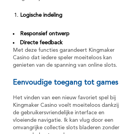
Logische indeling
Responsief ontwerp
Directe feedback
Met deze functies garandeert Kingmaker
Casino dat iedere speler moeiteloos kan
genieten van de spanning van online slots.
Eenvoudige toegang tot games
Het vinden van een nieuw favoriet spel bij
Kingmaker Casino voelt moeiteloos dankzij
de gebruikersvriendelijke interface en
vloeiende navigatie. Ik kan vlug door een
omvangrijke collectie slots bladeren zonder