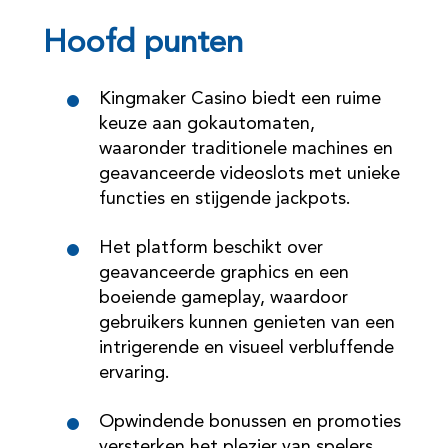
Hoofd punten
Kingmaker Casino biedt een ruime
keuze aan gokautomaten,
waaronder traditionele machines en
geavanceerde videoslots met unieke
functies en stijgende jackpots.
Het platform beschikt over
geavanceerde graphics en een
boeiende gameplay, waardoor
gebruikers kunnen genieten van een
intrigerende en visueel verbluffende
ervaring.
Opwindende bonussen en promoties
versterken het plezier van spelers,