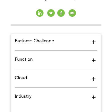
Business Challenge
Function
Cloud
Industry