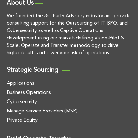
About Us
We founded the 3rd Party Advisory industry and provide
consulting support for the Outsourcing of IT, BPO, and
Cybersecurity as well as Captive Operations
development using our market-defining Vision-Pilot &
Scale, Operate and Transfer methodology to drive
higher results and lower your risk of operations.
Strategic Sourcing
Applications
Business Operations
Cybersecurity
Manage Service Providers (MSP)
Private Equity