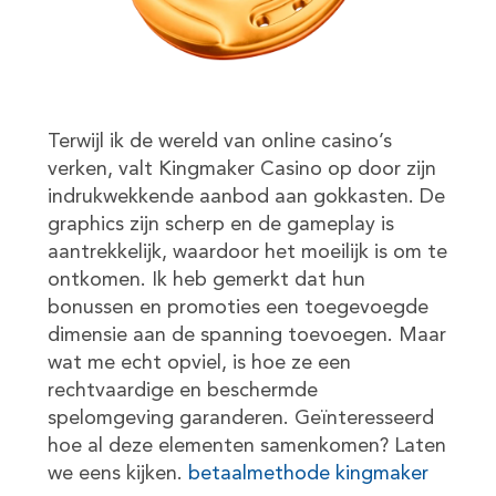
Terwijl ik de wereld van online casino’s
verken, valt Kingmaker Casino op door zijn
indrukwekkende aanbod aan gokkasten. De
graphics zijn scherp en de gameplay is
aantrekkelijk, waardoor het moeilijk is om te
ontkomen. Ik heb gemerkt dat hun
bonussen en promoties een toegevoegde
dimensie aan de spanning toevoegen. Maar
wat me echt opviel, is hoe ze een
rechtvaardige en beschermde
spelomgeving garanderen. Geïnteresseerd
hoe al deze elementen samenkomen? Laten
we eens kijken.
betaalmethode kingmaker