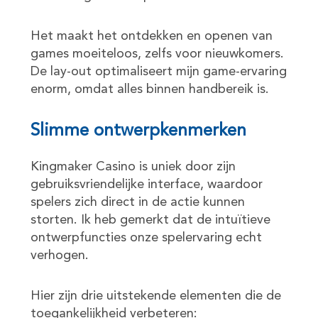
Het maakt het ontdekken en openen van
games moeiteloos, zelfs voor nieuwkomers.
De lay-out optimaliseert mijn game-ervaring
enorm, omdat alles binnen handbereik is.
Slimme ontwerpkenmerken
Kingmaker Casino is uniek door zijn
gebruiksvriendelijke interface, waardoor
spelers zich direct in de actie kunnen
storten. Ik heb gemerkt dat de intuïtieve
ontwerpfuncties onze spelervaring echt
verhogen.
Hier zijn drie uitstekende elementen die de
toegankelijkheid verbeteren: