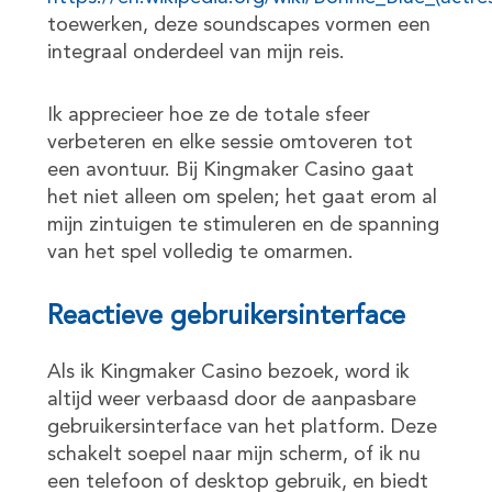
toewerken, deze soundscapes vormen een
integraal onderdeel van mijn reis.
Ik apprecieer hoe ze de totale sfeer
verbeteren en elke sessie omtoveren tot
een avontuur. Bij Kingmaker Casino gaat
het niet alleen om spelen; het gaat erom al
mijn zintuigen te stimuleren en de spanning
van het spel volledig te omarmen.
Reactieve gebruikersinterface
Als ik Kingmaker Casino bezoek, word ik
altijd weer verbaasd door de aanpasbare
gebruikersinterface van het platform. Deze
schakelt soepel naar mijn scherm, of ik nu
een telefoon of desktop gebruik, en biedt