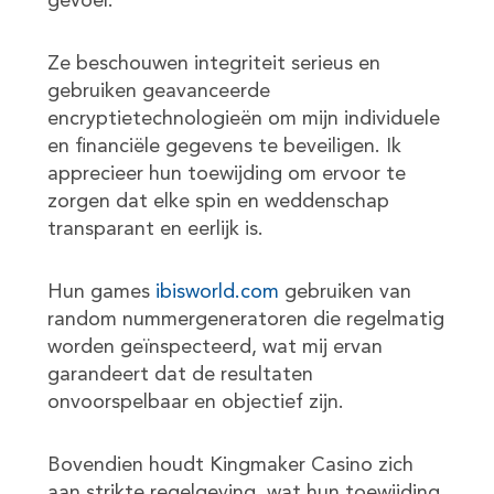
gevoel.
Ze beschouwen integriteit serieus en
gebruiken geavanceerde
encryptietechnologieën om mijn individuele
en financiële gegevens te beveiligen. Ik
apprecieer hun toewijding om ervoor te
zorgen dat elke spin en weddenschap
transparant en eerlijk is.
Hun games
ibisworld.com
gebruiken van
random nummergeneratoren die regelmatig
worden geïnspecteerd, wat mij ervan
garandeert dat de resultaten
onvoorspelbaar en objectief zijn.
Bovendien houdt Kingmaker Casino zich
aan strikte regelgeving, wat hun toewijding