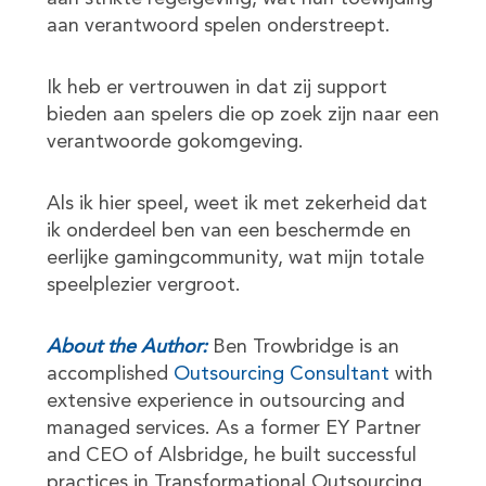
aan verantwoord spelen onderstreept.
Ik heb er vertrouwen in dat zij support
bieden aan spelers die op zoek zijn naar een
verantwoorde gokomgeving.
Als ik hier speel, weet ik met zekerheid dat
ik onderdeel ben van een beschermde en
eerlijke gamingcommunity, wat mijn totale
speelplezier vergroot.
About the Author:
Ben Trowbridge is an
accomplished
Outsourcing Consultant
with
extensive experience in outsourcing and
managed services. As a former EY Partner
and CEO of Alsbridge, he built successful
practices in Transformational Outsourcing,