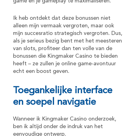
game en je gameplay te maximaliseren.
Ik heb ontdekt dat deze bonussen niet
alleen mijn vermaak vergroten, maar ook
mijn succesratio strategisch vergroten. Dus,
als je serieus bezig bent met het meesteren
van slots, profiteer dan ten volle van de
bonussen die Kingmaker Casino te bieden
heeft – ze zullen je online game-avontuur
echt een boost geven.
Toegankelijke interface
en soepel navigatie
Wanneer ik Kingmaker Casino onderzoek,
ben ik altijd onder de indruk van het
eenvoudige ontwerp.