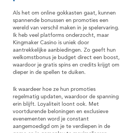
Als het om online gokkasten gaat, kunnen
spannende bonussen en promoties een
wereld van verschil maken in je spelervaring.
Ik heb veel platforms onderzocht, maar
Kingmaker Casino is uniek door
aantrekkelijke aanbiedingen. Zo geeft hun
welkomstbonus je budget direct een boost,
waardoor je gratis spins en credits krijgt om
dieper in de spellen te duiken.
Ik waardeer hoe ze hun promoties
regelmatig updaten, waardoor de spanning
erin blijft. Loyaliteit loont ook. Met
voortdurende beloningen en exclusieve
evenementen word je constant
aangemoedigd om je te verdiepen in de