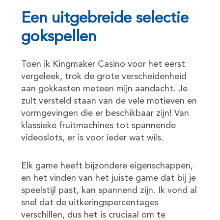
Een uitgebreide selectie
gokspellen
Toen ik Kingmaker Casino voor het eerst
vergeleek, trok de grote verscheidenheid
aan gokkasten meteen mijn aandacht. Je
zult versteld staan van de vele motieven en
vormgevingen die er beschikbaar zijn! Van
klassieke fruitmachines tot spannende
videoslots, er is voor ieder wat wils.
Elk game heeft bijzondere eigenschappen,
en het vinden van het juiste game dat bij je
speelstijl past, kan spannend zijn. Ik vond al
snel dat de uitkeringspercentages
verschillen, dus het is cruciaal om te