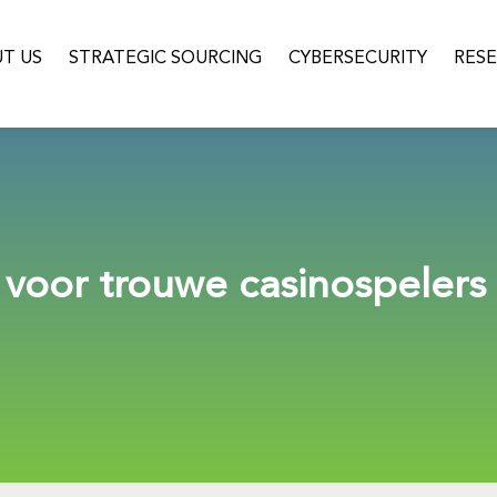
T US
STRATEGIC SOURCING
CYBERSECURITY
RES
voor trouwe casinospelers