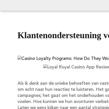
Klantenondersteuning vo
Als ik denk aan de unieke behoeften van vaste 
om echt naar hun reacties te luisteren. Het 
campagnes; het gaat om het onderhouden va
voelen. Hoe kunnen we hun avonturen verbet
Laten we eens kijken naar een aantal strategi