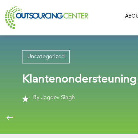
ABOU
Uncategorized
Klantenondersteuning 
By Jagdev Singh