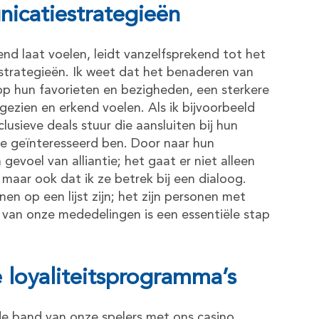
icatiestrategieën
nd laat voelen, leidt vanzelfsprekend tot het
rategieën. Ik weet dat het benaderen van
op hun favorieten en bezigheden, een sterkere
ezien en erkend voelen. Als ik bijvoorbeeld
usieve deals stuur die aansluiten bij hun
 ze geïnteresseerd ben. Door naar hun
gevoel van alliantie; het gaat er niet alleen
maar ook dat ik ze betrek bij een dialoog.
n op een lijst zijn; het zijn personen met
n van onze mededelingen is een essentiële stap
e loyaliteitsprogramma’s
de band van onze spelers met ons casino