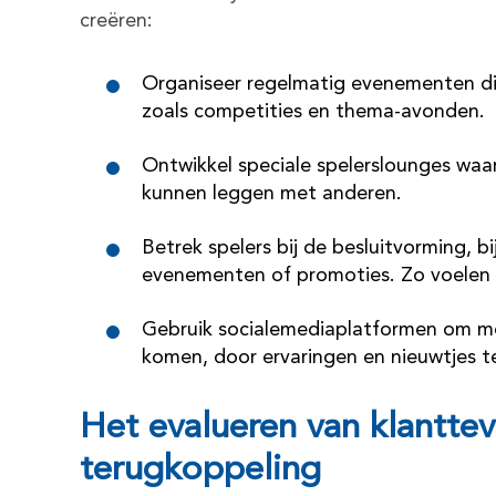
creëren:
Organiseer regelmatig evenementen die
zoals competities en thema-avonden.
Ontwikkel speciale spelerslounges waa
kunnen leggen met anderen.
Betrek spelers bij de besluitvorming, 
evenementen of promoties. Zo voelen 
Gebruik socialemediaplatformen om met
komen, door ervaringen en nieuwtjes t
Het evalueren van klantte
terugkoppeling