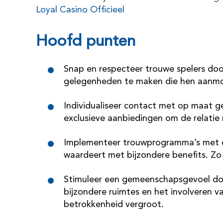
Loyal Casino Officieel
Hoofd punten
Snap en respecteer trouwe spelers doo
gelegenheden te maken die hen aanm
Individualiseer contact met op maat ge
exclusieve aanbiedingen om de relatie 
Implementeer trouwprogramma’s met di
waardeert met bijzondere benefits. Zo 
Stimuleer een gemeenschapsgevoel door
bijzondere ruimtes en het involveren v
betrokkenheid vergroot.