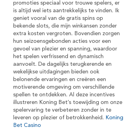
promoties speciaal voor trouwe spelers, er
is altijd wel iets aantrekkelijks te vinden. Ik
geniet vooral van de gratis spins op
bekende slots, die mijn winkansen zonder
extra kosten vergroten. Bovendien zorgen
hun seizoensgebonden acties voor een
gevoel van plezier en spanning, waardoor
het spelen verfrissend en dynamisch
aanvoelt. De dagelijks terugkerende en
wekelijkse uitdagingen bieden ook
belonende ervaringen en creëren een
motiverende omgeving om verschillende
spellen te ontdekken. Al deze incentives
illustreren Koning Bet’s toewijding om onze
spelervaring te verbeteren zonder in te
leveren op plezier of betrokkenheid.
Koning
Bet Casino