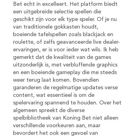
Bet echt in excelleert. Het platform biedt
een uitgebreide selectie spellen die
geschikt zijn voor elk type speler. Of je nu
van traditionele gokkasten houdt,
boeiende tafelspellen zoals blackjack en
roulette, of zelfs geavanceerde live dealer-
ervaringen, er is voor ieder wat wils. Ik heb
gemerkt dat de kwaliteit van de games
uitzonderlijk is, met verbluffende graphics
en een boeiende gameplay die me steeds
weer terug laat komen. Bovendien
garanderen de regelmatige updates verse
content, wat essentieel is om de
spelervaring spannend te houden. Over het
algemeen spreekt de diverse
spelbibliotheek van Koning Bet niet alleen
verschillende voorkeuren aan, maar
bevordert het ook een gevoel van