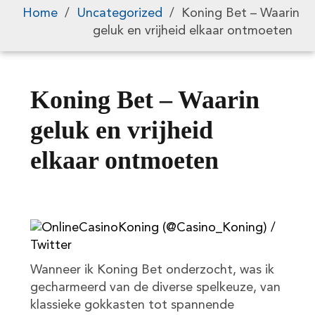
Home
/
Uncategorized
/
Koning Bet – Waarin
geluk en vrijheid elkaar ontmoeten
Koning Bet – Waarin
geluk en vrijheid
elkaar ontmoeten
Wanneer ik Koning Bet onderzocht, was ik
gecharmeerd van de diverse spelkeuze, van
klassieke gokkasten tot spannende