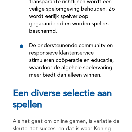
transparante richtlijnen wordt een
veilige spelomgeving behouden. Zo
wordt eerlijk spelverloop
gegarandeerd en worden spelers
beschermd.
De ondersteunende community en
responsieve klantenservice
stimuleren coöperatie en educatie,
waardoor de algehele spelervaring
meer biedt dan alleen winnen.
Een diverse selectie aan
spellen
Als het gaat om online gamen, is variatie de
sleutel tot succes, en dat is waar Koning