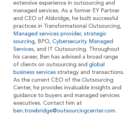
extensive experience in outsourcing and
managed services. As a former EY Partner
and CEO of Alsbridge, he built successful
practices in Transformational Outsourcing,
Managed services provider
,
strategic
sourcing
, BPO,
Cybersecurity Managed
Services
, and IT Outsourcing. Throughout
his career, Ben has advised a broad range
of clients on outsourcing and
global
business services
strategy and transactions.
As the current CEO of the Outsourcing
Center, he provides invaluable insights and
guidance to buyers and managed services
executives. Contact him at
ben.trowbridge@outsourcingcenter.com
.