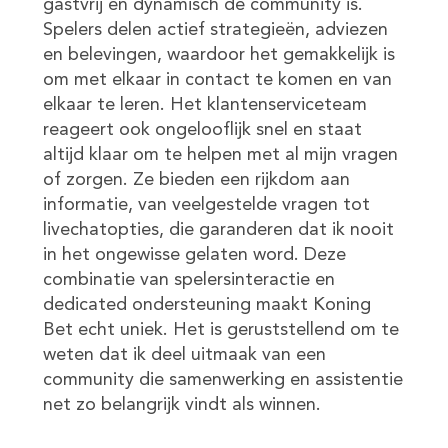
gastvrij en dynamisch de community is.
Spelers delen actief strategieën, adviezen
en belevingen, waardoor het gemakkelijk is
om met elkaar in contact te komen en van
elkaar te leren. Het klantenserviceteam
reageert ook ongelooflijk snel en staat
altijd klaar om te helpen met al mijn vragen
of zorgen. Ze bieden een rijkdom aan
informatie, van veelgestelde vragen tot
livechatopties, die garanderen dat ik nooit
in het ongewisse gelaten word. Deze
combinatie van spelersinteractie en
dedicated ondersteuning maakt Koning
Bet echt uniek. Het is geruststellend om te
weten dat ik deel uitmaak van een
community die samenwerking en assistentie
net zo belangrijk vindt als winnen.