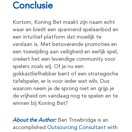
Conclusie
Kortom, Koning Bet maakt zijn naam echt
waar en biedt een spannend spelaanbod en
een intuïtief platform dat moeilijk te
verslaan is. Met betoverende promoties en
een toewijding aan veiligheid en eerlijk spel,
creëert het een levendige community voor
spelers zoals wij. Of je nu een
gokkastliefhebber bent of een strategische
tafelspeler, er is voor ieder wat wils. Dus
waarom neem je de sprong niet en grijp je
de vrijheid om vandaag nog te spelen en te
winnen bij Koning Bet?
About the Author:
Ben Trowbridge is an
accomplished
Outsourcing Consultant
with