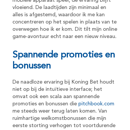
mobiele apparaat speel, de ervaring blijft
vloeiend. De laadtijden zijn minimaal en
alles is afgestemd, waardoor ik me kan
concentreren op het spelen in plaats van te
overwegen hoe ik er kom. Dit tilt mijn online
game-avontuur echt naar een nieuw niveau.
Spannende promoties en
bonussen
De naadloze ervaring bij Koning Bet houdt
niet op bij de intuïtieve interface; het
omvat ook een scala aan spannende
promoties en bonussen die
pitchbook.com
me steeds weer terug laten komen. Van
ruimhartige welkomstbonussen die mijn
eerste storting verhogen tot voortdurende