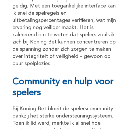
geldig. Met een toegankelijke interface kan
ik snel de spelregels en
uitbetalingspercentages verifiëren, wat mijn
ervaring nog veiliger maakt. Het is
kalmerend om te weten dat spelers zoals ik
zich bij Koning Bet kunnen concentreren op
de spanning zonder zich zorgen te maken
over integriteit of veiligheid – gewoon op
puur spelplezier.
Community en hulp voor
spelers
Bij Koning Bet bloeit de spelerscommunity
dankzij het sterke ondersteuningssysteem.
Toen ik lid werd, merkte ik al snel hoe