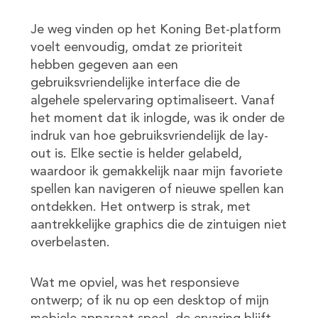
Je weg vinden op het Koning Bet-platform
voelt eenvoudig, omdat ze prioriteit
hebben gegeven aan een
gebruiksvriendelijke interface die de
algehele spelervaring optimaliseert. Vanaf
het moment dat ik inlogde, was ik onder de
indruk van hoe gebruiksvriendelijk de lay-
out is. Elke sectie is helder gelabeld,
waardoor ik gemakkelijk naar mijn favoriete
spellen kan navigeren of nieuwe spellen kan
ontdekken. Het ontwerp is strak, met
aantrekkelijke graphics die de zintuigen niet
overbelasten.
Wat me opviel, was het responsieve
ontwerp; of ik nu op een desktop of mijn