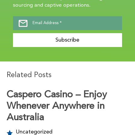
sourcing and captive operations.
Subscribe
Related Posts
Caspero Casino – Enjoy
Whenever Anywhere in
Australia
Uncategorized