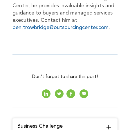
Center, he provides invaluable insights and
guidance to buyers and managed services
executives. Contact him at
ben.trowbridge@outsourcingcenter.com
.
Don't forget to share this post!
Business Challenge