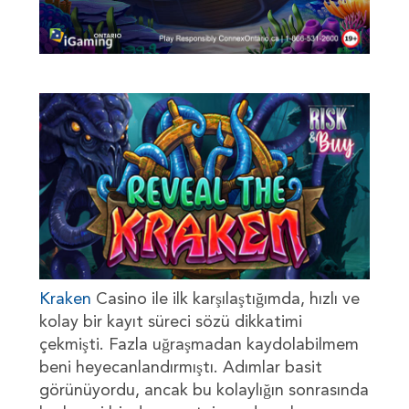
Kraken
Casino ile ilk karşılaştığımda, hızlı ve
kolay bir kayıt süreci sözü dikkatimi
çekmişti. Fazla uğraşmadan kaydolabilmem
beni heyecanlandırmıştı. Adımlar basit
görünüyordu, ancak bu kolaylığın sonrasında