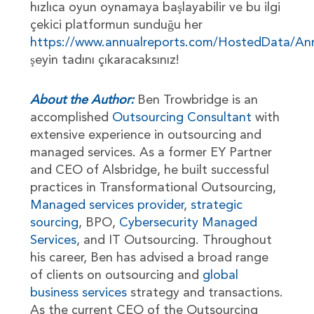
hızlıca oyun oynamaya başlayabilir ve bu ilgi
çekici platformun sunduğu her
https://www.annualreports.com/HostedData/A
şeyin tadını çıkaracaksınız!
About the Author:
Ben Trowbridge is an
accomplished
Outsourcing Consultant
with
extensive experience in outsourcing and
managed services. As a former EY Partner
and CEO of Alsbridge, he built successful
practices in Transformational Outsourcing,
Managed services provider
,
strategic
sourcing
, BPO,
Cybersecurity Managed
Services
, and IT Outsourcing. Throughout
his career, Ben has advised a broad range
of clients on outsourcing and
global
business services
strategy and transactions.
As the current CEO of the Outsourcing