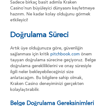
Sadece birkaç basit adımla Kraken
Casino’nun büyüleyici dünyasını keşfetmeye
hazırım. Ne kadar kolay olduğunu görmek
etkileyici!
Doğrulama Süreci
Artık üye olduğunuza göre, güvenliğin
sağlanması için kritik
pitchbook.com
önem
taşıyan doğrulama sürecine geçiyoruz. Belge
doğrulama gerekliliklerini ve onay süresiyle
ilgili neler bekleyebileceğinizi size
anlatacağım. Bu bilgilere sahip olmak,
Kraken Casino deneyiminizi gerçekten
kolaylaştırabilir.
Belge Doğrulama Gereksinimleri