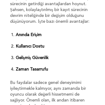
sürecinin getirdiği avantajlardan hoşnut.
Şahsen, kolaylaştırılmış bir kayıt sürecinin
devrim niteliğinde bir değişim olduğunu
düşünüyorum. İşte bazı önemli avantajlar:
Anında Erişim
Kullanıcı Dostu
Gelişmiş Güvenlik
Zaman Tasarrufu
Bu faydalar sadece genel deneyimimi
iyileştirmekle kalmıyor, aynı zamanda bir
oyuncu olarak değerli hissetmemi de
sağlıyor. Önemli olan, ilk andan itibaren