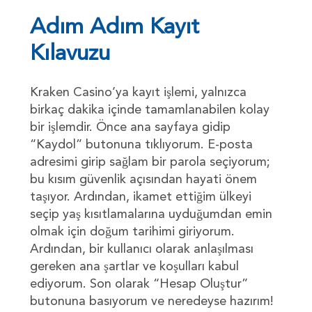
Adım Adım Kayıt
Kılavuzu
Kraken Casino’ya kayıt işlemi, yalnızca
birkaç dakika içinde tamamlanabilen kolay
bir işlemdir. Önce ana sayfaya gidip
“Kaydol” butonuna tıklıyorum. E-posta
adresimi girip sağlam bir parola seçiyorum;
bu kısım güvenlik açısından hayati önem
taşıyor. Ardından, ikamet ettiğim ülkeyi
seçip yaş kısıtlamalarına uyduğumdan emin
olmak için doğum tarihimi giriyorum.
Ardından, bir kullanıcı olarak anlaşılması
gereken ana şartlar ve koşulları kabul
ediyorum. Son olarak “Hesap Oluştur”
butonuna basıyorum ve neredeyse hazırım!