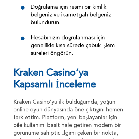
Doğrulama için resmi bir kimlik
belgeniz ve ikametgah belgeniz
bulundurun.
Hesabınızın doğrulanması için
genellikle kısa sürede çabuk işlem
süreleri öngörün.
Kraken Casino’ya
Kapsamlı İnceleme
Kraken Casino’yu ilk bulduğumda, yoğun
online oyun dünyasında öne çıktığını hemen
fark ettim. Platform, yeni başlayanlar için
bile kullanımı basit hale getiren modern bir
görünüme sahiptir. İlgimi çeken bir nokta,