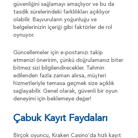
güvenliğini sağlamayı amaçlıyor ve bu da
tasdik sürelerindeki farklılıkları açıklıyor
olabilir. Başvuruların yoğunluğu ve
belgelerinizin içeriği gibi faktörler de rol
oynuyor.
Güncellemeler için e-postanızı takip
etmenizi öneririm, çünkü doğrulamanız biter
bitmez sizi bilgilendirecekler. Tahmin
edilenden fazla zaman alırsa, müşteri
hizmetleriyle temasa geçmek size açıklık
sağlayabilir. Genel olarak, güvenli bir oyun
deneyimi için beklemeye değer!
Çabuk Kayıt Faydaları
Birçok oyuncu, Kraken Casino’da hızlı kayıt