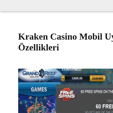
Kraken Casino Mobil U
Özellikleri