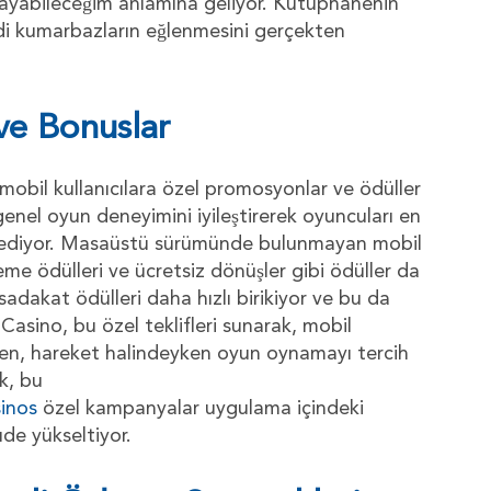
ynayabileceğim anlamına geliyor. Kütüphanenin
ddi kumarbazların eğlenmesini gerçekten
ve Bonuslar
obil kullanıcılara özel promosyonlar ve ödüller
enel oyun deneyimini iyileştirerek oyuncuları en
ik ediyor. Masaüstü sürümünde bulunmayan mobil
leme ödülleri ve ücretsiz dönüşler gibi ödüller da
n sadakat ödülleri daha hızlı birikiyor ve bu da
Casino, bu özel teklifleri sunarak, mobil
rirken, hareket halindeyken oyun oynamayı tercih
ak, bu
sinos
özel kampanyalar uygulama içindeki
üde yükseltiyor.