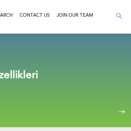
EARCH
CONTACT US
JOIN OUR TEAM
llikleri