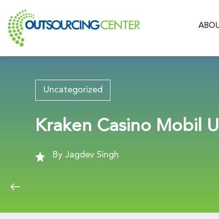
ABOU
Uncategorized
Kraken Casino Mobil U
By Jagdev Singh