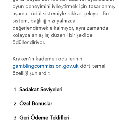
oyun deneyimini iyileştirmek için tasarlanmış
aşamalı ödül sistemiyle dikkat çekiyor. Bu
sistem, bağlılığınızı yalnızca
değerlendirmekle kalmıyor, aynı zamanda
kolayca anlaşılır, düzenli bir şekilde
ödüllendiriyor.
Kraken’in kademeli ödüllerinin
gamblingcommission.gov.uk
dört temel
özelliği şunlardır:
Sadakat Seviyeleri
Özel Bonuslar
Geri Ödeme Teklifleri