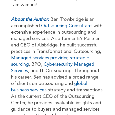
tam zamanı!
About the Author:
Ben Trowbridge is an
accomplished
Outsourcing Consultant
with
extensive experience in outsourcing and
managed services. As a former EY Partner
and CEO of Alsbridge, he built successful
practices in Transformational Outsourcing,
Managed services provider
,
strategic
sourcing
, BPO,
Cybersecurity Managed
Services
, and IT Outsourcing. Throughout
his career, Ben has advised a broad range
of clients on outsourcing and
global
business services
strategy and transactions.
As the current CEO of the Outsourcing
Center, he provides invaluable insights and
guidance to buyers and managed services