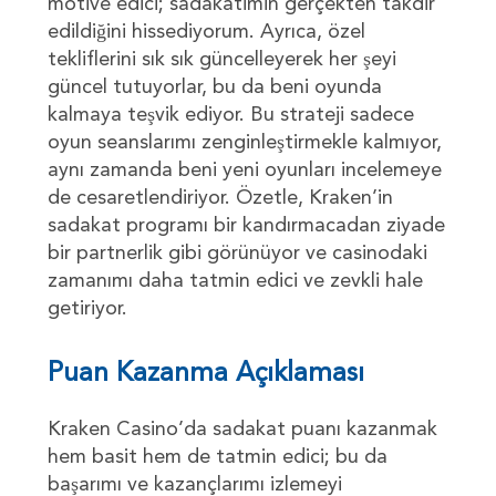
motive edici; sadakatimin gerçekten takdir
edildiğini hissediyorum. Ayrıca, özel
tekliflerini sık sık güncelleyerek her şeyi
güncel tutuyorlar, bu da beni oyunda
kalmaya teşvik ediyor. Bu strateji sadece
oyun seanslarımı zenginleştirmekle kalmıyor,
aynı zamanda beni yeni oyunları incelemeye
de cesaretlendiriyor. Özetle, Kraken’in
sadakat programı bir kandırmacadan ziyade
bir partnerlik gibi görünüyor ve casinodaki
zamanımı daha tatmin edici ve zevkli hale
getiriyor.
Puan Kazanma Açıklaması
Kraken Casino’da sadakat puanı kazanmak
hem basit hem de tatmin edici; bu da
başarımı ve kazançlarımı izlemeyi