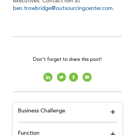
executives. Contact him at
ben.trowbridge@outsourcingcenter.com
.
Don't forget to share this post!
Business Challenge
Function