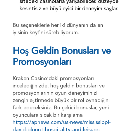
sitedeki casinolarla yarışabilecek düzeyde
kesintisiz ve büyüleyici bir deneyim sağlar.
Bu seçeneklerle her iki dünyanın da en
iyisinin keyfini sürebiliyorum.
Hoş Geldin Bonusları ve
Promosyonları
Kraken Casino’daki promosyonları
incelediğinizde, hoş geldin bonusları ve
promosyonlarının oyun deneyiminizi
zenginleştirmede büyük bir rol oynadığını
fark edeceksiniz. Bu çekici bonuslar, yeni
oyunculara sıcak bir karşılama
https://apnews.com/us-news/mississippi-
david-blount-hospitality-and-leisure-