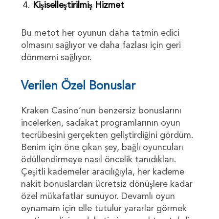
Kişiselleştirilmiş Hizmet
Bu metot her oyunun daha tatmin edici
olmasını sağlıyor ve daha fazlası için geri
dönmemi sağlıyor.
Verilen Özel Bonuslar
Kraken Casino’nun benzersiz bonuslarını
incelerken, sadakat programlarının oyun
tecrübesini gerçekten geliştirdiğini gördüm.
Benim için öne çıkan şey, bağlı oyuncuları
ödüllendirmeye nasıl öncelik tanıdıkları.
Çeşitli kademeler aracılığıyla, her kademe
nakit bonuslardan ücretsiz dönüşlere kadar
özel mükafatlar sunuyor. Devamlı oyun
oynamam için elle tutulur yararlar görmek