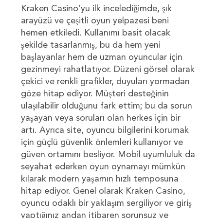
Kraken Casino’yu ilk incelediğimde, şık
arayüzü ve çeşitli oyun yelpazesi beni
hemen etkiledi. Kullanımı basit olacak
şekilde tasarlanmış, bu da hem yeni
başlayanlar hem de uzman oyuncular için
gezinmeyi rahatlatıyor. Düzeni görsel olarak
çekici ve renkli grafikler, duyuları yormadan
göze hitap ediyor. Müşteri desteğinin
ulaşılabilir olduğunu fark ettim; bu da sorun
yaşayan veya soruları olan herkes için bir
artı. Ayrıca site, oyuncu bilgilerini korumak
için güçlü güvenlik önlemleri kullanıyor ve
güven ortamını besliyor. Mobil uyumluluk da
seyahat ederken oyun oynamayı mümkün
kılarak modern yaşamın hızlı temposuna
hitap ediyor. Genel olarak Kraken Casino,
oyuncu odaklı bir yaklaşım sergiliyor ve giriş
yaptığınız andan itibaren sorunsuz ve