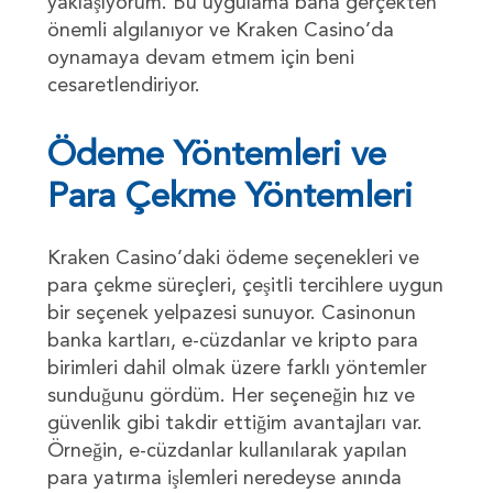
yaklaşıyorum. Bu uygulama bana gerçekten
önemli algılanıyor ve Kraken Casino’da
oynamaya devam etmem için beni
cesaretlendiriyor.
Ödeme Yöntemleri ve
Para Çekme Yöntemleri
Kraken Casino’daki ödeme seçenekleri ve
para çekme süreçleri, çeşitli tercihlere uygun
bir seçenek yelpazesi sunuyor. Casinonun
banka kartları, e-cüzdanlar ve kripto para
birimleri dahil olmak üzere farklı yöntemler
sunduğunu gördüm. Her seçeneğin hız ve
güvenlik gibi takdir ettiğim avantajları var.
Örneğin, e-cüzdanlar kullanılarak yapılan
para yatırma işlemleri neredeyse anında