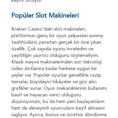
keyifli tutuyor.
Popüler Slot Makineleri
Kraken Casino’daki slot makineleri,
platformun geniş bir oyun yelpazesi sunma
taahhüdünü yansıtan gerçek bir öne çıkan
özellik. Çok sayıda oyunu inceledim ve
çeşitliliğin şaşırtıcı olduğunu söylemeliyim.
Klasik meyve makinelerinden son teknoloji
video slotlarına kadar herkese uygun bir
şeyler var. Popüler oyunlar genellikle cazip
temalar, büyüleyici hikâyeler ve göz alıcı
grafikler sunar. Oyun mekaniklerinin kullanımı
basit ve heyecan verici olduğunu
düşünüyorum; bu da hem yeni başlayanların
hem de deneyimli oyuncuların keyif almasını
sağlıyor. Ayrıca, bonus ve ücretsiz döndürme