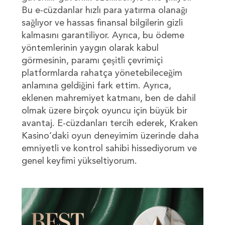
Bu e-cüzdanlar hızlı para yatırma olanağı
sağlıyor ve hassas finansal bilgilerin gizli
kalmasını garantiliyor. Ayrıca, bu ödeme
yöntemlerinin yaygın olarak kabul
görmesinin, paramı çeşitli çevrimiçi
platformlarda rahatça yönetebileceğim
anlamına geldiğini fark ettim. Ayrıca,
eklenen mahremiyet katmanı, ben de dahil
olmak üzere birçok oyuncu için büyük bir
avantaj. E-cüzdanları tercih ederek, Kraken
Kasino’daki oyun deneyimim üzerinde daha
emniyetli ve kontrol sahibi hissediyorum ve
genel keyfimi yükseltiyorum.