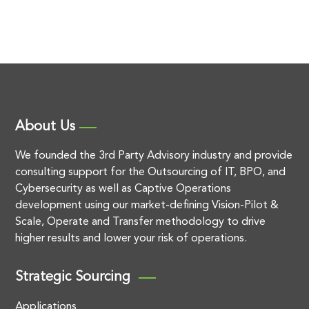
About Us
We founded the 3rd Party Advisory industry and provide
consulting support for the Outsourcing of IT, BPO, and
Cybersecurity as well as Captive Operations
development using our market-defining Vision-Pilot &
Scale, Operate and Transfer methodology to drive
higher results and lower your risk of operations.
Strategic Sourcing
Applications