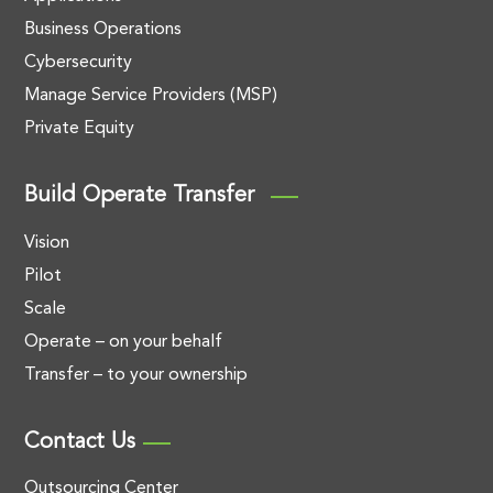
Business Operations
Cybersecurity
Manage Service Providers (MSP)
Private Equity
Build Operate Transfer
Vision
Pilot
Scale
Operate – on your behalf
Transfer – to your ownership
Contact Us
Outsourcing Center