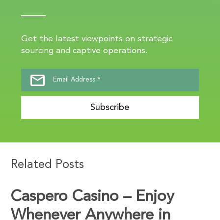
Get the latest viewpoints on strategic
sourcing and captive operations.
Subscribe
Related Posts
Caspero Casino – Enjoy
Whenever Anywhere in