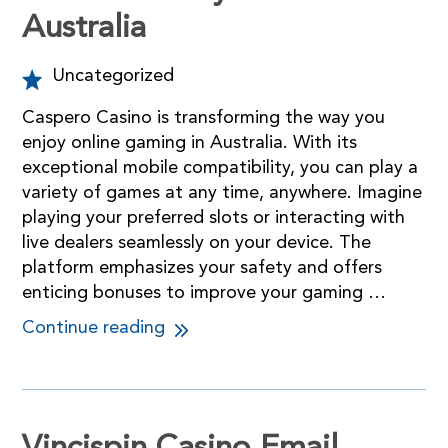
Australia
Uncategorized
Caspero Casino is transforming the way you
enjoy online gaming in Australia. With its
exceptional mobile compatibility, you can play a
variety of games at any time, anywhere. Imagine
playing your preferred slots or interacting with
live dealers seamlessly on your device. The
platform emphasizes your safety and offers
enticing bonuses to improve your gaming …
Continue reading