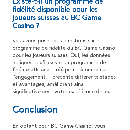
Existe-t-il un programme de
fidélité disponible pour les
joueurs suisses au BC Game
Casino ?
Vous vous posez des questions sur le
programme de fidélité du BC Game Casino
pour les joueurs suisses. Oui, les données
indiquent qu’il existe un programme de
fidélité efficace. Créé pour récompenser
l’engagement, il présente différents stades
et avantages, améliorant ainsi
significativement votre expérience de jeu.
Conclusion
En optant pour BC Game Casino, vous