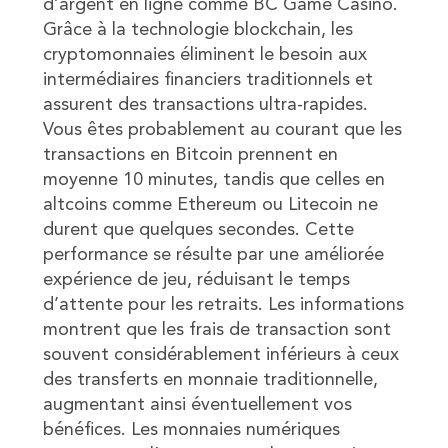
d’argent en ligne comme BC Game Casino.
Grâce à la technologie blockchain, les
cryptomonnaies éliminent le besoin aux
intermédiaires financiers traditionnels et
assurent des transactions ultra-rapides.
Vous êtes probablement au courant que les
transactions en Bitcoin prennent en
moyenne 10 minutes, tandis que celles en
altcoins comme Ethereum ou Litecoin ne
durent que quelques secondes. Cette
performance se résulte par une améliorée
expérience de jeu, réduisant le temps
d’attente pour les retraits. Les informations
montrent que les frais de transaction sont
souvent considérablement inférieurs à ceux
des transferts en monnaie traditionnelle,
augmentant ainsi éventuellement vos
bénéfices. Les monnaies numériques