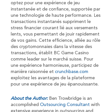
optez pour une expérience de jeu
instantanée et de confiance, supportée par
une technologie de haute performance. Les
transactions instantanés suppriment le
stress financier courant lié aux versements
lents, vous permettant de jouir rapidement
de vos gains. Cette efficience, alliée au rôle
des cryptomonnaies dans la vitesse des
transactions, établit BC Game Casino
comme leader sur le marché suisse. Pour
une expérience harmonieuse, participez de
manière raisonnée et
crunchbase.com
exploitez les avantages de la plateforme
pour une expérience de jeu épanouissante.
About the Author:
Ben Trowbridge is an
accomplished
Outsourcing Consultant
with
extensive experience in outsourcing and