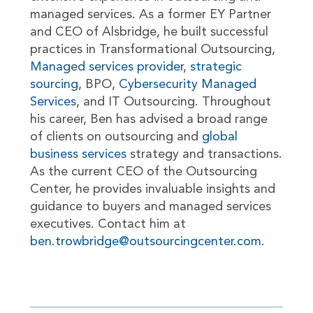
managed services. As a former EY Partner
and CEO of Alsbridge, he built successful
practices in Transformational Outsourcing,
Managed services provider
,
strategic
sourcing
, BPO,
Cybersecurity Managed
Services
, and IT Outsourcing. Throughout
his career, Ben has advised a broad range
of clients on outsourcing and
global
business services
strategy and transactions.
As the current CEO of the Outsourcing
Center, he provides invaluable insights and
guidance to buyers and managed services
executives. Contact him at
ben.trowbridge@outsourcingcenter.com
.