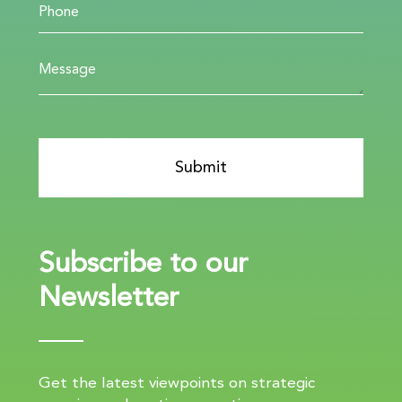
Subscribe to our
Newsletter
Get the latest viewpoints on strategic