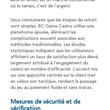
ainsi un atout sur un marché concurrentiel
où le temps, c’est de l’argent.
Vous constaterez que les étapes de retrait
sont simples. BC Game Casino utilise une
plateforme épurée, éliminant les
complications souvent associées aux
méthodes traditionnelles. Les études
statistiques indiquent que les utilisateurs
affichent un taux de satisfaction plus élevé,
largement attribué à l’engagement du
casino en matière d’efficacité. L’accent mis
sur une approche centrée sur le client met
en valeur son tactique, rendant le passage
du jeu au paiement fluide et sans tracas.
Mesures de sécurité et de
vérification