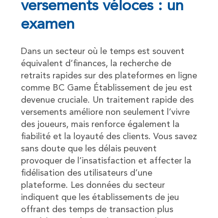
versements véloces : un
examen
Dans un secteur où le temps est souvent
équivalent d’finances, la recherche de
retraits rapides sur des plateformes en ligne
comme BC Game Établissement de jeu est
devenue cruciale. Un traitement rapide des
versements améliore non seulement l’vivre
des joueurs, mais renforce également la
fiabilité et la loyauté des clients. Vous savez
sans doute que les délais peuvent
provoquer de l’insatisfaction et affecter la
fidélisation des utilisateurs d’une
plateforme. Les données du secteur
indiquent que les établissements de jeu
offrant des temps de transaction plus