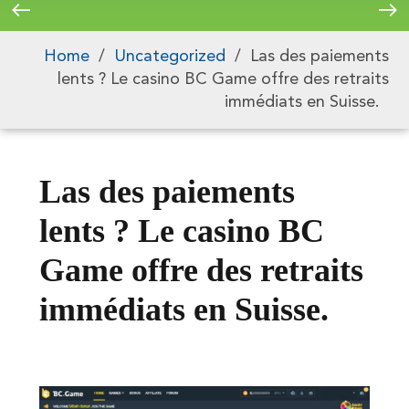
Home
/
Uncategorized
/
Las des paiements
lents ? Le casino BC Game offre des retraits
immédiats en Suisse.
Las des paiements
lents ? Le casino BC
Game offre des retraits
immédiats en Suisse.