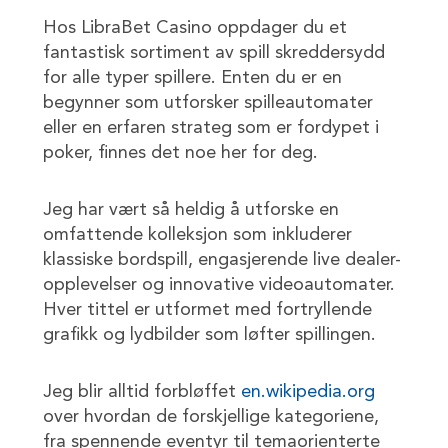
Hos LibraBet Casino oppdager du et
fantastisk sortiment av spill skreddersydd
for alle typer spillere. Enten du er en
begynner som utforsker spilleautomater
eller en erfaren strateg som er fordypet i
poker, finnes det noe her for deg.
Jeg har vært så heldig å utforske en
omfattende kolleksjon som inkluderer
klassiske bordspill, engasjerende live dealer-
opplevelser og innovative videoautomater.
Hver tittel er utformet med fortryllende
grafikk og lydbilder som løfter spillingen.
Jeg blir alltid forbløffet
en.wikipedia.org
over hvordan de forskjellige kategoriene,
fra spennende eventyr til temaorienterte