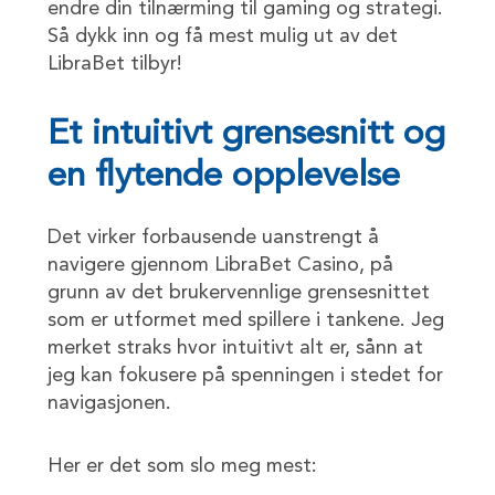
endre din tilnærming til gaming og strategi.
Så dykk inn og få mest mulig ut av det
LibraBet tilbyr!
Et intuitivt grensesnitt og
en flytende opplevelse
Det virker forbausende uanstrengt å
navigere gjennom LibraBet Casino, på
grunn av det brukervennlige grensesnittet
som er utformet med spillere i tankene. Jeg
merket straks hvor intuitivt alt er, sånn at
jeg kan fokusere på spenningen i stedet for
navigasjonen.
Her er det som slo meg mest: