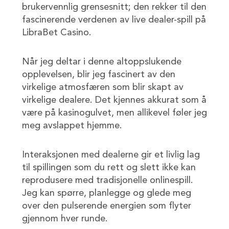
brukervennlig grensesnitt; den rekker til den
fascinerende verdenen av live dealer-spill på
LibraBet Casino.
Når jeg deltar i denne altoppslukende
opplevelsen, blir jeg fascinert av den
virkelige atmosfæren som blir skapt av
virkelige dealere. Det kjennes akkurat som å
være på kasinogulvet, men allikevel føler jeg
meg avslappet hjemme.
Interaksjonen med dealerne gir et livlig lag
til spillingen som du rett og slett ikke kan
reprodusere med tradisjonelle onlinespill.
Jeg kan spørre, planlegge og glede meg
over den pulserende energien som flyter
gjennom hver runde.