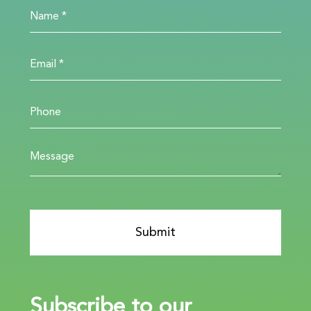
Subscribe to our