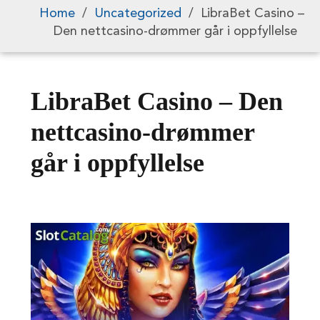
Home
/
Uncategorized
/
LibraBet Casino –
Den nettcasino-drømmer går i oppfyllelse
LibraBet Casino – Den
nettcasino-drømmer
går i oppfyllelse