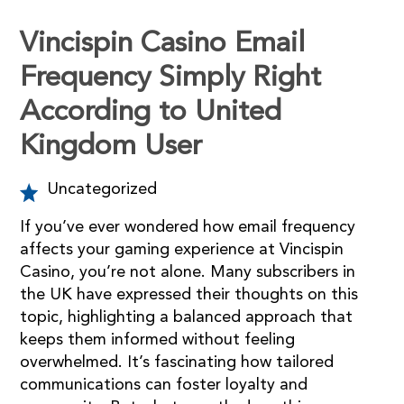
Vincispin Casino Email
Frequency Simply Right
According to United
Kingdom User
Uncategorized
If you’ve ever wondered how email frequency
affects your gaming experience at Vincispin
Casino, you’re not alone. Many subscribers in
the UK have expressed their thoughts on this
topic, highlighting a balanced approach that
keeps them informed without feeling
overwhelmed. It’s fascinating how tailored
communications can foster loyalty and