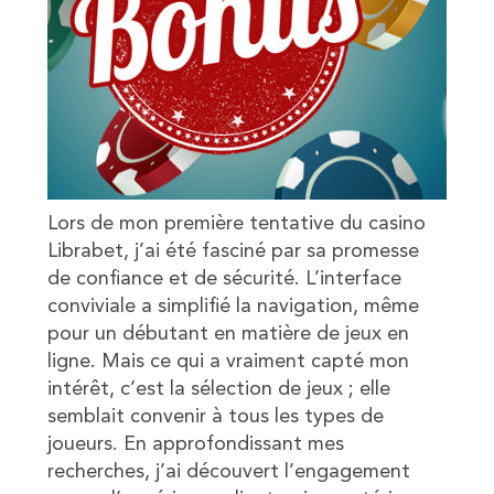
Lors de mon première tentative du casino
Librabet, j’ai été fasciné par sa promesse
de confiance et de sécurité. L’interface
conviviale a simplifié la navigation, même
pour un débutant en matière de jeux en
ligne. Mais ce qui a vraiment capté mon
intérêt, c’est la sélection de jeux ; elle
semblait convenir à tous les types de
joueurs. En approfondissant mes
recherches, j’ai découvert l’engagement