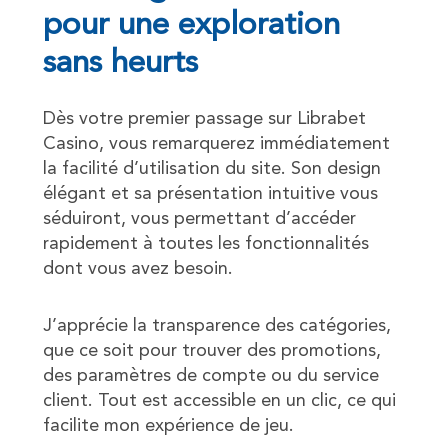
pour une exploration
sans heurts
Dès votre premier passage sur Librabet
Casino, vous remarquerez immédiatement
la facilité d’utilisation du site. Son design
élégant et sa présentation intuitive vous
séduiront, vous permettant d’accéder
rapidement à toutes les fonctionnalités
dont vous avez besoin.
J’apprécie la transparence des catégories,
que ce soit pour trouver des promotions,
des paramètres de compte ou du service
client. Tout est accessible en un clic, ce qui
facilite mon expérience de jeu.