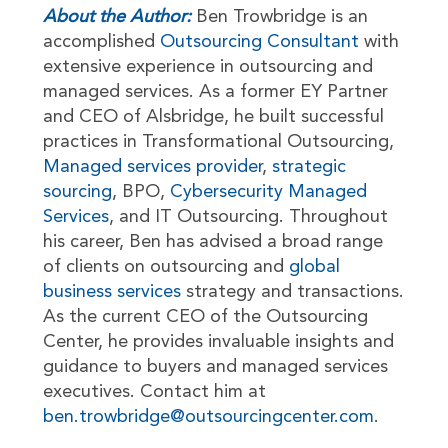
About the Author:
Ben Trowbridge is an
accomplished
Outsourcing Consultant
with
extensive experience in outsourcing and
managed services. As a former EY Partner
and CEO of Alsbridge, he built successful
practices in Transformational Outsourcing,
Managed services provider
,
strategic
sourcing
, BPO,
Cybersecurity Managed
Services
, and IT Outsourcing. Throughout
his career, Ben has advised a broad range
of clients on outsourcing and
global
business services
strategy and transactions.
As the current CEO of the Outsourcing
Center, he provides invaluable insights and
guidance to buyers and managed services
executives. Contact him at
ben.trowbridge@outsourcingcenter.com
.