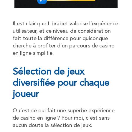
Il est clair que Librabet valorise l’expérience
utilisateur, et ce niveau de considération
fait toute la différence pour quiconque
cherche à profiter d’un parcours de casino
en ligne simplifié.
Sélection de jeux
diversifiée pour chaque
joueur
Qu’est-ce qui fait une superbe expérience
de casino en ligne ? Pour moi, c’est sans
aucun doute la sélection de jeux.