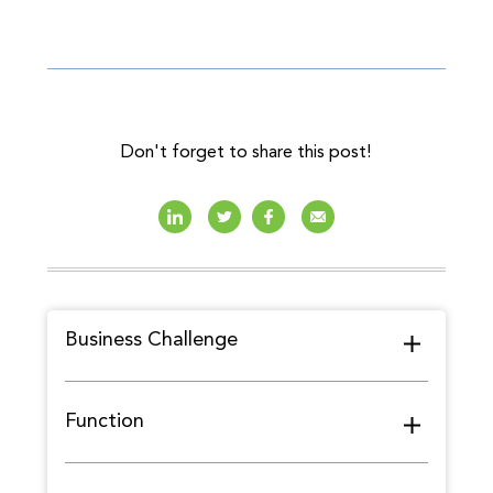
Don't forget to share this post!
Business Challenge
Function