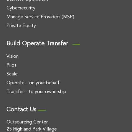
Cybersecurity
Manage Service Providers (MSP)
Private Equity
Build Operate Transfer
Vision
Pilot
Scale
Operate – on your behalf
Transfer – to your ownership
Contact Us
Outsourcing Center
25 Highland Park Village