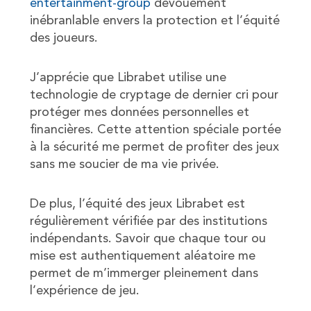
entertainment-group
dévouement
inébranlable envers la protection et l’équité
des joueurs.
J’apprécie que Librabet utilise une
technologie de cryptage de dernier cri pour
protéger mes données personnelles et
financières. Cette attention spéciale portée
à la sécurité me permet de profiter des jeux
sans me soucier de ma vie privée.
De plus, l’équité des jeux Librabet est
régulièrement vérifiée par des institutions
indépendants. Savoir que chaque tour ou
mise est authentiquement aléatoire me
permet de m’immerger pleinement dans
l’expérience de jeu.