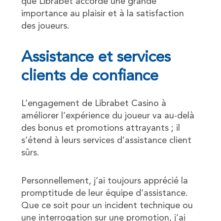
que Librabet accorde une grande
importance au plaisir et à la satisfaction
des joueurs.
Assistance et services
clients de confiance
L’engagement de Librabet Casino à
améliorer l’expérience du joueur va au-delà
des bonus et promotions attrayants ; il
s’étend à leurs services d’assistance client
sûrs.
Personnellement, j’ai toujours apprécié la
promptitude de leur équipe d’assistance.
Que ce soit pour un incident technique ou
une interrogation sur une promotion, j’ai