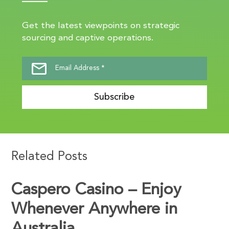
Get the latest viewpoints on strategic
sourcing and captive operations.
Subscribe
Related Posts
Caspero Casino – Enjoy
Whenever Anywhere in