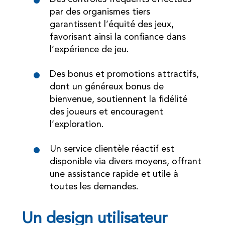
par des organismes tiers
garantissent l’équité des jeux,
favorisant ainsi la confiance dans
l’expérience de jeu.
Des bonus et promotions attractifs,
dont un généreux bonus de
bienvenue, soutiennent la fidélité
des joueurs et encouragent
l’exploration.
Un service clientèle réactif est
disponible via divers moyens, offrant
une assistance rapide et utile à
toutes les demandes.
Un design utilisateur