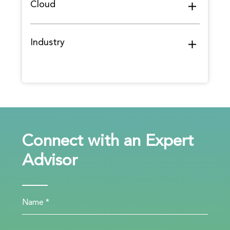
Cloud
Industry
Connect with an Expert
Advisor