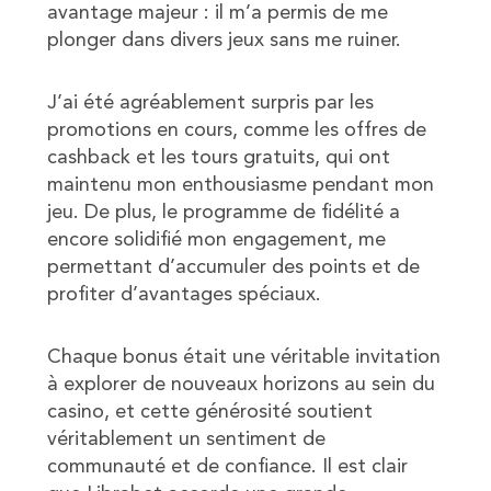
avantage majeur : il m’a permis de me
plonger dans divers jeux sans me ruiner.
J’ai été agréablement surpris par les
promotions en cours, comme les offres de
cashback et les tours gratuits, qui ont
maintenu mon enthousiasme pendant mon
jeu. De plus, le programme de fidélité a
encore solidifié mon engagement, me
permettant d’accumuler des points et de
profiter d’avantages spéciaux.
Chaque bonus était une véritable invitation
à explorer de nouveaux horizons au sein du
casino, et cette générosité soutient
véritablement un sentiment de
communauté et de confiance. Il est clair