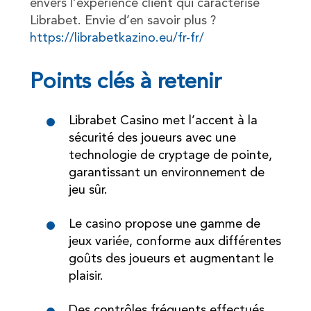
envers l’expérience client qui caractérise
Librabet. Envie d’en savoir plus ?
https://librabetkazino.eu/fr-fr/
Points clés à retenir
Librabet Casino met l’accent à la
sécurité des joueurs avec une
technologie de cryptage de pointe,
garantissant un environnement de
jeu sûr.
Le casino propose une gamme de
jeux variée, conforme aux différentes
goûts des joueurs et augmentant le
plaisir.
Des contrôles fréquents effectués