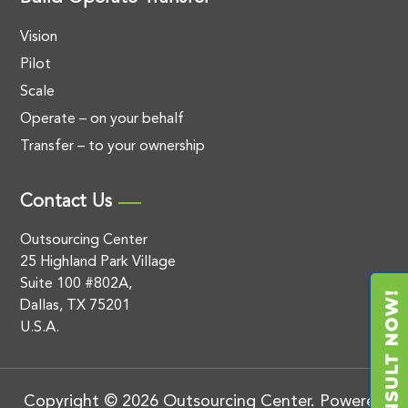
Vision
Pilot
Scale
Operate – on your behalf
Transfer – to your ownership
Contact Us
Outsourcing Center
25 Highland Park Village
Suite 100 #802A,
Dallas, TX 75201
U.S.A.
Copyright © 2026 Outsourcing Center. Powered