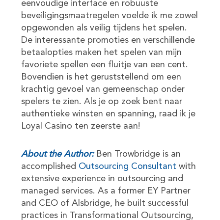
eenvoudige interface en robuuste
beveiligingsmaatregelen voelde ik me zowel
opgewonden als veilig tijdens het spelen.
De interessante promoties en verschillende
betaalopties maken het spelen van mijn
favoriete spellen een fluitje van een cent.
Bovendien is het geruststellend om een
krachtig gevoel van gemeenschap onder
spelers te zien. Als je op zoek bent naar
authentieke winsten en spanning, raad ik je
Loyal Casino ten zeerste aan!
About the Author:
Ben Trowbridge is an
accomplished
Outsourcing Consultant
with
extensive experience in outsourcing and
managed services. As a former EY Partner
and CEO of Alsbridge, he built successful
practices in Transformational Outsourcing,