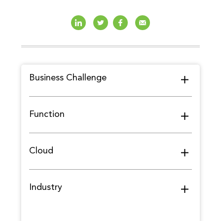
Business Challenge
Function
Cloud
Industry