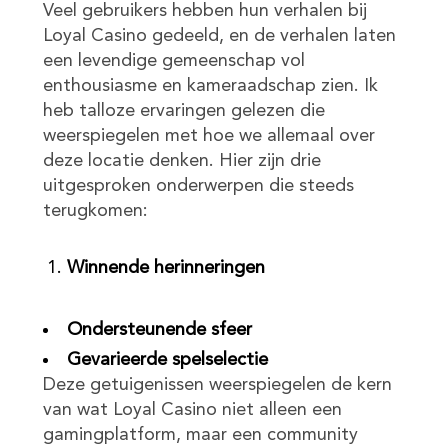
Veel gebruikers hebben hun verhalen bij
Loyal Casino gedeeld, en de verhalen laten
een levendige gemeenschap vol
enthousiasme en kameraadschap zien. Ik
heb talloze ervaringen gelezen die
weerspiegelen met hoe we allemaal over
deze locatie denken. Hier zijn drie
uitgesproken onderwerpen die steeds
terugkomen:
Winnende herinneringen
Ondersteunende sfeer
Gevarieerde spelselectie
Deze getuigenissen weerspiegelen de kern
van wat Loyal Casino niet alleen een
gamingplatform, maar een community