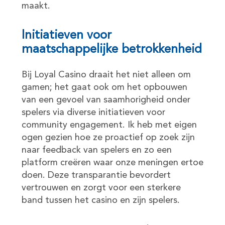
maakt.
Initiatieven voor
maatschappelijke betrokkenheid
Bij Loyal Casino draait het niet alleen om
gamen; het gaat ook om het opbouwen
van een gevoel van saamhorigheid onder
spelers via diverse initiatieven voor
community engagement. Ik heb met eigen
ogen gezien hoe ze proactief op zoek zijn
naar feedback van spelers en zo een
platform creëren waar onze meningen ertoe
doen. Deze transparantie bevordert
vertrouwen en zorgt voor een sterkere
band tussen het casino en zijn spelers.