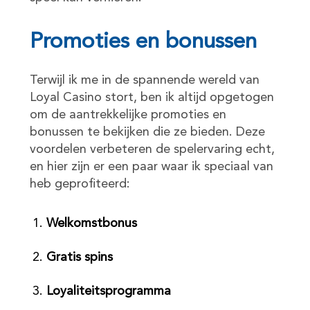
Promoties en bonussen
Terwijl ik me in de spannende wereld van
Loyal Casino stort, ben ik altijd opgetogen
om de aantrekkelijke promoties en
bonussen te bekijken die ze bieden. Deze
voordelen verbeteren de spelervaring echt,
en hier zijn er een paar waar ik speciaal van
heb geprofiteerd:
Welkomstbonus
Gratis spins
Loyaliteitsprogramma