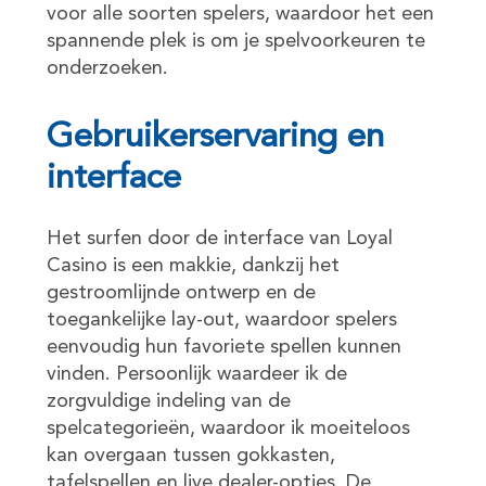
voor alle soorten spelers, waardoor het een
spannende plek is om je spelvoorkeuren te
onderzoeken.
Gebruikerservaring en
interface
Het surfen door de interface van Loyal
Casino is een makkie, dankzij het
gestroomlijnde ontwerp en de
toegankelijke lay-out, waardoor spelers
eenvoudig hun favoriete spellen kunnen
vinden. Persoonlijk waardeer ik de
zorgvuldige indeling van de
spelcategorieën, waardoor ik moeiteloos
kan overgaan tussen gokkasten,
tafelspellen en live dealer-opties. De