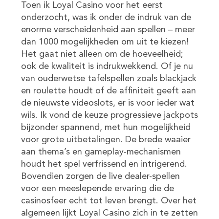
Toen ik Loyal Casino voor het eerst
onderzocht, was ik onder de indruk van de
enorme verscheidenheid aan spellen – meer
dan 1000 mogelijkheden om uit te kiezen!
Het gaat niet alleen om de hoeveelheid;
ook de kwaliteit is indrukwekkend. Of je nu
van ouderwetse tafelspellen zoals blackjack
en roulette houdt of de affiniteit geeft aan
de nieuwste videoslots, er is voor ieder wat
wils. Ik vond de keuze progressieve jackpots
bijzonder spannend, met hun mogelijkheid
voor grote uitbetalingen. De brede waaier
aan thema’s en gameplay-mechanismen
houdt het spel verfrissend en intrigerend.
Bovendien zorgen de live dealer-spellen
voor een meeslepende ervaring die de
casinosfeer echt tot leven brengt. Over het
algemeen lijkt Loyal Casino zich in te zetten