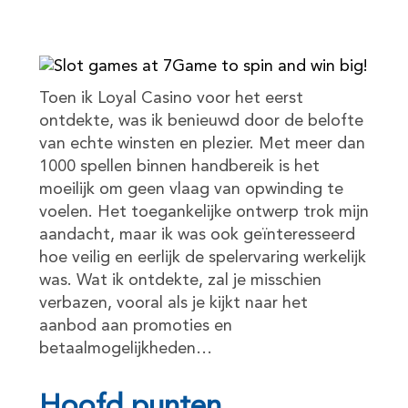
Toen ik Loyal Casino voor het eerst
ontdekte, was ik benieuwd door de belofte
van echte winsten en plezier. Met meer dan
1000 spellen binnen handbereik is het
moeilijk om geen vlaag van opwinding te
voelen. Het toegankelijke ontwerp trok mijn
aandacht, maar ik was ook geïnteresseerd
hoe veilig en eerlijk de spelervaring werkelijk
was. Wat ik ontdekte, zal je misschien
verbazen, vooral als je kijkt naar het
aanbod aan promoties en
betaalmogelijkheden…
Hoofd punten