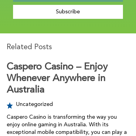
Subscribe
Related Posts
Caspero Casino – Enjoy
Whenever Anywhere in
Australia
Uncategorized
Caspero Casino is transforming the way you
enjoy online gaming in Australia. With its
exceptional mobile compatibility, you can play a