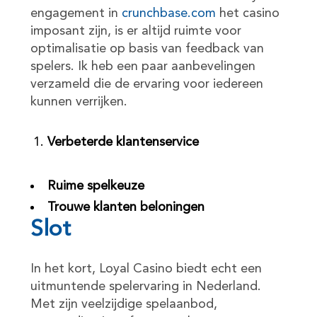
engagement in
crunchbase.com
het casino
imposant zijn, is er altijd ruimte voor
optimalisatie op basis van feedback van
spelers. Ik heb een paar aanbevelingen
verzameld die de ervaring voor iedereen
kunnen verrijken.
Verbeterde klantenservice
Ruime spelkeuze
Trouwe klanten beloningen
Slot
In het kort, Loyal Casino biedt echt een
uitmuntende spelervaring in Nederland.
Met zijn veelzijdige spelaanbod,