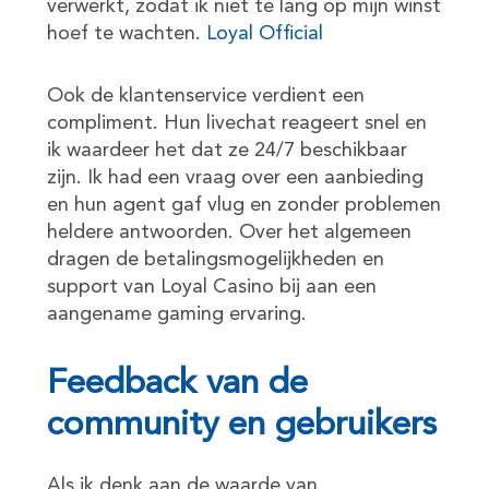
verwerkt, zodat ik niet te lang op mijn winst
hoef te wachten.
Loyal Official
Ook de klantenservice verdient een
compliment. Hun livechat reageert snel en
ik waardeer het dat ze 24/7 beschikbaar
zijn. Ik had een vraag over een aanbieding
en hun agent gaf vlug en zonder problemen
heldere antwoorden. Over het algemeen
dragen de betalingsmogelijkheden en
support van Loyal Casino bij aan een
aangename gaming ervaring.
Feedback van de
community en gebruikers
Als ik denk aan de waarde van