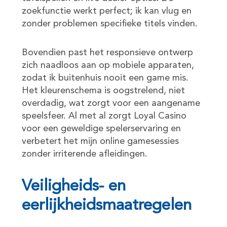
zoekfunctie werkt perfect; ik kan vlug en
zonder problemen specifieke titels vinden.
Bovendien past het responsieve ontwerp
zich naadloos aan op mobiele apparaten,
zodat ik buitenhuis nooit een game mis.
Het kleurenschema is oogstrelend, niet
overdadig, wat zorgt voor een aangename
speelsfeer. Al met al zorgt Loyal Casino
voor een geweldige spelerservaring en
verbetert het mijn online gamesessies
zonder irriterende afleidingen.
Veiligheids- en
eerlijkheidsmaatregelen