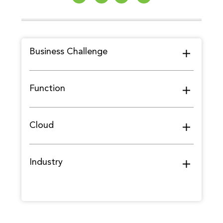
Business Challenge
Function
Cloud
Industry