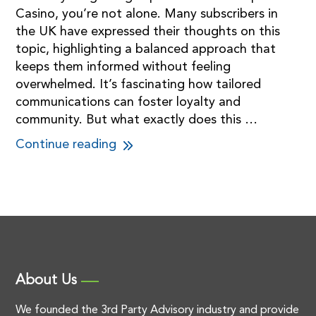
Casino, you’re not alone. Many subscribers in
the UK have expressed their thoughts on this
topic, highlighting a balanced approach that
keeps them informed without feeling
overwhelmed. It’s fascinating how tailored
communications can foster loyalty and
community. But what exactly does this …
Continue reading
About Us
We founded the 3rd Party Advisory industry and provide