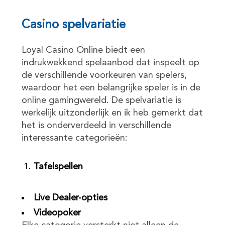
Casino spelvariatie
Loyal Casino Online biedt een
indrukwekkend spelaanbod dat inspeelt op
de verschillende voorkeuren van spelers,
waardoor het een belangrijke speler is in de
online gamingwereld. De spelvariatie is
werkelijk uitzonderlijk en ik heb gemerkt dat
het is onderverdeeld in verschillende
interessante categorieën:
Tafelspellen
Live Dealer-opties
Videopoker