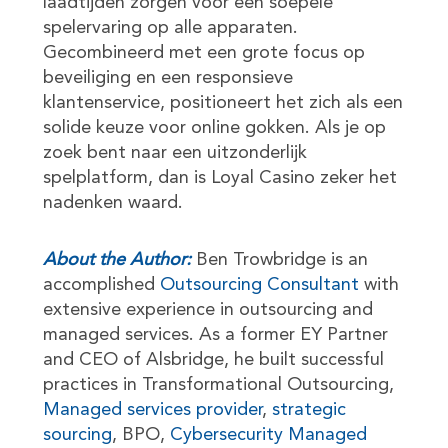
laadtijden zorgen voor een soepele
spelervaring op alle apparaten.
Gecombineerd met een grote focus op
beveiliging en een responsieve
klantenservice, positioneert het zich als een
solide keuze voor online gokken. Als je op
zoek bent naar een uitzonderlijk
spelplatform, dan is Loyal Casino zeker het
nadenken waard.
About the Author:
Ben Trowbridge is an
accomplished
Outsourcing Consultant
with
extensive experience in outsourcing and
managed services. As a former EY Partner
and CEO of Alsbridge, he built successful
practices in Transformational Outsourcing,
Managed services provider
,
strategic
sourcing
, BPO,
Cybersecurity Managed