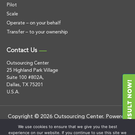
Pilot
Scale
Operate – on your behalf
Transfer – to your ownership
Contact Us
Outsourcing Center
25 Highland Park Village
Suite 100 #802A,
Dallas, TX 75201
U.S.A.
Copyright © 2026 Outsourcing Center. Powered
by
.
BluEnt
Privacy Policy
We use cookies to ensure that we give you the best
experience on our website. If you continue to use this site we