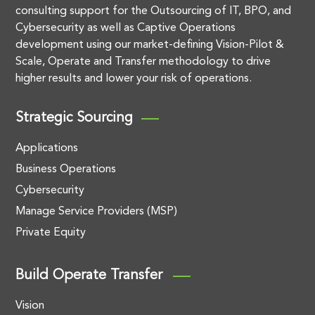
consulting support for the Outsourcing of IT, BPO, and
Cybersecurity as well as Captive Operations
development using our market-defining Vision-Pilot &
Scale, Operate and Transfer methodology to drive
higher results and lower your risk of operations.
Strategic Sourcing
Applications
Business Operations
Cybersecurity
Manage Service Providers (MSP)
Private Equity
Build Operate Transfer
Vision