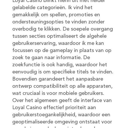
Loyal Casino blinkt hierin uit met helder
gelabelde categorieën. Ik vind het
gemakkelijk om spellen, promoties en
ondersteuningsopties te vinden zonder
overbodig te klikken. De soepele overgang
tussen secties optimaliseert de algehele
gebruikerservaring, waardoor ik me kan
focussen op de gameplay in plaats van op
zoek te gaan naar informatie. De
zoekfunctie is ook handig, waardoor het
eenvoudig is om specifieke titels te vinden.
Bovendien garandeert het aanpasbare
ontwerp compatibiliteit op alle apparaten,
wat cruciaal is voor mobiele gebruikers.
Over het algemeen geeft de interface van
Loyal Casino effectief prioriteit aan
gebruikerstoegankelijkheid, waardoor een
geoptimaliseerde omgeving ontstaat voor