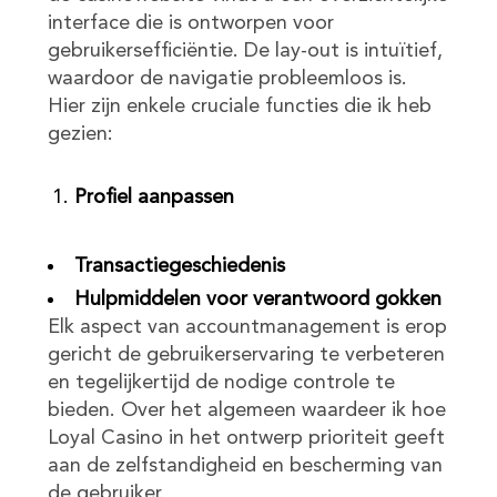
interface die is ontworpen voor
gebruikersefficiëntie. De lay-out is intuïtief,
waardoor de navigatie probleemloos is.
Hier zijn enkele cruciale functies die ik heb
gezien:
Profiel aanpassen
Transactiegeschiedenis
Hulpmiddelen voor verantwoord gokken
Elk aspect van accountmanagement is erop
gericht de gebruikerservaring te verbeteren
en tegelijkertijd de nodige controle te
bieden. Over het algemeen waardeer ik hoe
Loyal Casino in het ontwerp prioriteit geeft
aan de zelfstandigheid en bescherming van
de gebruiker.