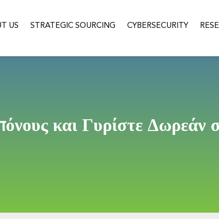
T US
STRATEGIC SOURCING
CYBERSECURITY
RES
όνους και Γυρίστε Δωρεάν 