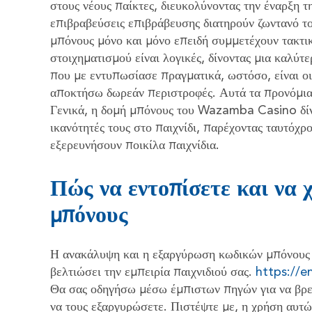
στους νέους παίκτες, διευκολύνοντας την έναρξη τη
επιβραβεύσεις επιβράβευσης διατηρούν ζωντανό τ
μπόνους μόνο και μόνο επειδή συμμετέχουν τακτικά
στοιχηματισμού είναι λογικές, δίνοντας μια καλύτ
που με εντυπωσίασε πραγματικά, ωστόσο, είναι οι
αποκτήσω δωρεάν περιστροφές. Αυτά τα προνόμια 
Γενικά, η δομή μπόνους του Wazamba Casino δίνε
ικανότητές τους στο παιχνίδι, παρέχοντας ταυτόχρ
εξερευνήσουν ποικίλα παιχνίδια.
Πώς να εντοπίσετε και να 
μπόνους
Η ανακάλυψη και η εξαργύρωση κωδικών μπόνους
βελτιώσει την εμπειρία παιχνιδιού σας.
https://e
Θα σας οδηγήσω μέσω έμπιστων πηγών για να βρεί
να τους εξαργυρώσετε. Πιστέψτε με, η χρήση αυτώ