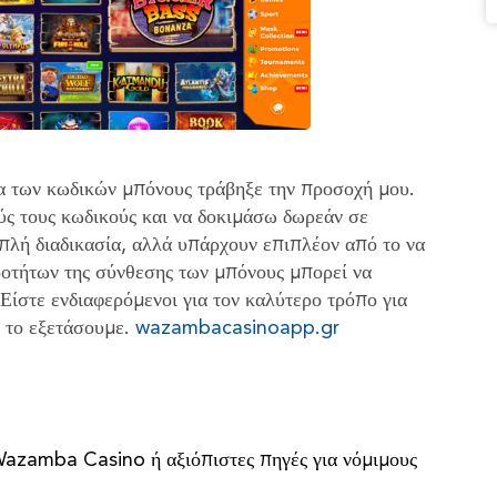
των κωδικών μπόνους τράβηξε την προσοχή μου.
ς τους κωδικούς και να δοκιμάσω δωρεάν σε
απλή διαδικασία, αλλά υπάρχουν επιπλέον από το να
ροτήτων της σύνθεσης των μπόνους μπορεί να
 Είστε ενδιαφερόμενοι για τον καλύτερο τρόπο για
ς το εξετάσουμε.
wazambacasinoapp.gr
 Wazamba Casino ή αξιόπιστες πηγές για νόμιμους