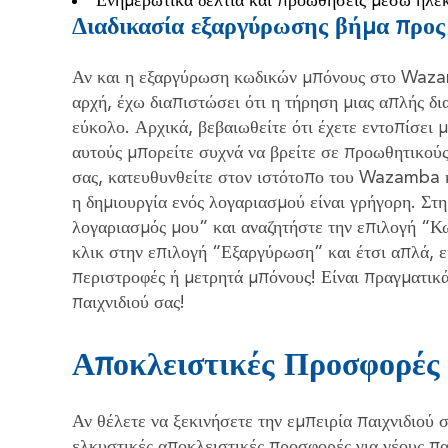
Ενημερωτικά δελτία και προωθήσεις μέσω ηλε
Διαδικασία εξαργύρωσης βήμα προς
Αν και η εξαργύρωση κωδικών μπόνους στο Waza
αρχή, έχω διαπιστώσει ότι η τήρηση μιας απλής δι
εύκολο. Αρχικά, βεβαιωθείτε ότι έχετε εντοπίσει
αυτούς μπορείτε συχνά να βρείτε σε προωθητικού
σας, κατευθυνθείτε στον ιστότοπο του Wazamba κα
η δημιουργία ενός λογαριασμού είναι γρήγορη. Στ
λογαριασμός μου” και αναζητήστε την επιλογή “Κω
κλικ στην επιλογή “Εξαργύρωση” και έτσι απλά, ε
περιστροφές ή μετρητά μπόνους! Είναι πραγματικά
παιχνιδιού σας!
Αποκλειστικές Προσφορές 
Αν θέλετε να ξεκινήσετε την εμπειρία παιχνιδιο
ελκυστικές αποκλειστικές προσφορές για νέους παί