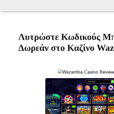
Λυτρώστε Κωδικούς Μπ
Δωρεάν στο Καζίνο Wa