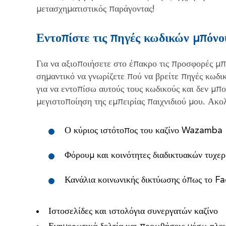
μετασχηματιστικός παράγοντας!
Εντοπίστε τις πηγές κωδικών μπόνο
Για να αξιοποιήσετε στο έπακρο τις προσφορές 
σημαντικό να γνωρίζετε πού να βρείτε πηγές κωδ
για να εντοπίσω αυτούς τους κωδικούς και δεν μπ
μεγιστοποίηση της εμπειρίας παιχνιδιού μου. Ακολ
Ο κύριος ιστότοπος του καζίνο Wazamba
Φόρουμ και κοινότητες διαδικτυακών τυχερ
Κανάλια κοινωνικής δικτύωσης όπως το Fa
Ιστοσελίδες και ιστολόγια συνεργατών καζίνο