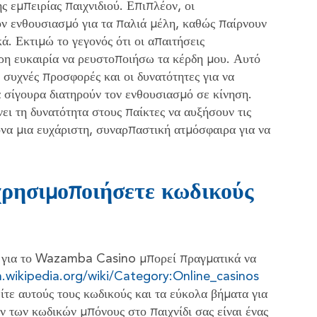
ς εμπειρίας παιχνιδιού. Επιπλέον, οι
ον ενθουσιασμό για τα παλιά μέλη, καθώς παίρνουν
. Εκτιμώ το γεγονός ότι οι απαιτήσεις
ερη ευκαιρία να ρευστοποιήσω τα κέρδη μου. Αυτό
 συχνές προσφορές και οι δυνατότητες για να
σίγουρα διατηρούν τον ενθουσιασμό σε κίνηση.
ι τη δυνατότητα στους παίκτες να αυξήσουν τις
ονα μια ευχάριστη, συναρπαστική ατμόσφαιρα για να
χρησιμοποιήσετε κωδικούς
 για το Wazamba Casino μπορεί πραγματικά να
n.wikipedia.org/wiki/Category:Online_casinos
τε αυτούς τους κωδικούς και τα εύκολα βήματα για
ν των κωδικών μπόνους στο παιχνίδι σας είναι ένας