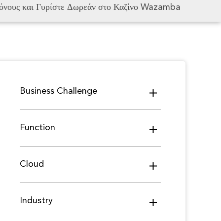
νους και Γυρίστε Δωρεάν στο Καζίνο Wazamba
Business Challenge
Function
Cloud
Industry