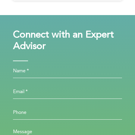
Connect with an Expert
Advisor