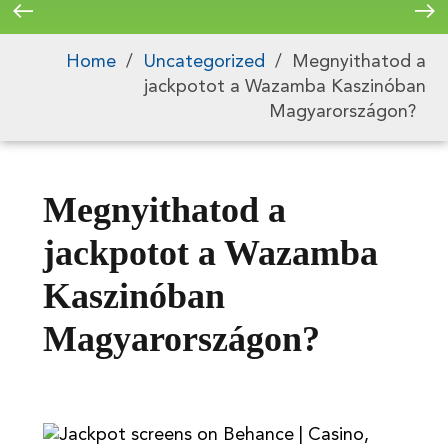
Home
/
Uncategorized
/
Megnyithatod a
jackpotot a Wazamba Kaszinóban
Magyarországon?
Megnyithatod a
jackpotot a Wazamba
Kaszinóban
Magyarországon?