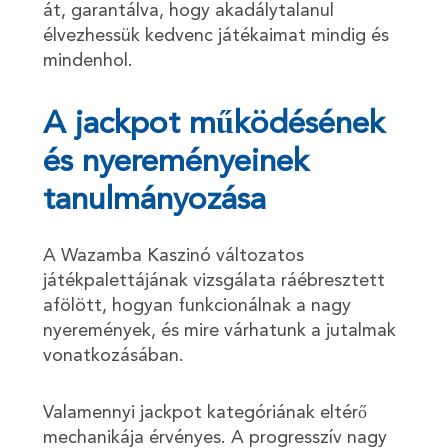
át, garantálva, hogy akadálytalanul
élvezhessük kedvenc játékaimat mindig és
mindenhol.
A jackpot működésének
és nyereményeinek
tanulmányozása
A Wazamba Kaszinó változatos
játékpalettájának vizsgálata ráébresztett
afölött, hogyan funkcionálnak a nagy
nyeremények, és mire várhatunk a jutalmak
vonatkozásában.
Valamennyi jackpot kategóriának eltérő
mechanikája érvényes. A progresszív nagy