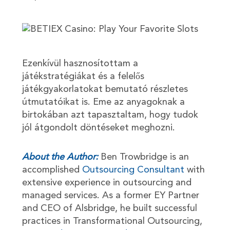
Ezenkívül hasznosítottam a
játékstratégiákat és a felelős
játékgyakorlatokat bemutató részletes
útmutatóikat is. Eme az anyagoknak a
birtokában azt tapasztaltam, hogy tudok
jól átgondolt döntéseket meghozni.
About the Author:
Ben Trowbridge is an
accomplished
Outsourcing Consultant
with
extensive experience in outsourcing and
managed services. As a former EY Partner
and CEO of Alsbridge, he built successful
practices in Transformational Outsourcing,