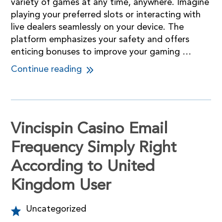
variety of games at any time, anywhere. Imagine
playing your preferred slots or interacting with
live dealers seamlessly on your device. The
platform emphasizes your safety and offers
enticing bonuses to improve your gaming …
Continue reading
Vincispin Casino Email
Frequency Simply Right
According to United
Kingdom User
Uncategorized