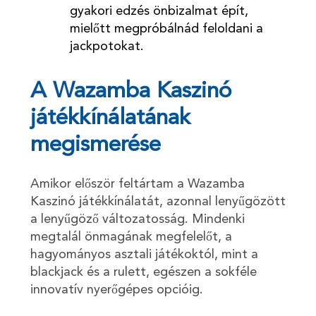
gyakori edzés önbizalmat épít,
mielőtt megpróbálnád feloldani a
jackpotokat.
A Wazamba Kaszinó
játékkínálatának
megismerése
Amikor először feltártam a Wazamba
Kaszinó játékkínálatát, azonnal lenyűgözött
a lenyűgöző változatosság. Mindenki
megtalál önmagának megfelelőt, a
hagyományos asztali játékoktól, mint a
blackjack és a rulett, egészen a sokféle
innovatív nyerőgépes opcióig.