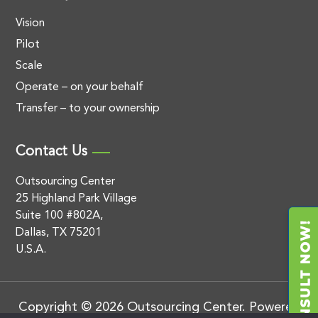
Vision
Pilot
Scale
Operate – on your behalf
Transfer – to your ownership
Contact Us
Outsourcing Center
25 Highland Park Village
Suite 100 #802A,
Dallas, TX 75201
U.S.A.
Copyright © 2026 Outsourcing Center. Powered