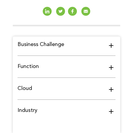
Business Challenge
Function
Cloud
Industry