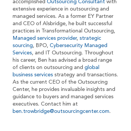
accomplished
Outsourcing Consultant
with
extensive experience in outsourcing and
managed services. As a former EY Partner
and CEO of Alsbridge, he built successful
practices in Transformational Outsourcing,
Managed services provider
,
strategic
sourcing
, BPO,
Cybersecurity Managed
Services
, and IT Outsourcing. Throughout
his career, Ben has advised a broad range
of clients on outsourcing and
global
business services
strategy and transactions.
As the current CEO of the Outsourcing
Center, he provides invaluable insights and
guidance to buyers and managed services
executives. Contact him at
ben.trowbridge@outsourcingcenter.com
.