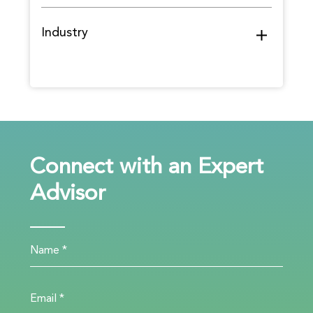
Industry
Connect with an Expert
Advisor