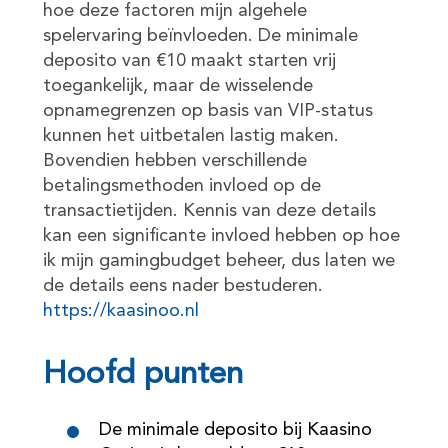
hoe deze factoren mijn algehele
spelervaring beïnvloeden. De minimale
deposito van €10 maakt starten vrij
toegankelijk, maar de wisselende
opnamegrenzen op basis van VIP-status
kunnen het uitbetalen lastig maken.
Bovendien hebben verschillende
betalingsmethoden invloed op de
transactietijden. Kennis van deze details
kan een significante invloed hebben op hoe
ik mijn gamingbudget beheer, dus laten we
de details eens nader bestuderen.
https://kaasinoo.nl
Hoofd punten
De minimale deposito bij Kaasino