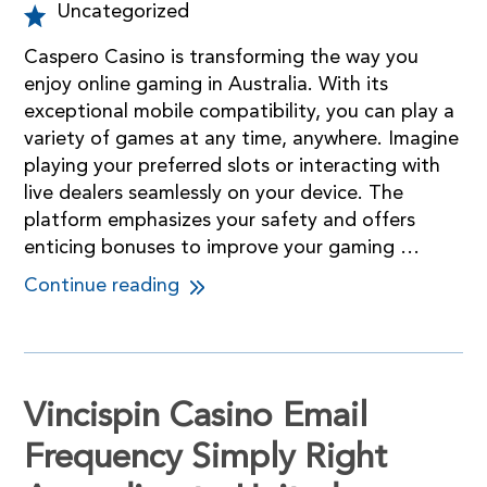
Uncategorized
Caspero Casino is transforming the way you
enjoy online gaming in Australia. With its
exceptional mobile compatibility, you can play a
variety of games at any time, anywhere. Imagine
playing your preferred slots or interacting with
live dealers seamlessly on your device. The
platform emphasizes your safety and offers
enticing bonuses to improve your gaming …
Continue reading
Vincispin Casino Email
Frequency Simply Right