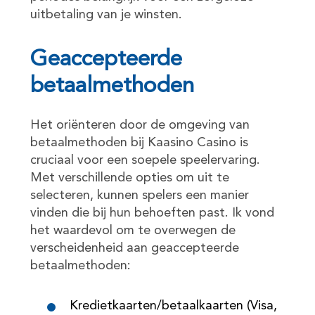
uitbetaling van je winsten.
Geaccepteerde
betaalmethoden
Het oriënteren door de omgeving van
betaalmethoden bij Kaasino Casino is
cruciaal voor een soepele speelervaring.
Met verschillende opties om uit te
selecteren, kunnen spelers een manier
vinden die bij hun behoeften past. Ik vond
het waardevol om te overwegen de
verscheidenheid aan geaccepteerde
betaalmethoden:
Kredietkaarten/betaalkaarten (Visa,