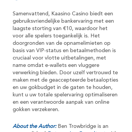
Samenvattend, Kaasino Casino biedt een
gebruiksvriendelijke bankervaring met een
laagste storting van €10, waardoor het
voor alle spelers toegankelijk is. Het
doorgronden van de opnamelimieten op
basis van VIP-status en betaalmethoden is
cruciaal voor vlotte uitbetalingen, met
name omdat e-wallets een vluggere
verwerking bieden. Door uzelf vertrouwd te
maken met de geaccepteerde betaalopties
en uw gokbudget in de gaten te houden,
kunt u uw totale spelervaring optimaliseren
en een verantwoorde aanpak van online
gokken verzekeren.
About the Author:
Ben Trowbridge is an