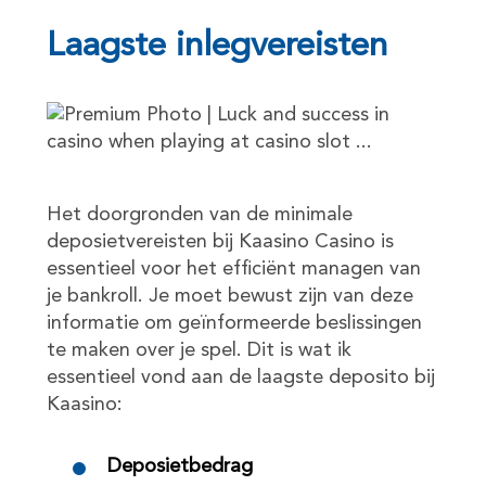
Laagste inlegvereisten
Het doorgronden van de minimale
deposietvereisten bij Kaasino Casino is
essentieel voor het efficiënt managen van
je bankroll. Je moet bewust zijn van deze
informatie om geïnformeerde beslissingen
te maken over je spel. Dit is wat ik
essentieel vond aan de laagste deposito bij
Kaasino:
Deposietbedrag