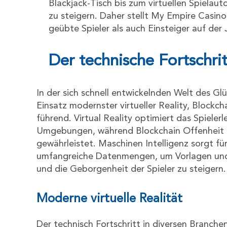
Blackjack-Tisch bis zum virtuellen Spielaut
zu steigern. Daher stellt My Empire Casin
geübte Spieler als auch Einsteiger auf der
Der technische Fortschri
In der sich schnell entwickelnden Welt des Gl
Einsatz modernster virtueller Reality, Blockc
führend. Virtual Reality optimiert das Spieler
Umgebungen, während Blockchain Offenheit b
gewährleistet. Maschinen Intelligenz sorgt fü
umfangreiche Datenmengen, um Vorlagen und
und die Geborgenheit der Spieler zu steigern.
Moderne virtuelle Realität
Der technisch Fortschritt in diversen Branchen