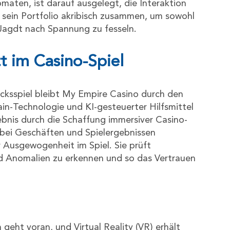
omaten, ist darauf ausgelegt, die Interaktion
o sein Portfolio akribisch zusammen, um sowohl
 Jagdt nach Spannung zu fesseln.
tt im Casino-Spiel
ücksspiel bleibt My Empire Casino durch den
hain-Technologie und KI-gesteuerter Hilfsmittel
lebnis durch die Schaffung immersiver Casino-
ei Geschäften und Spielergebnissen
r Ausgewogenheit im Spiel. Sie prüft
 Anomalien zu erkennen und so das Vertrauen
 geht voran, und Virtual Reality (VR) erhält