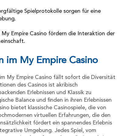
fältige Spielprotokolle sorgen für eine
ebung.
My Empire Casino fördern die Interaktion der
einschaft.
n im My Empire Casino
m My Empire Casino fällt sofort die Diversität
tionen des Casinos ist akribisch
ackenden Erlebnissen und Klassik zu
ische Balance und finden in ihren Erlebnissen
o bietet klassische Casinospiele, die von
chmodernen virtuellen Erfahrungen, die den
ätzlichkeit fördert ein spannendes Erlebnis
integrative Umgebung. Jedes Spiel, vom