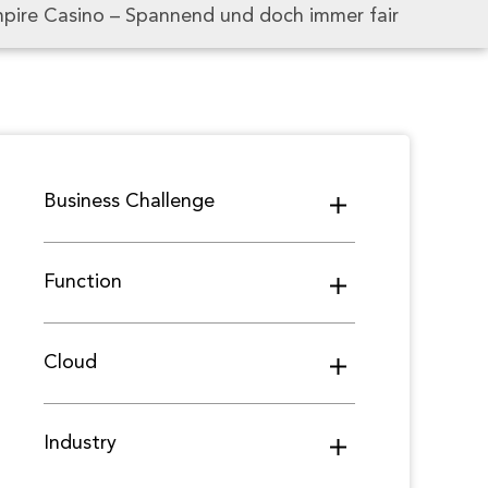
pire Casino – Spannend und doch immer fair
Business Challenge
Function
Cloud
Industry