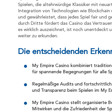
Spielen, die altehrwürdige Klassiker mit neua
Integration von Technologien wie Blockchain 
und gewährleistet, dass jedes Spiel fair und 
durch Dritte fördert das Casino das Vertrauen
es wirklich auszeichnet, ist noch unentdeckt u
weiter zu erkunden.
Die entscheidenden Erkenn
My Empire Casino kombiniert traditione
für spannende Begegnungen für alle Spi
Regelmäßige Audits und fortschrittli
und Transparenz beim Spielen im My E
My Empire Casino stellt organisierte B
Mitwirken und die Zufriedenheit der Spi