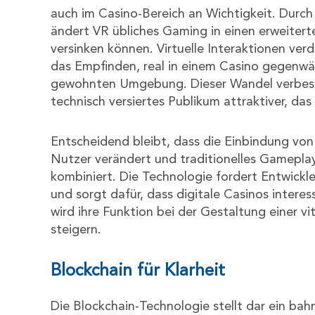
auch im Casino-Bereich an Wichtigkeit. Durch
ändert VR übliches Gaming in einen erweiterte
versinken können. Virtuelle Interaktionen ve
das Empfinden, real in einem Casino gegenwärt
gewohnten Umgebung. Dieser Wandel verbesse
technisch versiertes Publikum attraktiver, das
Entscheidend bleibt, dass die Einbindung vo
Nutzer verändert und traditionelles Gameplay 
kombiniert. Die Technologie fordert Entwickl
und sorgt dafür, dass digitale Casinos intere
wird ihre Funktion bei der Gestaltung einer
steigern.
Blockchain für Klarheit
Die Blockchain-Technologie stellt dar ein ba