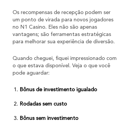
Os recompensas de recepção podem ser
um ponto de virada para novos jogadores
no N1 Casino. Eles não são apenas
vantagens; são ferramentas estratégicas
para melhorar sua experiência de diversão.
Quando cheguei, fiquei impressionado com
o que estava disponível. Veja o que você
pode aguardar:
Bônus de investimento igualado
Rodadas sem custo
Bônus sem investimento