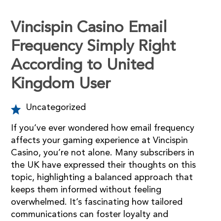
Vincispin Casino Email
Frequency Simply Right
According to United
Kingdom User
Uncategorized
If you’ve ever wondered how email frequency
affects your gaming experience at Vincispin
Casino, you’re not alone. Many subscribers in
the UK have expressed their thoughts on this
topic, highlighting a balanced approach that
keeps them informed without feeling
overwhelmed. It’s fascinating how tailored
communications can foster loyalty and