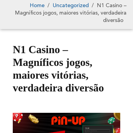
Home
/
Uncategorized
/
N1 Casino –
Magníficos jogos, maiores vitórias, verdadeira
diversão
N1 Casino –
Magníficos jogos,
maiores vitórias,
verdadeira diversão