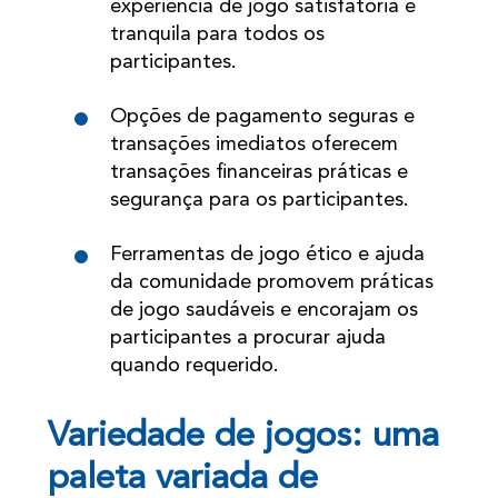
experiência de jogo satisfatória e
tranquila para todos os
participantes.
Opções de pagamento seguras e
transações imediatos oferecem
transações financeiras práticas e
segurança para os participantes.
Ferramentas de jogo ético e ajuda
da comunidade promovem práticas
de jogo saudáveis e encorajam os
participantes a procurar ajuda
quando requerido.
Variedade de jogos: uma
paleta variada de