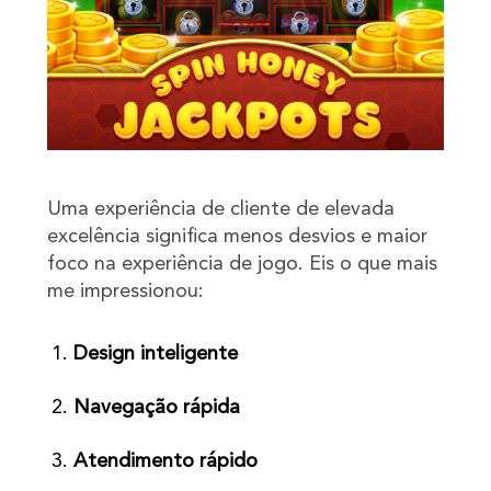
Uma experiência de cliente de elevada
excelência significa menos desvios e maior
foco na experiência de jogo. Eis o que mais
me impressionou:
Design inteligente
Navegação rápida
Atendimento rápido