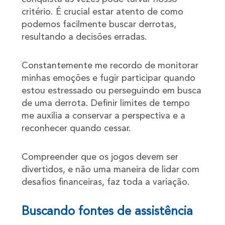
critério. É crucial estar atento de como
podemos facilmente buscar derrotas,
resultando a decisões erradas.
Constantemente me recordo de monitorar
minhas emoções e fugir participar quando
estou estressado ou perseguindo em busca
de uma derrota. Definir limites de tempo
me auxilia a conservar a perspectiva e a
reconhecer quando cessar.
Compreender que os jogos devem ser
divertidos, e não uma maneira de lidar com
desafios financeiras, faz toda a variação.
Buscando fontes de assistência