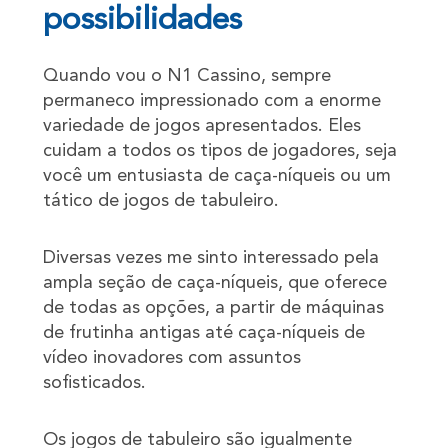
possibilidades
Quando vou o N1 Cassino, sempre
permaneco impressionado com a enorme
variedade de jogos apresentados. Eles
cuidam a todos os tipos de jogadores, seja
você um entusiasta de caça-níqueis ou um
tático de jogos de tabuleiro.
Diversas vezes me sinto interessado pela
ampla seção de caça-níqueis, que oferece
de todas as opções, a partir de máquinas
de frutinha antigas até caça-níqueis de
vídeo inovadores com assuntos
sofisticados.
Os jogos de tabuleiro são igualmente