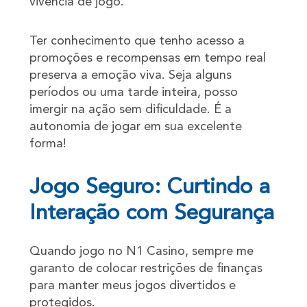
vivência de jogo.
Ter conhecimento que tenho acesso a
promoções e recompensas em tempo real
preserva a emoção viva. Seja alguns
períodos ou uma tarde inteira, posso
imergir na ação sem dificuldade. É a
autonomia de jogar em sua excelente
forma!
Jogo Seguro: Curtindo a
Interação com Segurança
Quando jogo no N1 Casino, sempre me
garanto de colocar restrições de finanças
para manter meus jogos divertidos e
protegidos.