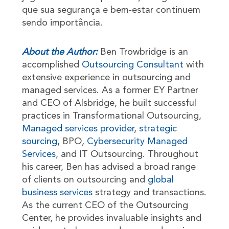
que sua segurança e bem-estar continuem
sendo importância.
About the Author:
Ben Trowbridge is an
accomplished
Outsourcing Consultant
with
extensive experience in outsourcing and
managed services. As a former EY Partner
and CEO of Alsbridge, he built successful
practices in Transformational Outsourcing,
Managed services provider
,
strategic
sourcing
, BPO,
Cybersecurity Managed
Services
, and IT Outsourcing. Throughout
his career, Ben has advised a broad range
of clients on outsourcing and
global
business services
strategy and transactions.
As the current CEO of the Outsourcing
Center, he provides invaluable insights and