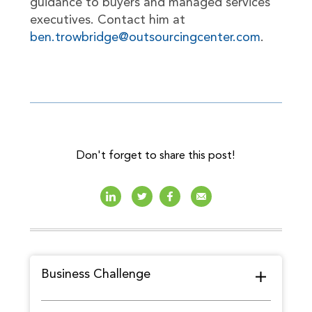
guidance to buyers and managed services
executives. Contact him at
ben.trowbridge@outsourcingcenter.com
.
Don't forget to share this post!
Business Challenge