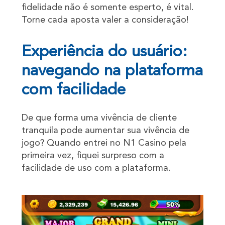
fidelidade não é somente esperto, é vital.
Torne cada aposta valer a consideração!
Experiência do usuário:
navegando na plataforma
com facilidade
De que forma uma vivência de cliente
tranquila pode aumentar sua vivência de
jogo? Quando entrei no N1 Casino pela
primeira vez, fiquei surpreso com a
facilidade de uso com a plataforma.