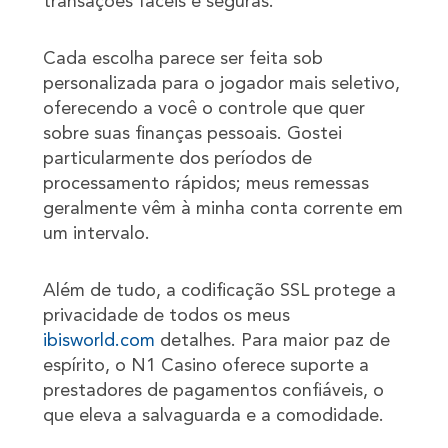
transações fáceis e seguras.
Cada escolha parece ser feita sob
personalizada para o jogador mais seletivo,
oferecendo a você o controle que quer
sobre suas finanças pessoais. Gostei
particularmente dos períodos de
processamento rápidos; meus remessas
geralmente vêm à minha conta corrente em
um intervalo.
Além de tudo, a codificação SSL protege a
privacidade de todos os meus
ibisworld.com
detalhes. Para maior paz de
espírito, o N1 Casino oferece suporte a
prestadores de pagamentos confiáveis, o
que eleva a salvaguarda e a comodidade.