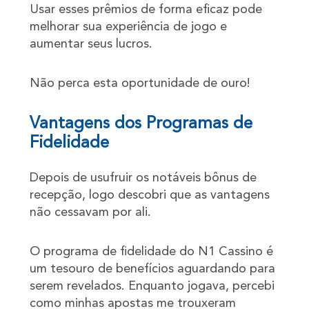
Usar esses prêmios de forma eficaz pode
melhorar sua experiência de jogo e
aumentar seus lucros.
Não perca esta oportunidade de ouro!
Vantagens dos Programas de
Fidelidade
Depois de usufruir os notáveis bônus de
recepção, logo descobri que as vantagens
não cessavam por ali.
O programa de fidelidade do N1 Cassino é
um tesouro de benefícios aguardando para
serem revelados. Enquanto jogava, percebi
como minhas apostas me trouxeram