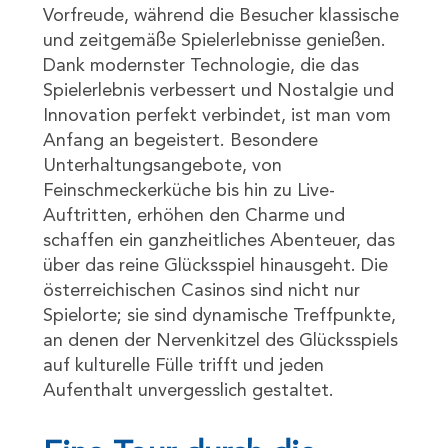
Vorfreude, während die Besucher klassische
und zeitgemäße Spielerlebnisse genießen.
Dank modernster Technologie, die das
Spielerlebnis verbessert und Nostalgie und
Innovation perfekt verbindet, ist man vom
Anfang an begeistert. Besondere
Unterhaltungsangebote, von
Feinschmeckerküche bis hin zu Live-
Auftritten, erhöhen den Charme und
schaffen ein ganzheitliches Abenteuer, das
über das reine Glücksspiel hinausgeht. Die
österreichischen Casinos sind nicht nur
Spielorte; sie sind dynamische Treffpunkte,
an denen der Nervenkitzel des Glücksspiels
auf kulturelle Fülle trifft und jeden
Aufenthalt unvergesslich gestaltet.