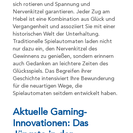
sich rotieren und Spannung und
Nervenkitzel garantieren. Jeder Zug am
Hebel ist eine Kombination aus Glück und
Vergangenheit und assoziiert Sie mit einer
historischen Welt der Unterhaltung.
Traditionelle Spielautomaten laden nicht
nur dazu ein, den Nervenkitzel des
Gewinnens zu genießen, sondern erinnern
auch Gedanken an leichtere Zeiten des
Glücksspiels. Das Begreifen ihrer
Geschichte intensiviert Ihre Bewunderung
für die neuartigen Wege, die
Spielautomaten seitdem entwickelt haben.
Aktuelle Gaming-
Innovationen: Das