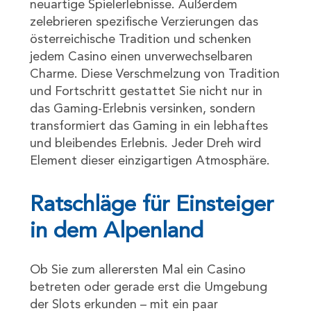
neuartige Spielerlebnisse. Außerdem
zelebrieren spezifische Verzierungen das
österreichische Tradition und schenken
jedem Casino einen unverwechselbaren
Charme. Diese Verschmelzung von Tradition
und Fortschritt gestattet Sie nicht nur in
das Gaming-Erlebnis versinken, sondern
transformiert das Gaming in ein lebhaftes
und bleibendes Erlebnis. Jeder Dreh wird
Element dieser einzigartigen Atmosphäre.
Ratschläge für Einsteiger
in dem Alpenland
Ob Sie zum allerersten Mal ein Casino
betreten oder gerade erst die Umgebung
der Slots erkunden – mit ein paar