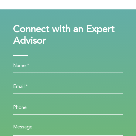
Connect with an Expert
Advisor