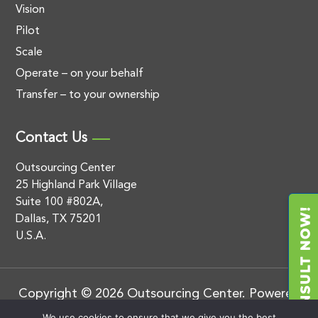
Vision
Pilot
Scale
Operate – on your behalf
Transfer – to your ownership
Contact Us
Outsourcing Center
25 Highland Park Village
Suite 100 #802A,
Dallas, TX 75201
U.S.A.
Copyright © 2026 Outsourcing Center. Powered
by
.
BluEnt
Privacy Policy
We use cookies to ensure that we give you the best