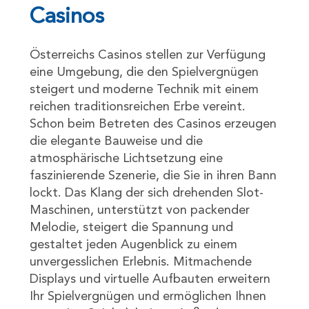
Casinos
Österreichs Casinos stellen zur Verfügung
eine Umgebung, die den Spielvergnügen
steigert und moderne Technik mit einem
reichen traditionsreichen Erbe vereint.
Schon beim Betreten des Casinos erzeugen
die elegante Bauweise und die
atmosphärische Lichtsetzung eine
faszinierende Szenerie, die Sie in ihren Bann
lockt. Das Klang der sich drehenden Slot-
Maschinen, unterstützt von packender
Melodie, steigert die Spannung und
gestaltet jeden Augenblick zu einem
unvergesslichen Erlebnis. Mitmachende
Displays und virtuelle Aufbauten erweitern
Ihr Spielvergnügen und ermöglichen Ihnen