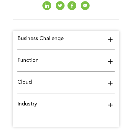
Business Challenge
Function
Cloud
Industry