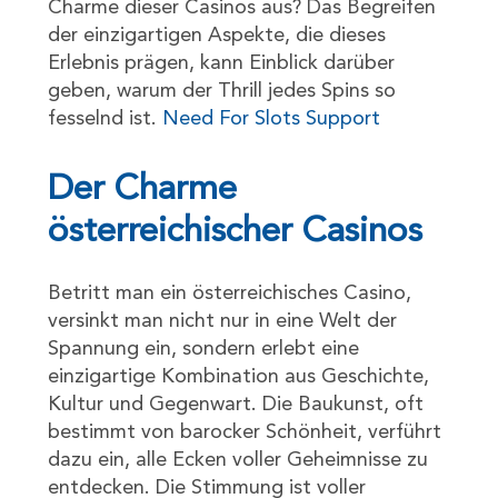
Charme dieser Casinos aus? Das Begreifen
der einzigartigen Aspekte, die dieses
Erlebnis prägen, kann Einblick darüber
geben, warum der Thrill jedes Spins so
fesselnd ist.
Need For Slots Support
Der Charme
österreichischer Casinos
Betritt man ein österreichisches Casino,
versinkt man nicht nur in eine Welt der
Spannung ein, sondern erlebt eine
einzigartige Kombination aus Geschichte,
Kultur und Gegenwart. Die Baukunst, oft
bestimmt von barocker Schönheit, verführt
dazu ein, alle Ecken voller Geheimnisse zu
entdecken. Die Stimmung ist voller