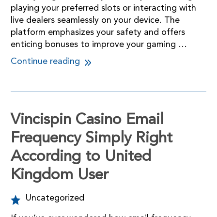
playing your preferred slots or interacting with
live dealers seamlessly on your device. The
platform emphasizes your safety and offers
enticing bonuses to improve your gaming …
Continue reading
Vincispin Casino Email
Frequency Simply Right
According to United
Kingdom User
Uncategorized