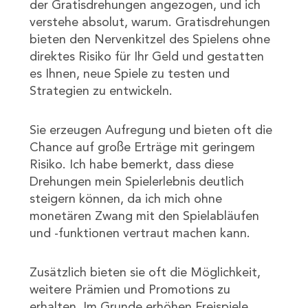
der Gratisdrehungen angezogen, und ich
verstehe absolut, warum. Gratisdrehungen
bieten den Nervenkitzel des Spielens ohne
direktes Risiko für Ihr Geld und gestatten
es Ihnen, neue Spiele zu testen und
Strategien zu entwickeln.
Sie erzeugen Aufregung und bieten oft die
Chance auf große Erträge mit geringem
Risiko. Ich habe bemerkt, dass diese
Drehungen mein Spielerlebnis deutlich
steigern können, da ich mich ohne
monetären Zwang mit den Spielabläufen
und -funktionen vertraut machen kann.
Zusätzlich bieten sie oft die Möglichkeit,
weitere Prämien und Promotions zu
erhalten. Im Grunde erhöhen Freispiele