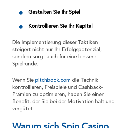
Gestalten Sie Ihr Spiel
Kontrollieren Sie Ihr Kapital
Die Implementierung dieser Taktiken
steigert nicht nur Ihr Erfolgspotenzial,
sondern sorgt auch für eine bessere
Spielrunde.
Wenn Sie
pitchbook.com
die Technik
kontrollieren, Freispiele und Cashback-
Prämien zu optimieren, haben Sie einen
Benefit, der Sie bei der Motivation hält und
vergütet.
Warum sich Spin Casino