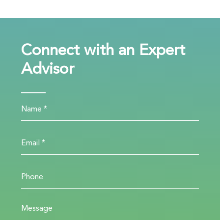
Connect with an Expert
Advisor