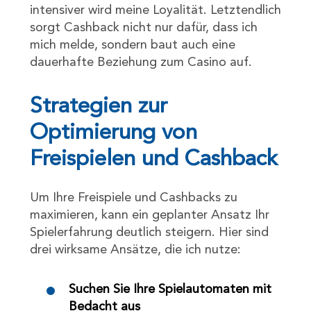
intensiver wird meine Loyalität. Letztendlich
sorgt Cashback nicht nur dafür, dass ich
mich melde, sondern baut auch eine
dauerhafte Beziehung zum Casino auf.
Strategien zur
Optimierung von
Freispielen und Cashback
Um Ihre Freispiele und Cashbacks zu
maximieren, kann ein geplanter Ansatz Ihr
Spielerfahrung deutlich steigern. Hier sind
drei wirksame Ansätze, die ich nutze:
Suchen Sie Ihre Spielautomaten mit
Bedacht aus