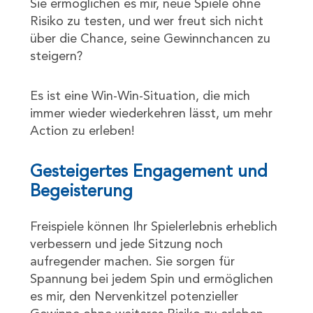
Sie ermöglichen es mir, neue Spiele ohne
Risiko zu testen, und wer freut sich nicht
über die Chance, seine Gewinnchancen zu
steigern?
Es ist eine Win-Win-Situation, die mich
immer wieder wiederkehren lässt, um mehr
Action zu erleben!
Gesteigertes Engagement und
Begeisterung
Freispiele können Ihr Spielerlebnis erheblich
verbessern und jede Sitzung noch
aufregender machen. Sie sorgen für
Spannung bei jedem Spin und ermöglichen
es mir, den Nervenkitzel potenzieller