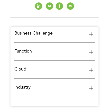
Business Challenge
Function
Cloud
Industry