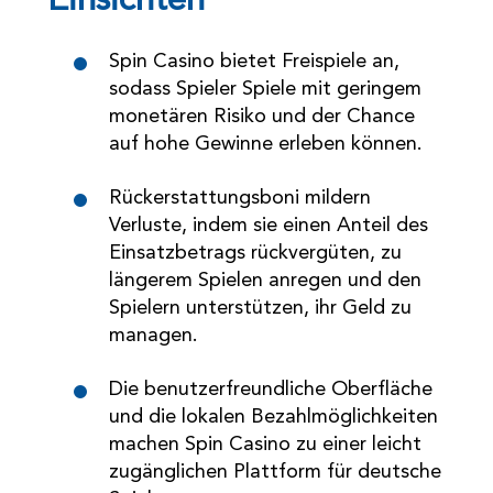
Einsichten
Spin Casino bietet Freispiele an,
sodass Spieler Spiele mit geringem
monetären Risiko und der Chance
auf hohe Gewinne erleben können.
Rückerstattungsboni mildern
Verluste, indem sie einen Anteil des
Einsatzbetrags rückvergüten, zu
längerem Spielen anregen und den
Spielern unterstützen, ihr Geld zu
managen.
Die benutzerfreundliche Oberfläche
und die lokalen Bezahlmöglichkeiten
machen Spin Casino zu einer leicht
zugänglichen Plattform für deutsche