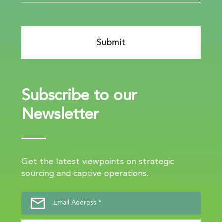
Subscribe to our
Newsletter
Get the latest viewpoints on strategic
sourcing and captive operations.