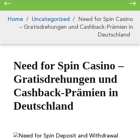
Home
/
Uncategorized
/
Need for Spin Casino
– Gratisdrehungen und Cashback-Prämien in
Deutschland
Need for Spin Casino –
Gratisdrehungen und
Cashback-Prämien in
Deutschland