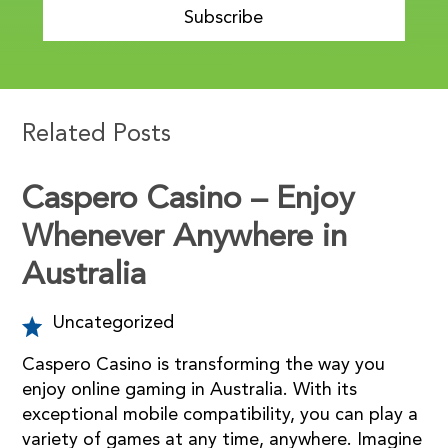
Subscribe
Related Posts
Caspero Casino – Enjoy
Whenever Anywhere in
Australia
Uncategorized
Caspero Casino is transforming the way you
enjoy online gaming in Australia. With its
exceptional mobile compatibility, you can play a
variety of games at any time, anywhere. Imagine