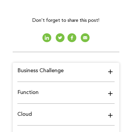
Don't forget to share this post!
Business Challenge
Function
Cloud