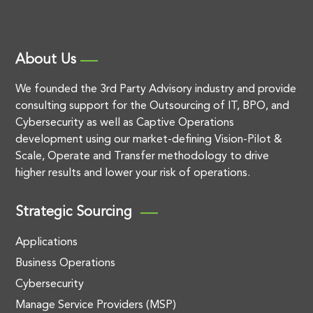
About Us
We founded the 3rd Party Advisory industry and provide
consulting support for the Outsourcing of IT, BPO, and
Cybersecurity as well as Captive Operations
development using our market-defining Vision-Pilot &
Scale, Operate and Transfer methodology to drive
higher results and lower your risk of operations.
Strategic Sourcing
Applications
Business Operations
Cybersecurity
Manage Service Providers (MSP)