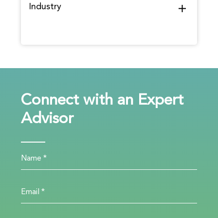
Industry
Connect with an Expert
Advisor