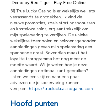
Bij True Lucky Casino is er wekelijks wel iets
verrassends te ontdekken. Ik vind de
nieuwe promoties, zoals stortingsbonussen
en kosteloze spins, erg aantrekkelijk om
mijn spelervaring te verrijken. De unieke
wekelijkse toernooien en seizoensgebonden
aanbiedingen geven mijn spelervaring een
spannende draai. Bovendien maakt het
loyaliteitsprogramma het nog meer de
moeite waard. Wil je weten hoe je deze
aanbiedingen optimaal kunt gebruiken?
Laten we eens kijken naar een paar
adviezen die je spelervaring kunnen
verrijken.
https://trueluckcasinogame.com
Hoofd punten