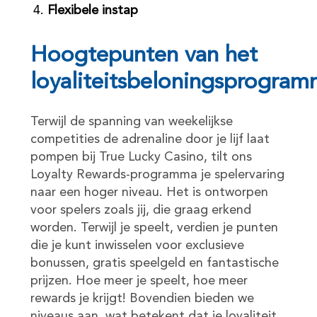
Flexibele instap
Hoogtepunten van het
loyaliteitsbeloningsprogra
Terwijl de spanning van weekelijkse
competities de adrenaline door je lijf laat
pompen bij True Lucky Casino, tilt ons
Loyalty Rewards-programma je spelervaring
naar een hoger niveau. Het is ontworpen
voor spelers zoals jij, die graag erkend
worden. Terwijl je speelt, verdien je punten
die je kunt inwisselen voor exclusieve
bonussen, gratis speelgeld en fantastische
prijzen. Hoe meer je speelt, hoe meer
rewards je krijgt! Bovendien bieden we
niveaus aan, wat betekent dat je loyaliteit