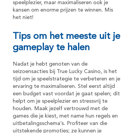
speelplezier, maar maximaliseren ook je
kansen om enorme prijzen te winnen. Mis
het niet!
Tips om het meeste uit je
gameplay te halen
Nadat je hebt genoten van de
seizoensacties bij True Lucky Casino, is het
tijd om je speelstrategie te verbeteren en je
ervaring te maximaliseren. Stel eerst altijd
een budget vast voordat je gaat spelen; dit
helpt om je speelplezier en stressvrij te
houden. Maak jezelf vertrouwd met de
games die je kiest, met name hun regels en
uitbetalingsschema’s. Profiteer van die
uitstekende promoties; ze kunnen je