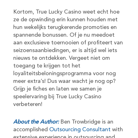
Kortom, True Lucky Casino weet echt hoe
ze de opwinding erin kunnen houden met
hun wekelijks terugkerende promoties en
spannende bonussen. Of je nu meedoet
aan exclusieve toernooien of profiteert van
seizoensaanbiedingen, er is altijd wel iets
nieuws te ontdekken. Vergeet niet om
toegang te krijgen tot het
loyaliteitsbeloningsprogramma voor nog
meer extra’s! Dus waar wacht je nog op?
Grijp je fiches en laten we samen je
speelervaring bij True Lucky Casino
verbeteren!
About the Author:
Ben Trowbridge is an
accomplished
Outsourcing Consultant
with
extensive experience in outsourcing and