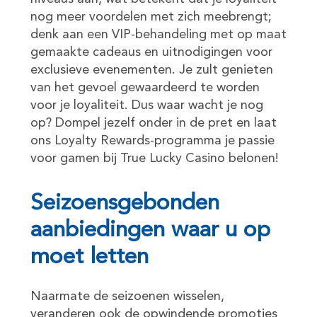
nog meer voordelen met zich meebrengt;
denk aan een VIP-behandeling met op maat
gemaakte cadeaus en uitnodigingen voor
exclusieve evenementen. Je zult genieten
van het gevoel gewaardeerd te worden
voor je loyaliteit. Dus waar wacht je nog
op? Dompel jezelf onder in de pret en laat
ons Loyalty Rewards-programma je passie
voor gamen bij True Lucky Casino belonen!
Seizoensgebonden
aanbiedingen waar u op
moet letten
Naarmate de seizoenen wisselen,
veranderen ook de opwindende promoties