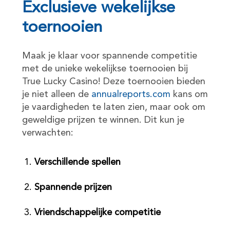
Exclusieve wekelijkse
toernooien
Maak je klaar voor spannende competitie
met de unieke wekelijkse toernooien bij
True Lucky Casino! Deze toernooien bieden
je niet alleen de
annualreports.com
kans om
je vaardigheden te laten zien, maar ook om
geweldige prijzen te winnen. Dit kun je
verwachten:
Verschillende spellen
Spannende prijzen
Vriendschappelijke competitie