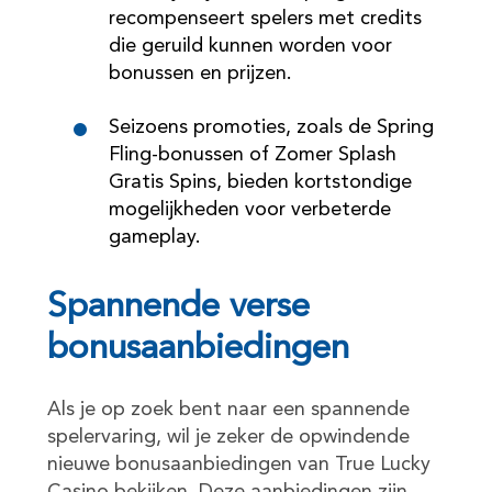
recompenseert spelers met credits
die geruild kunnen worden voor
bonussen en prijzen.
Seizoens promoties, zoals de Spring
Fling-bonussen of Zomer Splash
Gratis Spins, bieden kortstondige
mogelijkheden voor verbeterde
gameplay.
Spannende verse
bonusaanbiedingen
Als je op zoek bent naar een spannende
spelervaring, wil je zeker de opwindende
nieuwe bonusaanbiedingen van True Lucky