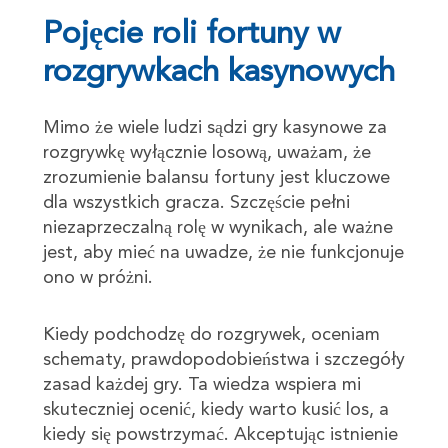
Pojęcie roli fortuny w
rozgrywkach kasynowych
Mimo że wiele ludzi sądzi gry kasynowe za
rozgrywkę wyłącznie losową, uważam, że
zrozumienie balansu fortuny jest kluczowe
dla wszystkich gracza. Szczęście pełni
niezaprzeczalną rolę w wynikach, ale ważne
jest, aby mieć na uwadze, że nie funkcjonuje
ono w próżni.
Kiedy podchodzę do rozgrywek, oceniam
schematy, prawdopodobieństwa i szczegóły
zasad każdej gry. Ta wiedza wspiera mi
skuteczniej ocenić, kiedy warto kusić los, a
kiedy się powstrzymać. Akceptując istnienie