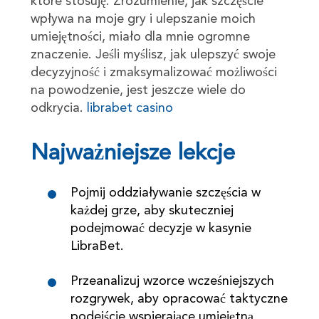
które stosuję. Zrozumienie, jak szczęście
wpływa na moje gry i ulepszanie moich
umiejętności, miało dla mnie ogromne
znaczenie. Jeśli myślisz, jak ulepszyć swoje
decyzyjność i zmaksymalizować możliwości
na powodzenie, jest jeszcze wiele do
odkrycia.
librabet casino
Najważniejsze lekcje
Pojmij oddziaływanie szczęścia w
każdej grze, aby skuteczniej
podejmować decyzje w kasynie
LibraBet.
Przeanalizuj wzorce wcześniejszych
rozgrywek, aby opracować taktyczne
podejście wspierające umiejętną