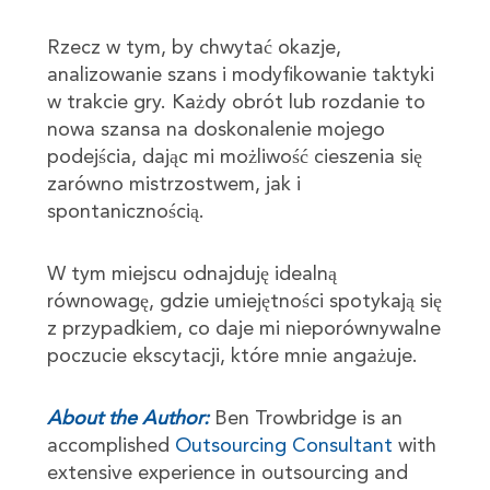
Rzecz w tym, by chwytać okazje,
analizowanie szans i modyfikowanie taktyki
w trakcie gry. Każdy obrót lub rozdanie to
nowa szansa na doskonalenie mojego
podejścia, dając mi możliwość cieszenia się
zarówno mistrzostwem, jak i
spontanicznością.
W tym miejscu odnajduję idealną
równowagę, gdzie umiejętności spotykają się
z przypadkiem, co daje mi nieporównywalne
poczucie ekscytacji, które mnie angażuje.
About the Author:
Ben Trowbridge is an
accomplished
Outsourcing Consultant
with
extensive experience in outsourcing and