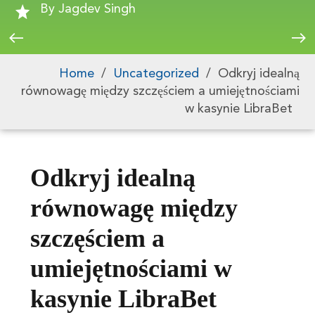
By Jagdev Singh
Home
/
Uncategorized
/
Odkryj idealną
równowagę między szczęściem a umiejętnościami
w kasynie LibraBet
Odkryj idealną
równowagę między
szczęściem a
umiejętnościami w
kasynie LibraBet