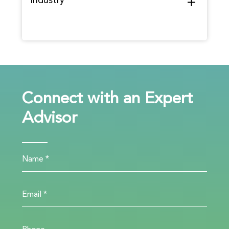
Industry
Connect with an Expert
Advisor