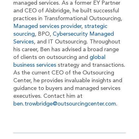
managed services. As a former EY Partner
and CEO of Alsbridge, he built successful
practices in Transformational Outsourcing,
Managed services provider
,
strategic
sourcing
, BPO,
Cybersecurity Managed
Services
, and IT Outsourcing. Throughout
his career, Ben has advised a broad range
of clients on outsourcing and
global
business services
strategy and transactions.
As the current CEO of the Outsourcing
Center, he provides invaluable insights and
guidance to buyers and managed services
executives. Contact him at
ben.trowbridge@outsourcingcenter.com
.