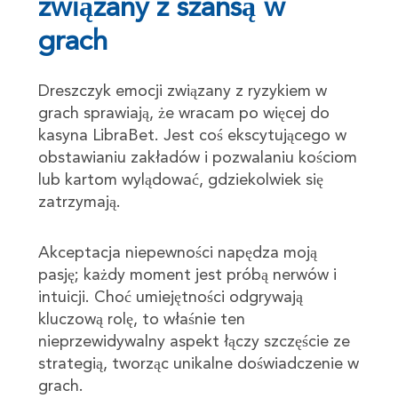
związany z szansą w
grach
Dreszczyk emocji związany z ryzykiem w
grach sprawiają, że wracam po więcej do
kasyna LibraBet. Jest coś ekscytującego w
obstawianiu zakładów i pozwalaniu kościom
lub kartom wylądować, gdziekolwiek się
zatrzymają.
Akceptacja niepewności napędza moją
pasję; każdy moment jest próbą nerwów i
intuicji. Choć umiejętności odgrywają
kluczową rolę, to właśnie ten
nieprzewidywalny aspekt łączy szczęście ze
strategią, tworząc unikalne doświadczenie w
grach.