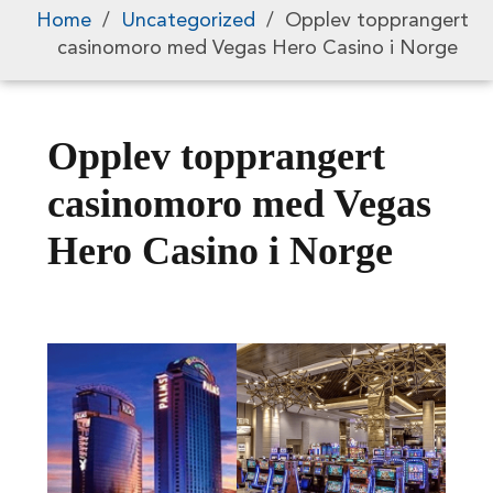
Home
/
Uncategorized
/
Opplev topprangert
casinomoro med Vegas Hero Casino i Norge
Opplev topprangert
casinomoro med Vegas
Hero Casino i Norge