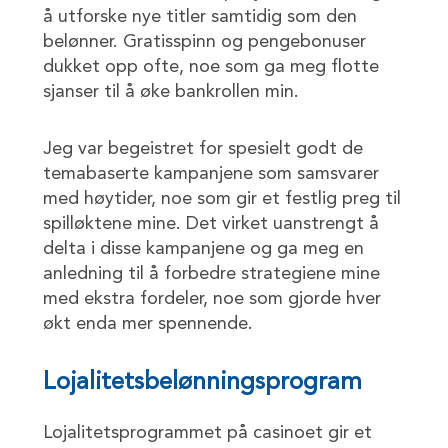
å utforske nye titler samtidig som den
belønner. Gratisspinn og pengebonuser
dukket opp ofte, noe som ga meg flotte
sjanser til å øke bankrollen min.
Jeg var begeistret for spesielt godt de
temabaserte kampanjene som samsvarer
med høytider, noe som gir et festlig preg til
spilløktene mine. Det virket uanstrengt å
delta i disse kampanjene og ga meg en
anledning til å forbedre strategiene mine
med ekstra fordeler, noe som gjorde hver
økt enda mer spennende.
Lojalitetsbelønningsprogram
Lojalitetsprogrammet på casinoet gir et