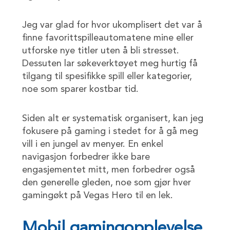
Jeg var glad for hvor ukomplisert det var å
finne favorittspilleautomatene mine eller
utforske nye titler uten å bli stresset.
Dessuten lar søkeverktøyet meg hurtig få
tilgang til spesifikke spill eller kategorier,
noe som sparer kostbar tid.
Siden alt er systematisk organisert, kan jeg
fokusere på gaming i stedet for å gå meg
vill i en jungel av menyer. En enkel
navigasjon forbedrer ikke bare
engasjementet mitt, men forbedrer også
den generelle gleden, noe som gjør hver
gamingøkt på Vegas Hero til en lek.
Mobil gamingopplevelse