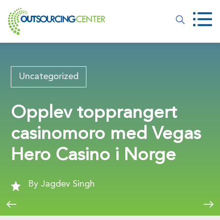
Uncategorized
Opplev topprangert
casinomoro med Vegas
Hero Casino i Norge
By Jagdev Singh