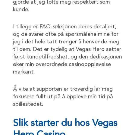
gjorde at jeg følte meg respektert som
kunde.
I tillegg er FAQ-seksjonen deres detaljert,
og de svarer ofte på spørsmålene mine før
jeg i det hele tatt trenger å henvende meg
til dem. Det er tydelig at Vegas Hero setter
først kundetilfredshet, og den dedikasjonen
øker min overordnede casinoopplevelse
markant.
Å vite at supporten er troverdig lar meg
fokusere fullt ut på å oppleve min tid på
spillestedet.
Slik starter du hos Vegas