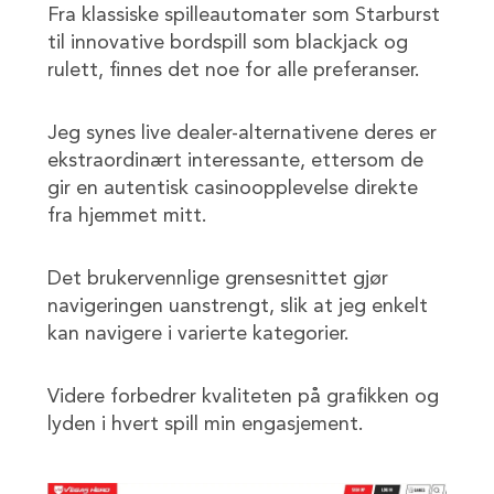
Fra klassiske spilleautomater som Starburst
til innovative bordspill som blackjack og
rulett, finnes det noe for alle preferanser.
Jeg synes live dealer-alternativene deres er
ekstraordinært interessante, ettersom de
gir en autentisk casinoopplevelse direkte
fra hjemmet mitt.
Det brukervennlige grensesnittet gjør
navigeringen uanstrengt, slik at jeg enkelt
kan navigere i varierte kategorier.
Videre forbedrer kvaliteten på grafikken og
lyden i hvert spill min engasjement.