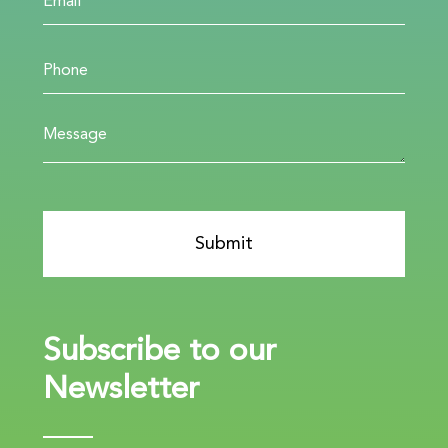
Subscribe to our
Newsletter