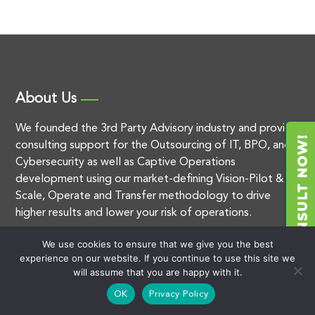
About Us
We founded the 3rd Party Advisory industry and provide
consulting support for the Outsourcing of IT, BPO, and
Cybersecurity as well as Captive Operations
development using our market-defining Vision-Pilot &
Scale, Operate and Transfer methodology to drive
higher results and lower your risk of operations.
We use cookies to ensure that we give you the best
Strategic Sourcing
experience on our website. If you continue to use this site we
will assume that you are happy with it.
Applications
OK
Privacy Policy
Business Operations