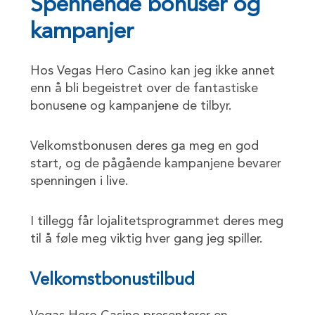
Spennende bonuser og
kampanjer
Hos Vegas Hero Casino kan jeg ikke annet
enn å bli begeistret over de fantastiske
bonusene og kampanjene de tilbyr.
Velkomstbonusen deres ga meg en god
start, og de pågående kampanjene bevarer
spenningen i live.
I tillegg får lojalitetsprogrammet deres meg
til å føle meg viktig hver gang jeg spiller.
Velkomstbonustilbud