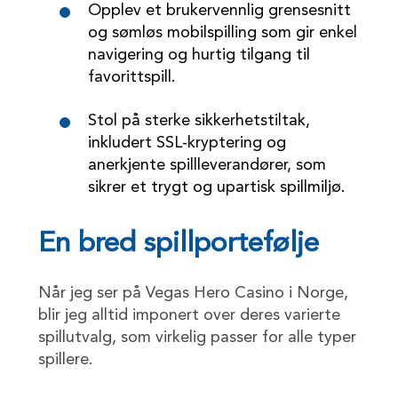
Opplev et brukervennlig grensesnitt
og sømløs mobilspilling som gir enkel
navigering og hurtig tilgang til
favorittspill.
Stol på sterke sikkerhetstiltak,
inkludert SSL-kryptering og
anerkjente spillleverandører, som
sikrer et trygt og upartisk spillmiljø.
En bred spillportefølje
Når jeg ser på Vegas Hero Casino i Norge,
blir jeg alltid imponert over deres varierte
spillutvalg, som virkelig passer for alle typer
spillere.