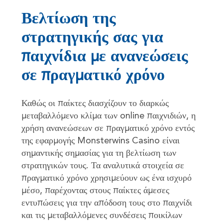
Βελτίωση της
στρατηγικής σας για
παιχνίδια με ανανεώσεις
σε πραγματικό χρόνο
Καθώς οι παίκτες διασχίζουν το διαρκώς
μεταβαλλόμενο κλίμα των online παιχνιδιών, η
χρήση ανανεώσεων σε πραγματικό χρόνο εντός
της εφαρμογής Monsterwins Casino είναι
σημαντικής σημασίας για τη βελτίωση των
στρατηγικών τους. Τα αναλυτικά στοιχεία σε
πραγματικό χρόνο χρησιμεύουν ως ένα ισχυρό
μέσο, παρέχοντας στους παίκτες άμεσες
εντυπώσεις για την απόδοση τους στο παιχνίδι
και τις μεταβαλλόμενες συνδέσεις ποικίλων