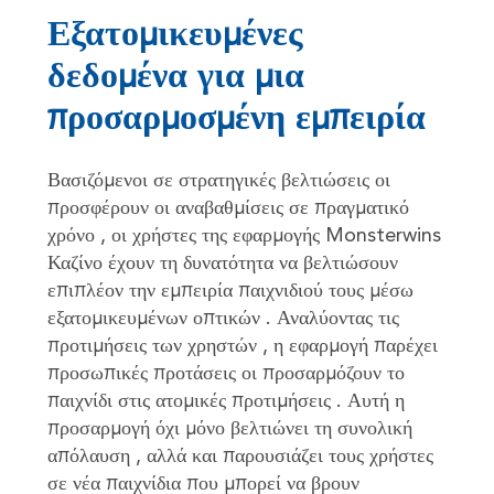
Εξατομικευμένες
δεδομένα για μια
προσαρμοσμένη εμπειρία
Βασιζόμενοι σε στρατηγικές βελτιώσεις οι
προσφέρουν οι αναβαθμίσεις σε πραγματικό
χρόνο , οι χρήστες της εφαρμογής Monsterwins
Καζίνο έχουν τη δυνατότητα να βελτιώσουν
επιπλέον την εμπειρία παιχνιδιού τους μέσω
εξατομικευμένων οπτικών . Αναλύοντας τις
προτιμήσεις των χρηστών , η εφαρμογή παρέχει
προσωπικές προτάσεις οι προσαρμόζουν το
παιχνίδι στις ατομικές προτιμήσεις . Αυτή η
προσαρμογή όχι μόνο βελτιώνει τη συνολική
απόλαυση , αλλά και παρουσιάζει τους χρήστες
σε νέα παιχνίδια που μπορεί να βρουν