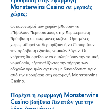
πρόσβαση στην εφαρμογή
Monsterwins Casino σε μερικές
χώρες;
Οι κανονισμοί των χωρών μπορούν να
επιβάλουν περιορισμούς στην περιφερειακή
πρόσβαση σε εφαρμογές καζίνο. Ορισμένες
χώρες μπορεί να περιορίζουν ή να περιορίζουν
την πρόσβαση εξαιτίας νομικών λόγων. Οι
χρήστες θα οφείλουν να επαληθεύουν την τοπική
νομοθεσία, εξασφαλίζοντας την τήρηση των
οδηγιών γραμμών σχετικά με δικαιοδοσίας πριν
από την πρόσβαση στη εφαρμογή Monsterwins
Casino.
Παρέχει η εφαρμογή Monsterwins
Casino βοήθεια πελατών για την