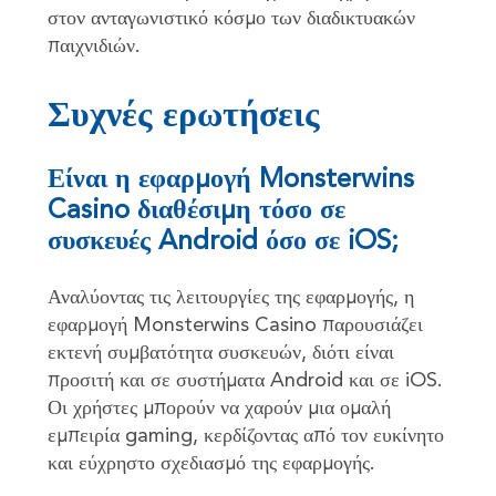
στον ανταγωνιστικό κόσμο των διαδικτυακών
παιχνιδιών.
Συχνές ερωτήσεις
Είναι η εφαρμογή Monsterwins
Casino διαθέσιμη τόσο σε
συσκευές Android όσο σε iOS;
Αναλύοντας τις λειτουργίες της εφαρμογής, η
εφαρμογή Monsterwins Casino παρουσιάζει
εκτενή συμβατότητα συσκευών, διότι είναι
προσιτή και σε συστήματα Android και σε iOS.
Οι χρήστες μπορούν να χαρούν μια ομαλή
εμπειρία gaming, κερδίζοντας από τον ευκίνητο
και εύχρηστο σχεδιασμό της εφαρμογής.