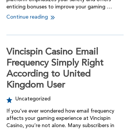
enticing bonuses to improve your gaming …
Continue reading
Vincispin Casino Email
Frequency Simply Right
According to United
Kingdom User
Uncategorized
If you’ve ever wondered how email frequency
affects your gaming experience at Vincispin
Casino, you’re not alone. Many subscribers in