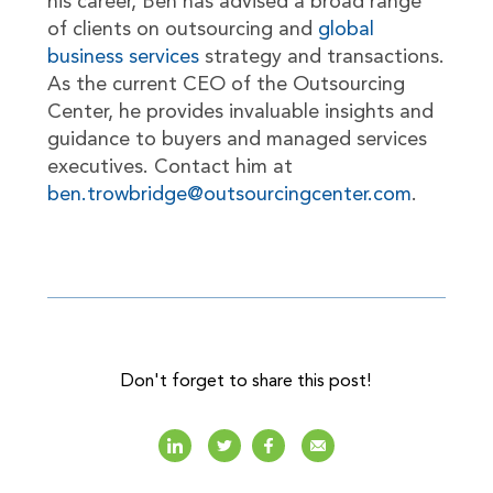
his career, Ben has advised a broad range
of clients on outsourcing and
global
business services
strategy and transactions.
As the current CEO of the Outsourcing
Center, he provides invaluable insights and
guidance to buyers and managed services
executives. Contact him at
ben.trowbridge@outsourcingcenter.com
.
Don't forget to share this post!