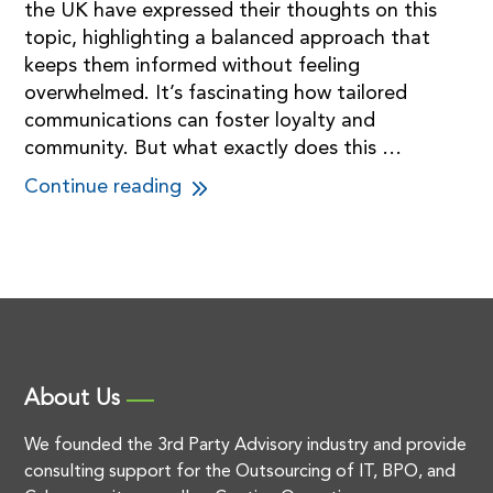
the UK have expressed their thoughts on this
topic, highlighting a balanced approach that
keeps them informed without feeling
overwhelmed. It’s fascinating how tailored
communications can foster loyalty and
community. But what exactly does this …
Continue reading
About Us
We founded the 3rd Party Advisory industry and provide
consulting support for the Outsourcing of IT, BPO, and