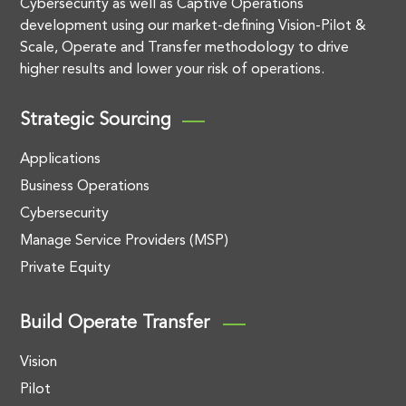
Cybersecurity as well as Captive Operations
development using our market-defining Vision-Pilot &
Scale, Operate and Transfer methodology to drive
higher results and lower your risk of operations.
Strategic Sourcing
Applications
Business Operations
Cybersecurity
Manage Service Providers (MSP)
Private Equity
Build Operate Transfer
Vision
Pilot