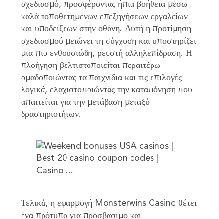
σχεδιασμό, προσφέροντας ήπια βοήθεια μέσω
καλά τοποθετημένων επεξηγήσεων εργαλείων
και υποδείξεων στην οθόνη. Αυτή η προτίμηση
σχεδιασμού μειώνει τη σύγχυση και υποστηρίζει
μια πιο ενθουσιώδη, ρευστή αλληλεπίδραση. Η
πλοήγηση βελτιστοποιείται περαιτέρω
ομαδοποιώντας τα παιχνίδια και τις επιλογές
λογικά, ελαχιστοποιώντας την καταπόνηση που
απαιτείται για την μετάβαση μεταξύ
δραστηριοτήτων.
Τελικά, η εφαρμογή Monsterwins Casino θέτει
ένα πρότυπο για προσβάσιμο και