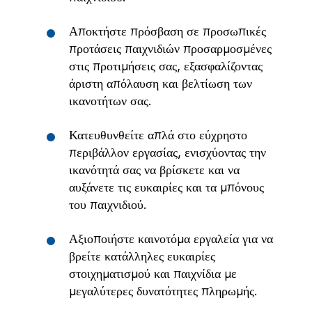
Αποκτήστε πρόσβαση σε προσωπικές
προτάσεις παιχνιδιών προσαρμοσμένες
στις προτιμήσεις σας, εξασφαλίζοντας
άριστη απόλαυση και βελτίωση των
ικανοτήτων σας.
Κατευθυνθείτε απλά στο εύχρηστο
περιβάλλον εργασίας, ενισχύοντας την
ικανότητά σας να βρίσκετε και να
αυξάνετε τις ευκαιρίες και τα μπόνους
του παιχνιδιού.
Αξιοποιήστε καινοτόμα εργαλεία για να
βρείτε κατάλληλες ευκαιρίες
στοιχηματισμού και παιχνίδια με
μεγαλύτερες δυνατότητες πληρωμής.