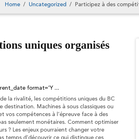
Home
/
Uncategorized
/
Participez à des compét
tions uniques organisés
r de la rivalité, les compétitions uniques du BC
e destination. Machines à sous classiques ou
et vos compétences à l’épreuve face à des
nt pas seulement monétaires. Comment optimiser
urs ? Les enjeux pourraient changer votre
as temps d’découvrir ce qui distingue ces