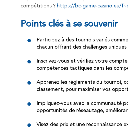
compétitions ?
https://bc-game-casino.eu/fr-
Points clés à se souvenir
Participez à des tournois variés comme 
chacun offrant des challenges uniques
Inscrivez-vous et vérifiez votre compt
compétences tactiques dans les comp
Apprenez les règlements du tournoi, co
classement, pour maximiser vos opport
Impliquez-vous avec la communauté pou
opportunités de réseautage, amélioran
Visez des prix et une reconnaissance e