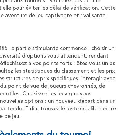
omplet aux tournois. N’oubliez pas qu’une
ielle pour éviter les délai de vérification. Cette
 aventure de jeu captivante et rivalisante.
fié, la partie stimulante commence : choisir un
diversité d’options vous attendent, rendant
Réfléchissez à vos points forts : êtes-vous un as
ltez les statistiques du classement et les prix
s structures de prix spécifiques. Interagir avec
du point de vue de joueurs chevronnés, de
er utiles. Choisissez les jeux que vous
 nouvelles options : un nouveau départ dans un
nattendu. Enfin, trouvez le juste équilibre entre
e de jeu.