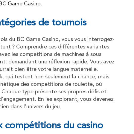
u BC Game Casino.
atégories de tournois
nois du BC Game Casino, vous vous interrogez-
stent ? Comprendre ces différentes variantes
 avez les compétitions de machines à sous
ent, demandant une réflexion rapide. Vous avez
urrait bien être votre langue maternelle.
ck, qui testent non seulement la chance, mais
 frénétique des compétitions de roulette, où
. Chaque type présente ses propres défis et
s d’engagement. En les explorant, vous devenez
ien dans l’univers du jeu.
 compétitions du casino