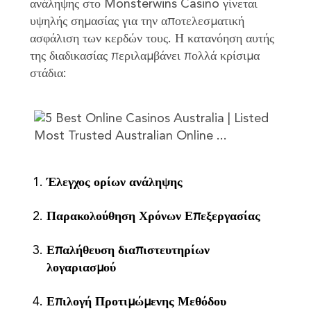
ανάληψης στο Monsterwins Casino γίνεται
υψηλής σημασίας για την αποτελεσματική
ασφάλιση των κερδών τους. Η κατανόηση αυτής
της διαδικασίας περιλαμβάνει πολλά κρίσιμα
στάδια:
Έλεγχος ορίων ανάληψης
Παρακολούθηση Χρόνων Επεξεργασίας
Επαλήθευση διαπιστευτηρίων
λογαριασμού
Επιλογή Προτιμώμενης Μεθόδου