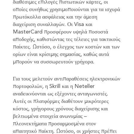
διαθέσιμες επιλογές πιστωτικών κάρτες, οι
οποίες συνήθως χρησιμοποιούνται για τα ισχυρά
πρωτόκολλα ασφάλειας και την άμεση
διαχείριση συναλλαγών. Οι Visa και
MasterCard προσφέρουν υψηλά ποσοστά
αποδοχής, καθιστώντας τες τέλειες για τακτικούς
παίκτες. Ωστόσο, ο έλεγχος των κοστών και των
ορίων είναι κρίσιμης σημασίας, καθώς αυτά
μπορούν να συσσωρευτούν γρήγορα.
Για τους μελετούν αντιπαραθέσεις ηλεκτρονικών
πορτοφολιών, η Skrill και η Neteller
αναδεικνύονται ως εξέχοντες ανταγωνιστές.
Αυτές οι πλατφόρμες διαθέτουν μικρότερες
κόστος, γρήγορους χρόνους διαχείρισης και
βελτιωμένα στοιχεία ανωνυμίας –
πλεονεκτήματα προσαρμοσμένα στον
απαιτητικό παίκτη. Ωστόσο, οι χρήστες πρέπει