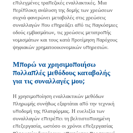
επιλεγμένες τραπεζικές εναλλακτικές. Μια
περίπλοκη ανάλυση της δομής των χρεώσεων
συχνά φανερώνει μεταβολές στις χρεώσεις
συναλλαγών που επηρεάζει από τις παγκόσμιες
οδούς εμβασμάτων, τις χρεώσεις μετατροπής
νομισμάτων και τους κατά προτίμηση παρόχους
ψηφιακών χρηματοοικονομικών υπηρεσιών.
Μπορώ να χρησιμοποιήσω
πολλαπλές μεθόδους καταβολής
για τις συναλλαγές μου;
Η χρησιμοποίηση εναλλακτικών μεθόδων
πληρωμής συνήθως εξαρτάται από την τεχνική
υποδομή της πλατφόρμας. Η ευελιξία των
συναλλαγών επιτρέπει τη βελτιστοποιημένη
επεξεργασία, ωστόσο οι χρόνοι επεξεργασίας