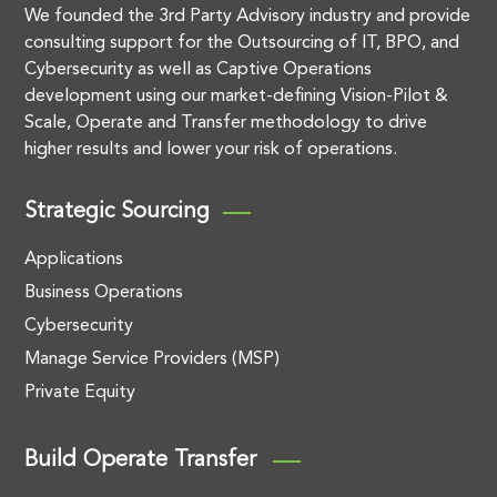
We founded the 3rd Party Advisory industry and provide
consulting support for the Outsourcing of IT, BPO, and
Cybersecurity as well as Captive Operations
development using our market-defining Vision-Pilot &
Scale, Operate and Transfer methodology to drive
higher results and lower your risk of operations.
Strategic Sourcing
Applications
Business Operations
Cybersecurity
Manage Service Providers (MSP)
Private Equity
Build Operate Transfer