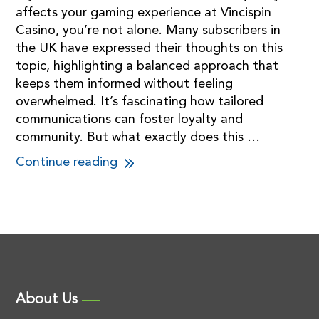
affects your gaming experience at Vincispin
Casino, you’re not alone. Many subscribers in
the UK have expressed their thoughts on this
topic, highlighting a balanced approach that
keeps them informed without feeling
overwhelmed. It’s fascinating how tailored
communications can foster loyalty and
community. But what exactly does this …
Continue reading
About Us