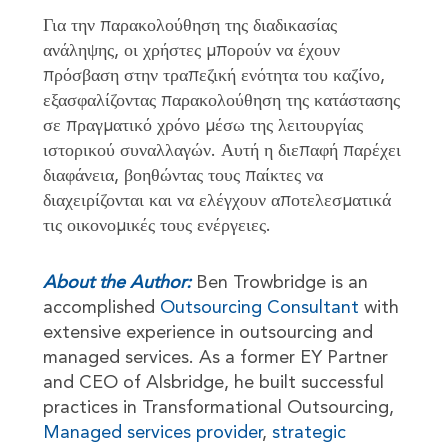
Για την παρακολούθηση της διαδικασίας
ανάληψης, οι χρήστες μπορούν να έχουν
πρόσβαση στην τραπεζική ενότητα του καζίνο,
εξασφαλίζοντας παρακολούθηση της κατάστασης
σε πραγματικό χρόνο μέσω της λειτουργίας
ιστορικού συναλλαγών. Αυτή η διεπαφή παρέχει
διαφάνεια, βοηθώντας τους παίκτες να
διαχειρίζονται και να ελέγχουν αποτελεσματικά
τις οικονομικές τους ενέργειες.
About the Author:
Ben Trowbridge is an
accomplished
Outsourcing Consultant
with
extensive experience in outsourcing and
managed services. As a former EY Partner
and CEO of Alsbridge, he built successful
practices in Transformational Outsourcing,
Managed services provider
,
strategic