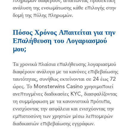
πληρωμών διαφέρουν, απαιτώντας προσεκτική
ανάλυση της ενσωμάτωσης κάθε επιλογής στην
δομή της πύλης πληρωμών.
Πόσος Χρόνος Απαιτείται για την
Επαλήθευση του Λογαριασμού
μου;
Τα χρονικά πλαίσια επαλήθευσης λογαριασμού
διαφέρουν ανάλογα με τα κανόνες επιβεβαίωσης
ταυτότητας, συνήθως εκτείνονται σε 24 έως 72
ώρες. Το Monsterwins Casino χρησιμοποιεί
ανεπτυγμένες διαδικασίες KYC, διασφαλίζοντας
τη συμμόρφωση με τα κανονιστικά πρότυπα,
ενισχύοντας την ασφάλεια και ενισχύοντας την
εμπιστοσύνη των χρηστών μέσω λεπτομερών
διαδικασιών επιβεβαίωσης εγγράφων.