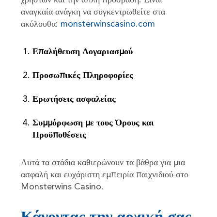
χρηστών και την απλή πρόσβαση. Είναι
αναγκαία ανάγκη να συγκεντρωθείτε στα
ακόλουθα:
monsterwinscasino.com
Επαλήθευση Λογαριασμού
Προσωπικές Πληροφορίες
Ερωτήσεις ασφαλείας
Συμμόρφωση με τους Όρους και
Προϋποθέσεις
Αυτά τα στάδια καθιερώνουν τα βάθρα για μια
ασφαλή και ευχάριστη εμπειρία παιχνιδιού στο
Monsterwins Casino.