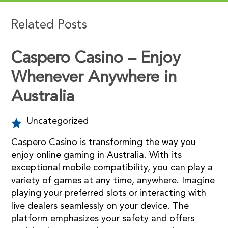
Related Posts
Caspero Casino – Enjoy
Whenever Anywhere in
Australia
Uncategorized
Caspero Casino is transforming the way you
enjoy online gaming in Australia. With its
exceptional mobile compatibility, you can play a
variety of games at any time, anywhere. Imagine
playing your preferred slots or interacting with
live dealers seamlessly on your device. The
platform emphasizes your safety and offers