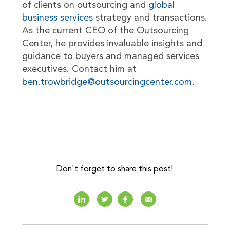
of clients on outsourcing and
global
business services
strategy and transactions.
As the current CEO of the Outsourcing
Center, he provides invaluable insights and
guidance to buyers and managed services
executives. Contact him at
ben.trowbridge@outsourcingcenter.com
.
Don't forget to share this post!