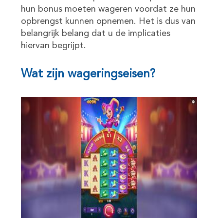
hun bonus moeten wageren voordat ze hun
opbrengst kunnen opnemen. Het is dus van
belangrijk belang dat u de implicaties
hiervan begrijpt.
Wat zijn wageringseisen?