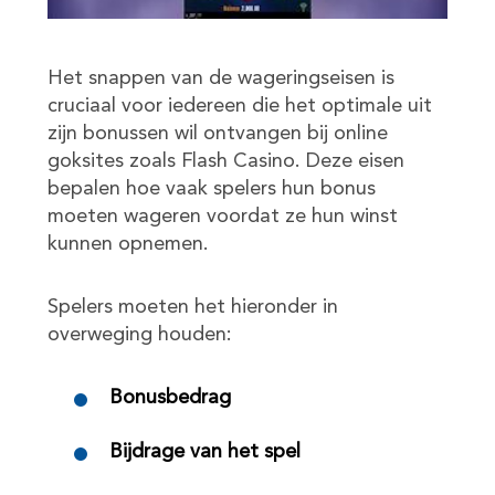
Het snappen van de wageringseisen is
cruciaal voor iedereen die het optimale uit
zijn bonussen wil ontvangen bij online
goksites zoals Flash Casino. Deze eisen
bepalen hoe vaak spelers hun bonus
moeten wageren voordat ze hun winst
kunnen opnemen.
Spelers moeten het hieronder in
overweging houden:
Bonusbedrag
Bijdrage van het spel