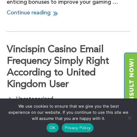
enticing bonuses to improve your gaming …
Continue reading
Vincispin Casino Email
Frequency Simply Right
According to United
Kingdom User
Uncategorized
We use cookies to ensure that we give you the best
If you’ve ever wondered how email frequency
experience on our website. If you continue to use this site we
will assume that you are happy with it.
affects your gaming experience at Vincispin
Casino, you’re not alone. Many subscribers in
OK
Privacy Policy
the UK have expressed their thoughts on this