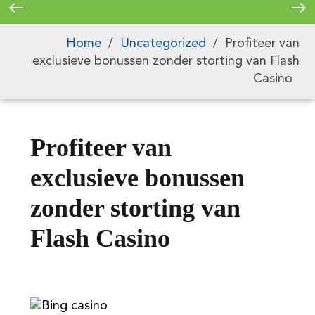
Home
/
Uncategorized
/
Profiteer van
exclusieve bonussen zonder storting van Flash
Casino
Profiteer van
exclusieve bonussen
zonder storting van
Flash Casino