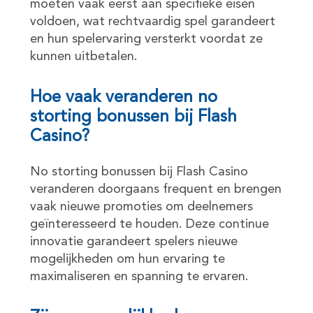
moeten vaak eerst aan specifieke eisen
voldoen, wat rechtvaardig spel garandeert
en hun spelervaring versterkt voordat ze
kunnen uitbetalen.
Hoe vaak veranderen no
storting bonussen bij Flash
Casino?
No storting bonussen bij Flash Casino
veranderen doorgaans frequent en brengen
vaak nieuwe promoties om deelnemers
geïnteresseerd te houden. Deze continue
innovatie garandeert spelers nieuwe
mogelijkheden om hun ervaring te
maximaliseren en spanning te ervaren.