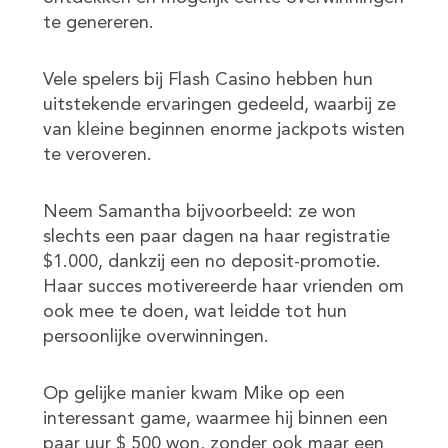
te genereren.
Vele spelers bij Flash Casino hebben hun
uitstekende ervaringen gedeeld, waarbij ze
van kleine beginnen enorme jackpots wisten
te veroveren.
Neem Samantha bijvoorbeeld: ze won
slechts een paar dagen na haar registratie
$1.000, dankzij een no deposit-promotie.
Haar succes motivereerde haar vrienden om
ook mee te doen, wat leidde tot hun
persoonlijke overwinningen.
Op gelijke manier kwam Mike op een
interessant game, waarmee hij binnen een
paar uur $ 500 won, zonder ook maar een