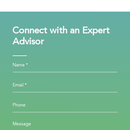
Connect with an Expert
Advisor