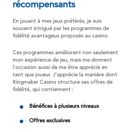
récompensants
En jouant à mes jeux préférés, je suis
souvent intrigué par les programmes de
fidélité avantageux proposés au casino.
Ces programmes améliorent non seulement
mon expérience de jeu, mais me donnent
l’occasion aussi de me être apprécié en
tant que joueur. J’apprécie la manière dont
Kingmaker Casino structure ses offres de
fidélité, qui contiennent :
Bénéfices à plusieurs niveaux
Offres exclusives