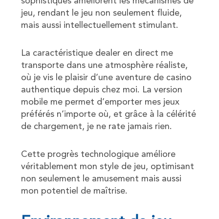
sophistiqués améliorent les mécanismes de
jeu, rendant le jeu non seulement fluide,
mais aussi intellectuellement stimulant.
La caractéristique dealer en direct me
transporte dans une atmosphère réaliste,
où je vis le plaisir d’une aventure de casino
authentique depuis chez moi. La version
mobile me permet d’emporter mes jeux
préférés n’importe où, et grâce à la célérité
de chargement, je ne rate jamais rien.
Cette progrès technologique améliore
véritablement mon style de jeu, optimisant
non seulement le amusement mais aussi
mon potentiel de maîtrise.