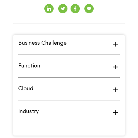
Business Challenge
Function
Cloud
Industry