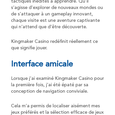
tactiques inédites à apprendre. Qu’il
s’agisse d’explorer de nouveaux mondes ou
de s’attaquer à un gameplay innovant,
chaque visite est une aventure captivante
qui n’attend que d’être découverte.
Kingmaker Casino redéfinit réellement ce
que signifie jouer.
Interface amicale
Lorsque j’ai examiné Kingmaker Casino pour
la première fois, j’ai été épaté par sa
conception de navigation conviviale.
Cela m’a permis de localiser aisément mes
jeux préférés et la sélection efficace de jeux