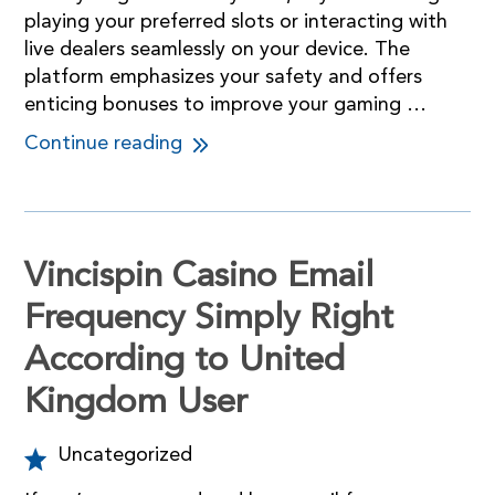
playing your preferred slots or interacting with
live dealers seamlessly on your device. The
platform emphasizes your safety and offers
enticing bonuses to improve your gaming …
Continue reading
Vincispin Casino Email
Frequency Simply Right
According to United
Kingdom User
Uncategorized