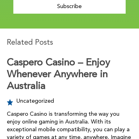
Subscribe
Related Posts
Caspero Casino – Enjoy
Whenever Anywhere in
Australia
Uncategorized
Caspero Casino is transforming the way you
enjoy online gaming in Australia. With its
exceptional mobile compatibility, you can play a
variety of games at any time, anywhere. Imagine