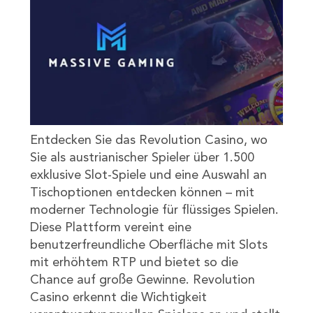
Entdecken Sie das Revolution Casino, wo
Sie als austrianischer Spieler über 1.500
exklusive Slot-Spiele und eine Auswahl an
Tischoptionen entdecken können – mit
moderner Technologie für flüssiges Spielen.
Diese Plattform vereint eine
benutzerfreundliche Oberfläche mit Slots
mit erhöhtem RTP und bietet so die
Chance auf große Gewinne. Revolution
Casino erkennt die Wichtigkeit