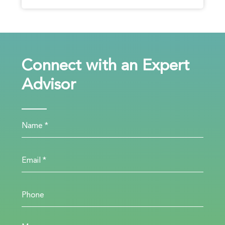
Connect with an Expert
Advisor