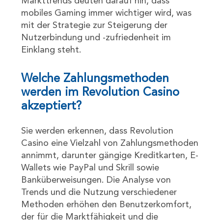
Markttrends deuten darauf hin, dass
mobiles Gaming immer wichtiger wird, was
mit der Strategie zur Steigerung der
Nutzerbindung und -zufriedenheit im
Einklang steht.
Welche Zahlungsmethoden
werden im Revolution Casino
akzeptiert?
Sie werden erkennen, dass Revolution
Casino eine Vielzahl von Zahlungsmethoden
annimmt, darunter gängige Kreditkarten, E-
Wallets wie PayPal und Skrill sowie
Banküberweisungen. Die Analyse von
Trends und die Nutzung verschiedener
Methoden erhöhen den Benutzerkomfort,
der für die Marktfähigkeit und die