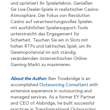
und optimiert Ihr Spielerlebnis. Genießen
Sie Live-Dealer-Spiele in realistischer Casino-
Atmosphäre. Der Fokus von Revolution
Casino auf verantwortungsvolles Spielen
mit ausführlichen Spielersupport-Tools
unterstreicht das Engagement für
Sicherheit. Tauchen Sie ein in Slots mit
hohen RTPs und taktisches Spiel, um Ihr
Gewinnpotenzial im sich ständig
verändernden österreichischen Online-
Gaming-Markt zu maximieren.
About the Author:
Ben Trowbridge is an
accomplished
Outsourcing Consultant
with
extensive experience in outsourcing and
managed services. As a former EY Partner
and CEO of Alsbridge, he built successful
practices in Transformational Outsourcing,