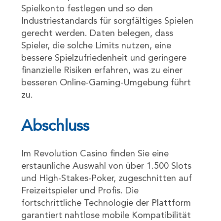
Spielkonto festlegen und so den
Industriestandards für sorgfältiges Spielen
gerecht werden. Daten belegen, dass
Spieler, die solche Limits nutzen, eine
bessere Spielzufriedenheit und geringere
finanzielle Risiken erfahren, was zu einer
besseren Online-Gaming-Umgebung führt
zu.
Abschluss
Im Revolution Casino finden Sie eine
erstaunliche Auswahl von über 1.500 Slots
und High-Stakes-Poker, zugeschnitten auf
Freizeitspieler und Profis. Die
fortschrittliche Technologie der Plattform
garantiert nahtlose mobile Kompatibilität