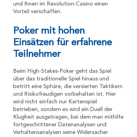
und Ihnen im Revolution-Casino einen
Vorteil verschaffen.
Poker mit hohen
Einsätzen für erfahrene
Teilnehmer
Beim High-Stakes-Poker geht das Spiel
über das traditionelle Spiel hinaus und
betritt eine Sphäre, die versierten Taktikern
und Risikofreudigen vorbehalten ist. Hier
wird nicht einfach nur Kartenspiel
betrieben, sondern es wird ein Duell der
Klugheit ausgetragen, bei dem man mithilfe
fortgeschrittener Datenanalysen und
Verhaltensanalysen seine Widersacher