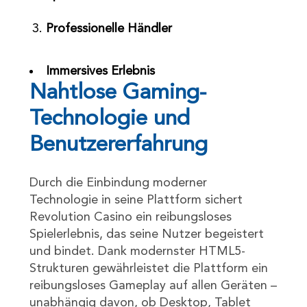
Professionelle Händler
Immersives Erlebnis
Nahtlose Gaming-
Technologie und
Benutzererfahrung
Durch die Einbindung moderner
Technologie in seine Plattform sichert
Revolution Casino ein reibungsloses
Spielerlebnis, das seine Nutzer begeistert
und bindet. Dank modernster HTML5-
Strukturen gewährleistet die Plattform ein
reibungsloses Gameplay auf allen Geräten –
unabhängig davon, ob Desktop, Tablet