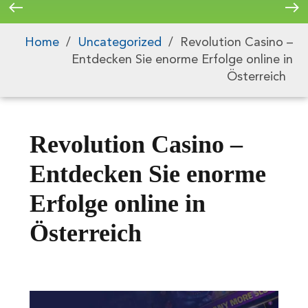
Home
/
Uncategorized
/
Revolution Casino –
Entdecken Sie enorme Erfolge online in
Österreich
Revolution Casino –
Entdecken Sie enorme
Erfolge online in
Österreich