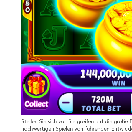
Stellen Sie sich vor, Sie greifen auf die groß
hochwertigen Spielen von führenden Entwickl