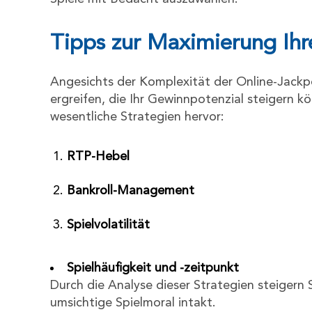
Tipps zur Maximierung Ihr
Angesichts der Komplexität der Online-Jackp
ergreifen, die Ihr Gewinnpotenzial steigern k
wesentliche Strategien hervor:
RTP-Hebel
Bankroll-Management
Spielvolatilität
Spielhäufigkeit und -zeitpunkt
Durch die Analyse dieser Strategien steigern 
umsichtige Spielmoral intakt.