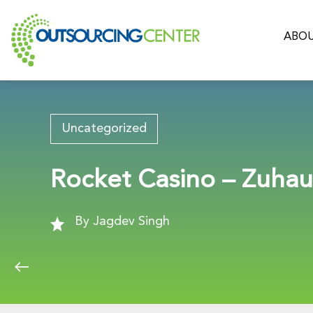
ABOU
Uncategorized
Rocket Casino – Zuhau
By Jagdev Singh