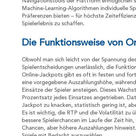
Navigationstools der Plattform ermöglichen s
Machine-Learning-Algorithmen individuelle S
Präferenzen bieten – für höchste Zeiteffizien
Spielerlebnis zu schaffen.
Die Funktionsweise von On
Obwohl man sich leicht von der Spannung des Sp
Spielentscheidungen unerlässlich, die Funkti
Online-Jackpots gibt es oft in festen und fo
eine vorgegebene Auszahlungshöhe, während p
Einsätze der Spieler ansteigen. Dieses Wachst
Prozentsatz jedes Einsatzes angetrieben. Date
Jackpot zu knacken, statistisch gering ist, ab
Es ist wichtig, die RTP und die Volatilität z
bessere Spielerchancen im Laufe der Zeit hin,
Chancen, aber höhere Auszahlungen hinweist. 
Spiele mit Bedacht auszuwählen.