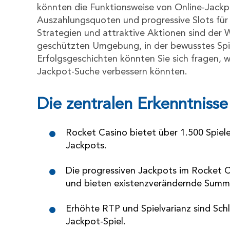
könnten die Funktionsweise von Online-Jackp
Auszahlungsquoten und progressive Slots für 
Strategien und attraktive Aktionen sind der W
geschützten Umgebung, in der bewusstes Spie
Erfolgsgeschichten könnten Sie sich fragen, 
Jackpot-Suche verbessern könnten.
Die zentralen Erkenntnisse
Rocket Casino bietet über 1.500 Spiele 
Jackpots.
Die progressiven Jackpots im Rocket C
und bieten existenzverändernde Summ
Erhöhte RTP und Spielvarianz sind Schl
Jackpot-Spiel.