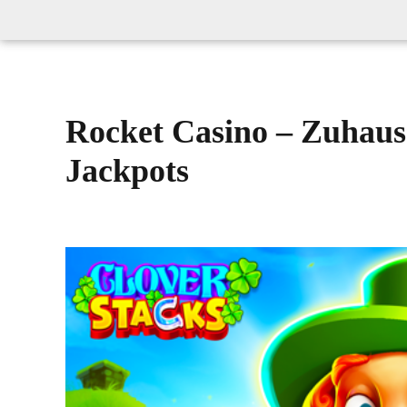
Rocket Casino – Zuhaus
Jackpots