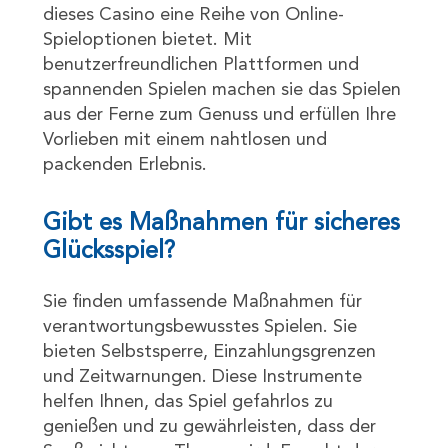
dieses Casino eine Reihe von Online-
Spieloptionen bietet. Mit
benutzerfreundlichen Plattformen und
spannenden Spielen machen sie das Spielen
aus der Ferne zum Genuss und erfüllen Ihre
Vorlieben mit einem nahtlosen und
packenden Erlebnis.
Gibt es Maßnahmen für sicheres
Glücksspiel?
Sie finden umfassende Maßnahmen für
verantwortungsbewusstes Spielen. Sie
bieten Selbstsperre, Einzahlungsgrenzen
und Zeitwarnungen. Diese Instrumente
helfen Ihnen, das Spiel gefahrlos zu
genießen und zu gewährleisten, dass der