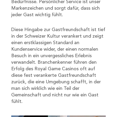
Bedürfnisse. Persönlicher Service ist unser
Markenzeichen und sorgt dafür, dass sich
jeder Gast wichtig fühlt.
Diese Hingabe zur Gastfreundschaft ist tief
in der Schweizer Kultur verankert und zeigt
einen erstklassigen Standard an
Kundenservice wider, der einen normalen
Besuch in ein unvergessliches Erlebnis
verwandelt. Branchenkenner führen den
Erfolg des Royal Game Casinos oft auf
diese fest verankerte Gastfreundschaft
zurück, die eine Umgebung schafft, in der
man sich wirklich wie ein Teil der
Gemeinschaft und nicht nur wie ein Gast
fühlt.