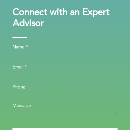
Connect with an Expert
Advisor