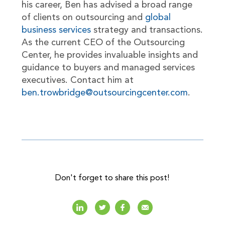
his career, Ben has advised a broad range
of clients on outsourcing and
global
business services
strategy and transactions.
As the current CEO of the Outsourcing
Center, he provides invaluable insights and
guidance to buyers and managed services
executives. Contact him at
ben.trowbridge@outsourcingcenter.com
.
Don't forget to share this post!