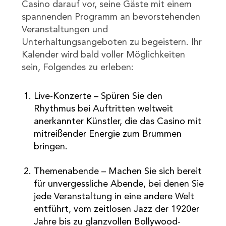
Casino darauf vor, seine Gäste mit einem
spannenden Programm an bevorstehenden
Veranstaltungen und
Unterhaltungsangeboten zu begeistern. Ihr
Kalender wird bald voller Möglichkeiten
sein, Folgendes zu erleben:
Live-Konzerte – Spüren Sie den
Rhythmus bei Auftritten weltweit
anerkannter Künstler, die das Casino mit
mitreißender Energie zum Brummen
bringen.
Themenabende – Machen Sie sich bereit
für unvergessliche Abende, bei denen Sie
jede Veranstaltung in eine andere Welt
entführt, vom zeitlosen Jazz der 1920er
Jahre bis zu glanzvollen Bollywood-