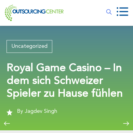
Uncategorized
Royal Game Casino – In
dem sich Schweizer
Spieler zu Hause fühlen
By Jagdev Singh