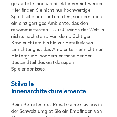
gestaltete Innenarchitektur vereint werden.
Hier finden Sie nicht nur hochwertige
Spieltische und -automaten, sondern auch
ein einzigartiges Ambiente, das den
renommiertesten Luxus-Casinos der Welt in
nichts nachsteht. Von den prächtigen
Kronleuchtern bis hin zur detailreichen
Einrichtung ist das Ambiente hier nicht nur
Hintergrund, sondern entscheidender
Bestandteil des erstklassigen
Spielerlebnisses.
Stilvolle
Innenarchitekturelemente
Beim Betreten des Royal Game Casinos in
der Schweiz umgibt Sie ein Empfinden von