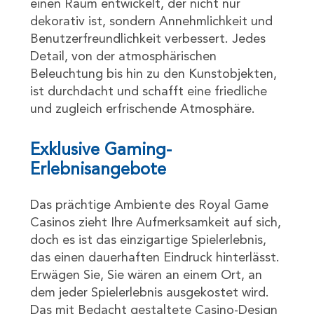
einen Raum entwickelt, der nicht nur
dekorativ ist, sondern Annehmlichkeit und
Benutzerfreundlichkeit verbessert. Jedes
Detail, von der atmosphärischen
Beleuchtung bis hin zu den Kunstobjekten,
ist durchdacht und schafft eine friedliche
und zugleich erfrischende Atmosphäre.
Exklusive Gaming-
Erlebnisangebote
Das prächtige Ambiente des Royal Game
Casinos zieht Ihre Aufmerksamkeit auf sich,
doch es ist das einzigartige Spielerlebnis,
das einen dauerhaften Eindruck hinterlässt.
Erwägen Sie, Sie wären an einem Ort, an
dem jeder Spielerlebnis ausgekostet wird.
Das mit Bedacht gestaltete Casino-Design