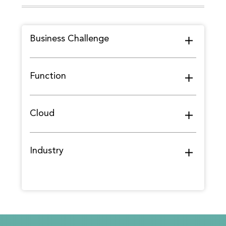
Business Challenge
Function
Cloud
Industry