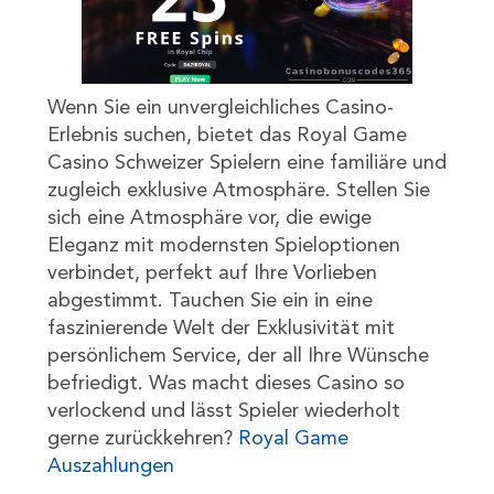
Wenn Sie ein unvergleichliches Casino-
Erlebnis suchen, bietet das Royal Game
Casino Schweizer Spielern eine familiäre und
zugleich exklusive Atmosphäre. Stellen Sie
sich eine Atmosphäre vor, die ewige
Eleganz mit modernsten Spieloptionen
verbindet, perfekt auf Ihre Vorlieben
abgestimmt. Tauchen Sie ein in eine
faszinierende Welt der Exklusivität mit
persönlichem Service, der all Ihre Wünsche
befriedigt. Was macht dieses Casino so
verlockend und lässt Spieler wiederholt
gerne zurückkehren?
Royal Game
Auszahlungen