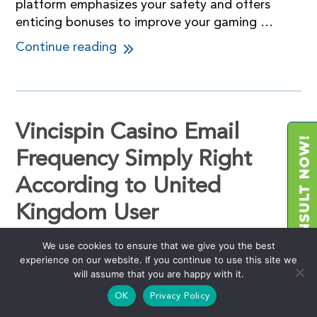
platform emphasizes your safety and offers
enticing bonuses to improve your gaming …
Continue reading
Vincispin Casino Email
Frequency Simply Right
According to United
Kingdom User
We use cookies to ensure that we give you the best
Uncategorized
experience on our website. If you continue to use this site we
will assume that you are happy with it.
If you’ve ever wondered how email frequency
affects your gaming experience at Vincispin
OK
Privacy Policy
Casino, you’re not alone. Many subscribers in