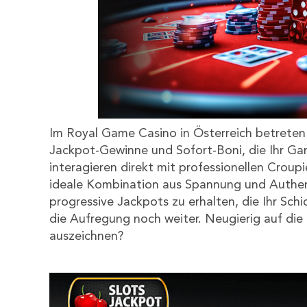
Im Royal Game Casino in Österreich betreten 
Jackpot-Gewinne und Sofort-Boni, die Ihr Gam
interagieren direkt mit professionellen Croupi
ideale Kombination aus Spannung und Authenti
progressive Jackpots zu erhalten, die Ihr Sch
die Aufregung noch weiter. Neugierig auf die
auszeichnen?