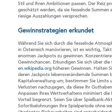
Stil und Ihren Ambitionen passen. Der Reiz p
geschätzt werden, da sie fesselnde Summen a
riesige Auszahlungen versprechen.
Gewinnstrategien erkundet
Während Sie sich durch die fesselnde Atmos
in Österreich manövrieren, ist es wichtig, T
enormen Jackpots zu gewinnen. Konzentrieren 
Gewinnchancen. Erkundigen Sie sich über die 
en.wikipedia.org
höheren Gewinnen. Halten Si
deren Jackpots lebensverändernde Summen bie
Kapitalverwaltung um; bestimmen Sie Limits un
Verlusten nachzujagen, da diese Ihr Guthabe
Anpassen Ihres Wettverhaltens minimiert die
Vorteil begrenzt. Seien Sie über Spielbank-A
Sofortbelohnungen Ihre Spielperiode ohne we