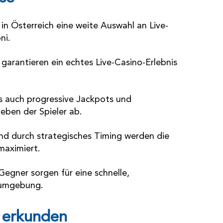
n Österreich eine weite Auswahl an Live-
ni.
arantieren ein echtes Live-Casino-Erlebnis
s auch progressive Jackpots und
ieben der Spieler ab.
und durch strategisches Timing werden die
maximiert.
Gegner sorgen für eine schnelle,
lumgebung.
s erkunden