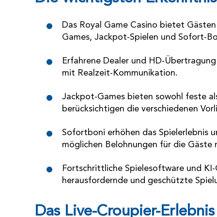
Das Royal Game Casino bietet Gästen i
Games, Jackpot-Spielen und Sofort-Bo
Erfahrene Dealer und HD-Übertragung g
mit Realzeit-Kommunikation.
Jackpot-Games bieten sowohl feste al
berücksichtigen die verschiedenen Vorl
Sofortboni erhöhen das Spielerlebnis 
möglichen Belohnungen für die Gäste 
Fortschrittliche Spielesoftware und KI-
herausfordernde und geschützte Spie
Das Live-Croupier-Erlebni