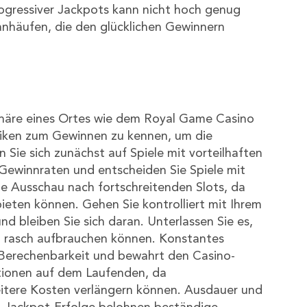
rogressiver Jackpots kann nicht hoch genug
nhäufen, die den glücklichen Gewinnern
phäre eines Ortes wie dem Royal Game Casino
aktiken zum Gewinnen zu kennen, um die
Sie sich zunächst auf Spiele mit vorteilhaften
Gewinnraten und entscheiden Sie Spiele mit
e Ausschau nach fortschreitenden Slots, da
ten können. Gehen Sie kontrolliert mit Ihrem
d bleiben Sie sich daran. Unterlassen Sie es,
n rasch aufbrauchen können. Konstantes
 Berechenbarkeit und bewahrt den Casino-
ktionen auf dem Laufenden, da
itere Kosten verlängern können. Ausdauer und