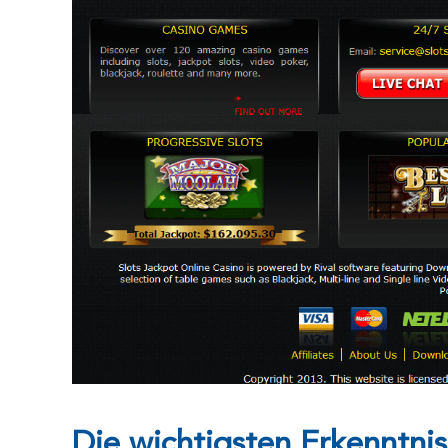
Die wichtigsten Erkenntni