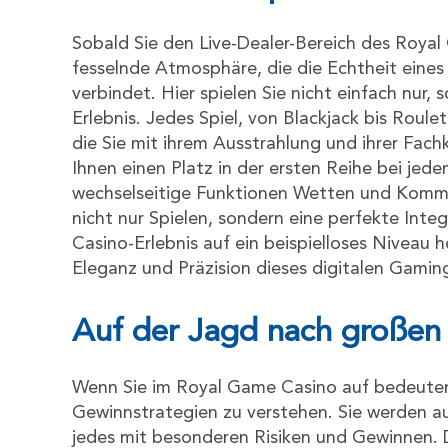
Sobald Sie den Live-Dealer-Bereich des Royal
fesselnde Atmosphäre, die die Echtheit eine
verbindet. Hier spielen Sie nicht einfach nur,
Erlebnis. Jedes Spiel, von Blackjack bis Roulet
die Sie mit ihrem Ausstrahlung und ihrer Fac
Ihnen einen Platz in der ersten Reihe bei je
wechselseitige Funktionen Wetten und Kommun
nicht nur Spielen, sondern eine perfekte Inte
Casino-Erlebnis auf ein beispielloses Niveau 
Eleganz und Präzision dieses digitalen Gaming
Auf der Jagd nach großen
Wenn Sie im Royal Game Casino auf bedeutend
Gewinnstrategien zu verstehen. Sie werden a
jedes mit besonderen Risiken und Gewinnen. D