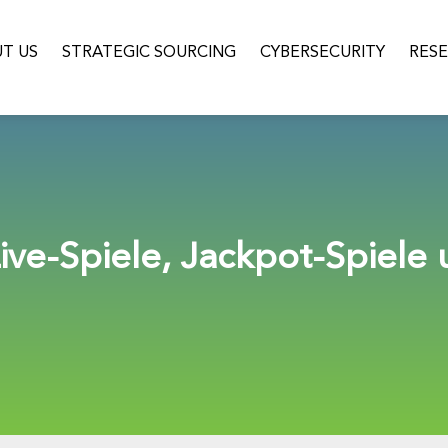
T US
STRATEGIC SOURCING
CYBERSECURITY
RES
ve-Spiele, Jackpot-Spiele 