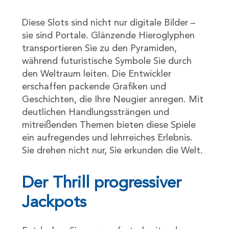
Diese Slots sind nicht nur digitale Bilder –
sie sind Portale. Glänzende Hieroglyphen
transportieren Sie zu den Pyramiden,
während futuristische Symbole Sie durch
den Weltraum leiten. Die Entwickler
erschaffen packende Grafiken und
Geschichten, die Ihre Neugier anregen. Mit
deutlichen Handlungssträngen und
mitreißenden Themen bieten diese Spiele
ein aufregendes und lehrreiches Erlebnis.
Sie drehen nicht nur, Sie erkunden die Welt.
Der Thrill progressiver
Jackpots