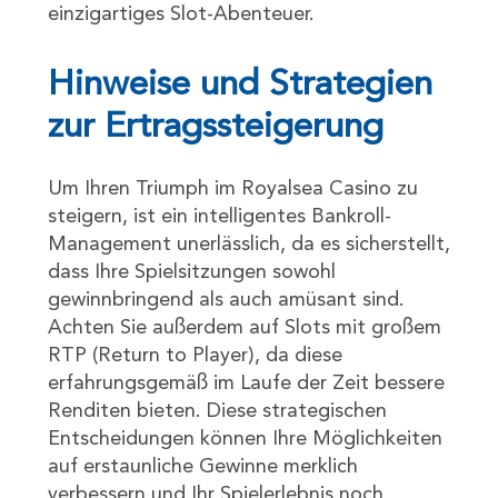
einzigartiges Slot-Abenteuer.
Hinweise und Strategien
zur Ertragssteigerung
Um Ihren Triumph im Royalsea Casino zu
steigern, ist ein intelligentes Bankroll-
Management unerlässlich, da es sicherstellt,
dass Ihre Spielsitzungen sowohl
gewinnbringend als auch amüsant sind.
Achten Sie außerdem auf Slots mit großem
RTP (Return to Player), da diese
erfahrungsgemäß im Laufe der Zeit bessere
Renditen bieten. Diese strategischen
Entscheidungen können Ihre Möglichkeiten
auf erstaunliche Gewinne merklich
verbessern und Ihr Spielerlebnis noch