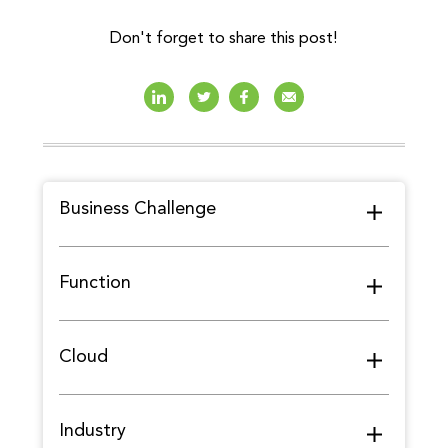
Don't forget to share this post!
Business Challenge
Function
Cloud
Industry