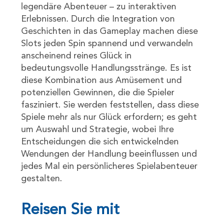
legendäre Abenteuer – zu interaktiven
Erlebnissen. Durch die Integration von
Geschichten in das Gameplay machen diese
Slots jeden Spin spannend und verwandeln
anscheinend reines Glück in
bedeutungsvolle Handlungsstränge. Es ist
diese Kombination aus Amüsement und
potenziellen Gewinnen, die die Spieler
fasziniert. Sie werden feststellen, dass diese
Spiele mehr als nur Glück erfordern; es geht
um Auswahl und Strategie, wobei Ihre
Entscheidungen die sich entwickelnden
Wendungen der Handlung beeinflussen und
jedes Mal ein persönlicheres Spielabenteuer
gestalten.
Reisen Sie mit