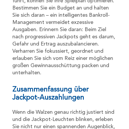
führt, können Sie Ihre Spielplan optimieren.
Bestimmen Sie ein Budget an und halten
Sie sich daran – ein intelligentes Bankroll-
Management vermeidet exzessive
Ausgaben. Erinnern Sie daran: Beim Ziel
nach progressiven Jackpots geht es darum,
Gefahr und Ertrag auszubalancieren.
Verharren Sie fokussiert, geordnet und
erlauben Sie sich vom Reiz einer möglichen
großen Gewinnausschüttung packen und
unterhalten.
Zusammenfassung über
Jackpot-Auszahlungen
Wenn die Walzen genau richtig justiert sind
und die Jackpot-Leuchten blinken, erleben
Sie nicht nur einen spannenden Augenblick,