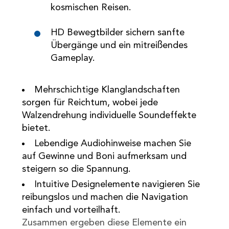
kosmischen Reisen.
HD Bewegtbilder sichern sanfte
Übergänge und ein mitreißendes
Gameplay.
Mehrschichtige Klanglandschaften
sorgen für Reichtum, wobei jede
Walzendrehung individuelle Soundeffekte
bietet.
Lebendige Audiohinweise machen Sie
auf Gewinne und Boni aufmerksam und
steigern so die Spannung.
Intuitive Designelemente navigieren Sie
reibungslos und machen die Navigation
einfach und vorteilhaft.
Zusammen ergeben diese Elemente ein