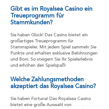
Gibt es im Royalsea Casino ein
Treueprogramm für
Stammkunden?
Sie haben Glück! Das Casino bietet ein
großartiges Treueprogramm für
Stammspieler. Mit jedem Spiel sammeln Sie
Punkte und erhalten exklusive Belohnungen
und Boni. So steigern Sie Ihr Spielerlebnis
und erhöhen den Spielspaß!
Welche Zahlungsmethoden
akzeptiert das Royalsea Casino?
Sie haben Fortuna! Das Royalsea Casino
bietet eine große Auswahl von