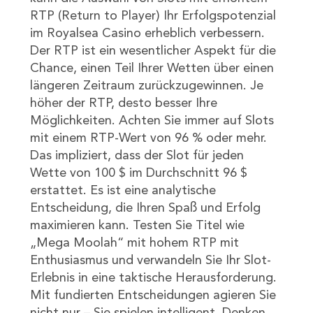
RTP (Return to Player) Ihr Erfolgspotenzial
im Royalsea Casino erheblich verbessern.
Der RTP ist ein wesentlicher Aspekt für die
Chance, einen Teil Ihrer Wetten über einen
längeren Zeitraum zurückzugewinnen. Je
höher der RTP, desto besser Ihre
Möglichkeiten. Achten Sie immer auf Slots
mit einem RTP-Wert von 96 % oder mehr.
Das impliziert, dass der Slot für jeden
Wette von 100 $ im Durchschnitt 96 $
erstattet. Es ist eine analytische
Entscheidung, die Ihren Spaß und Erfolg
maximieren kann. Testen Sie Titel wie
„Mega Moolah“ mit hohem RTP mit
Enthusiasmus und verwandeln Sie Ihr Slot-
Erlebnis in eine taktische Herausforderung.
Mit fundierten Entscheidungen agieren Sie
nicht nur – Sie spielen intelligent. Denken