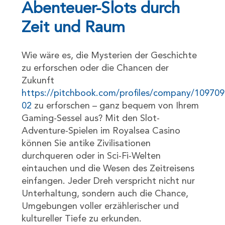
Abenteuer-Slots durch
Zeit und Raum
Wie wäre es, die Mysterien der Geschichte
zu erforschen oder die Chancen der
Zukunft
https://pitchbook.com/profiles/company/109709
02
zu erforschen – ganz bequem von Ihrem
Gaming-Sessel aus? Mit den Slot-
Adventure-Spielen im Royalsea Casino
können Sie antike Zivilisationen
durchqueren oder in Sci-Fi-Welten
eintauchen und die Wesen des Zeitreisens
einfangen. Jeder Dreh verspricht nicht nur
Unterhaltung, sondern auch die Chance,
Umgebungen voller erzählerischer und
kultureller Tiefe zu erkunden.