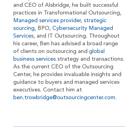
and CEO of Alsbridge, he built successful
practices in Transformational Outsourcing,
Managed services provider
,
strategic
sourcing
, BPO,
Cybersecurity Managed
Services
, and IT Outsourcing. Throughout
his career, Ben has advised a broad range
of clients on outsourcing and
global
business services
strategy and transactions.
As the current CEO of the Outsourcing
Center, he provides invaluable insights and
guidance to buyers and managed services
executives. Contact him at
ben.trowbridge@outsourcingcenter.com
.