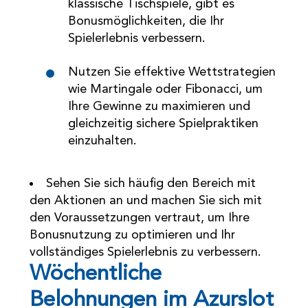
klassische Tischspiele, gibt es
Bonusmöglichkeiten, die Ihr
Spielerlebnis verbessern.
Nutzen Sie effektive Wettstrategien
wie Martingale oder Fibonacci, um
Ihre Gewinne zu maximieren und
gleichzeitig sichere Spielpraktiken
einzuhalten.
Sehen Sie sich häufig den Bereich mit
den Aktionen an und machen Sie sich mit
den Voraussetzungen vertraut, um Ihre
Bonusnutzung zu optimieren und Ihr
vollständiges Spielerlebnis zu verbessern.
Wöchentliche
Belohnungen im Azurslot