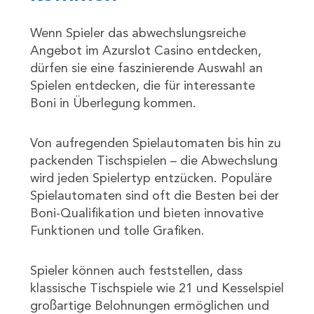
Wenn Spieler das abwechslungsreiche
Angebot im Azurslot Casino entdecken,
dürfen sie eine faszinierende Auswahl an
Spielen entdecken, die für interessante
Boni in Überlegung kommen.
Von aufregenden Spielautomaten bis hin zu
packenden Tischspielen – die Abwechslung
wird jeden Spielertyp entzücken. Populäre
Spielautomaten sind oft die Besten bei der
Boni-Qualifikation und bieten innovative
Funktionen und tolle Grafiken.
Spieler können auch feststellen, dass
klassische Tischspiele wie 21 und Kesselspiel
großartige Belohnungen ermöglichen und