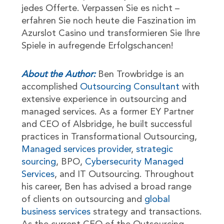
jedes Offerte. Verpassen Sie es nicht –
erfahren Sie noch heute die Faszination im
Azurslot Casino und transformieren Sie Ihre
Spiele in aufregende Erfolgschancen!
About the Author:
Ben Trowbridge is an
accomplished
Outsourcing Consultant
with
extensive experience in outsourcing and
managed services. As a former EY Partner
and CEO of Alsbridge, he built successful
practices in Transformational Outsourcing,
Managed services provider
,
strategic
sourcing
, BPO,
Cybersecurity Managed
Services
, and IT Outsourcing. Throughout
his career, Ben has advised a broad range
of clients on outsourcing and
global
business services
strategy and transactions.