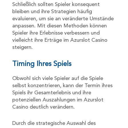
Schließlich sollten Spieler konsequent
bleiben und ihre Strategien häufig
evaluieren, um sie an veränderte Umstände
anpassen. Mit diesen Methoden können
Spieler ihre Erlebnisse verbessern und
vielleicht ihre Erträge im Azurslot Casino
steigern.
Timing Ihres Spiels
Obwohl sich viele Spieler auf die Spiele
selbst konzentrieren, kann der Termin ihres
Spiels ihr Gesamterlebnis und ihre
potenziellen Auszahlungen im Azurslot
Casino deutlich verändern.
Durch die strategische Auswahl des