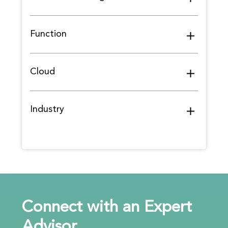
Function
Cloud
Industry
Connect with an Expert
Advisor