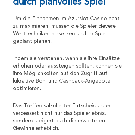
durch planvolles Spiel
Um die Einnahmen im Azurslot Casino echt
zu maximieren, müssen die Spieler clevere
Wetttechniken einsetzen und ihr Spiel
geplant planen.
Indem sie verstehen, wann sie ihre Einsätze
erhöhen oder aussteigen sollten, können sie
ihre Möglichkeiten auf den Zugriff auf
lukrative Boni und Cashback-Angebote
optimieren.
Das Treffen kalkulierter Entscheidungen
verbessert nicht nur das Spielerlebnis,
sondern steigert auch die erwarteten
Gewinne erheblich.