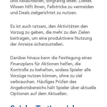
und Ablaufdaten, sorgfältig lesen. Dieses
Wissen hilft ihnen, Fallstricke zu vermeiden
und Deals zielgerichtet zu nutzen.
Es ist auch ratsam, den Aktivitäten den
Vorzug zu geben, die mehr zu den Zielen
beitragen, um eine produktivere Nutzung
der Anreize sicherzustellen.
Darüber hinaus kann die Festlegung eines
Finanzplans für Aktionen helfen, die
Kontrolle zu behalten, sodass Spieler alle
Vorzüge nutzen können, ohne zu viel
verbrauchen. Häufiges Prüfen des
Angebotsbereichs hält Spieler über aktuelle
Optionen auf dem Aktuellen.