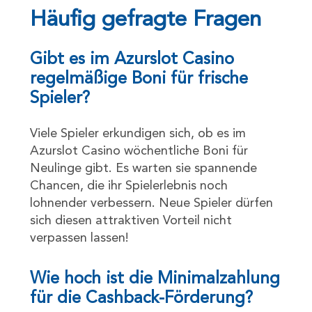
Häufig gefragte Fragen
Gibt es im Azurslot Casino
regelmäßige Boni für frische
Spieler?
Viele Spieler erkundigen sich, ob es im
Azurslot Casino wöchentliche Boni für
Neulinge gibt. Es warten sie spannende
Chancen, die ihr Spielerlebnis noch
lohnender verbessern. Neue Spieler dürfen
sich diesen attraktiven Vorteil nicht
verpassen lassen!
Wie hoch ist die Minimalzahlung
für die Cashback-Förderung?