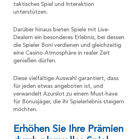
taktisches Spiel und Interaktion
unterstützen.
Darüber hinaus bieten Spiele mit Live-
Dealern ein besonderes Erlebnis, bei dessen
die Spieler Boni verdienen und gleichzeitig
eine Casino-Atmosphäre in realer Zeit
genießen dürfen.
Diese vielfältige Auswahl garantiert, dass
für jeden etwas angeboten ist, und
verwandelt Azurslot zu einem Must-have
für Bonusjäger, die ihr Spielerlebnis steigern
möchten.
Erhöhen Sie Ihre Prämien