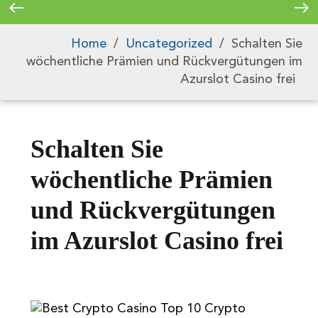
Home
/
Uncategorized
/
Schalten Sie
wöchentliche Prämien und Rückvergütungen im
Azurslot Casino frei
Schalten Sie
wöchentliche Prämien
und Rückvergütungen
im Azurslot Casino frei