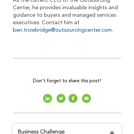
As the current CEO of the Outsourcing
Center, he provides invaluable insights and
guidance to buyers and managed services
executives. Contact him at
ben.trowbridge@outsourcingcenter.com
.
Don't forget to share this post!
Business Challenge