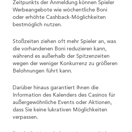
Zeitpunkts der Anmeldung können Spieler
Werbeangebote wie wöchentliche Boni
oder erhöhte Cashback-Möglichkeiten
bestmöglich nutzen.
Stoßzeiten ziehen oft mehr Spieler an, was
die vorhandenen Boni reduzieren kann,
während es außerhalb der Spitzenzeiten
wegen der weniger Konkurrenz zu größeren
Belohnungen führt kann.
Darüber hinaus garantiert Ihnen die
Information des Kalenders des Casinos für
außergewöhnliche Events oder Aktionen,
dass Sie keine lukrativen Möglichkeiten
verpassen.