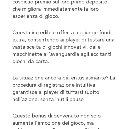
cospicuo premio sul loro primo deposito,
che migliora immediatamente la loro
esperienza di gioco.
Questa incredibile offerta aggiunge fondi
extra, consentendo ai player di testare una
vasta scelta di giochi innovativi, dalle
macchinette all’avanguardia agli eccitanti
giochi da carta.
La situazione ancora più entusiasmante? La
procedura di registrazione intuitiva
garantisce ai player di tuffarsi subito
nell’azione, senza inutili pause.
Questo bonus di benvenuto non solo
aumenta l’emozione del gioco, ma