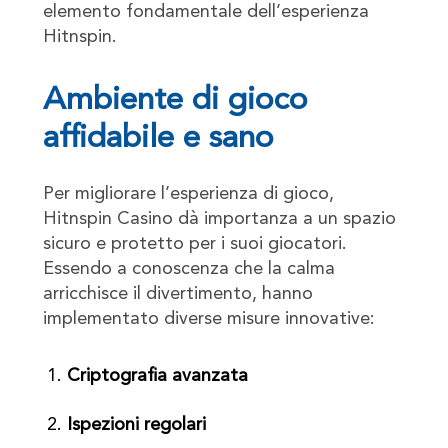
elemento fondamentale dell’esperienza
Hitnspin.
Ambiente di gioco
affidabile e sano
Per migliorare l’esperienza di gioco,
Hitnspin Casino dà importanza a un spazio
sicuro e protetto per i suoi giocatori.
Essendo a conoscenza che la calma
arricchisce il divertimento, hanno
implementato diverse misure innovative:
Criptografia avanzata
Ispezioni regolari