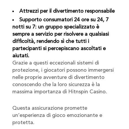
Attrezzi per il divertimento responsabile
Supporto consumatori 24 ore su 24, 7
notti su 7: un gruppo specializzato è
sempre a servizio per risolvere a qualsiasi
difficoltà, rendendo sì che tutti i
partecipanti si percepiscano ascoltati e
aiutati.
Grazie a questi eccezionali sistemi di
protezione, i giocatori possono immergersi
nelle proprie avventure di divertimento
conoscendo che la loro sicurezza è la
massima importanza di Hitnspin Casino.
Questa assicurazione promette
un’esperienza di gioco emozionante e
protetta.