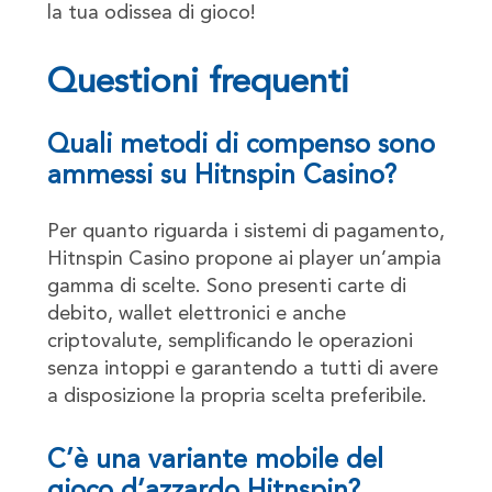
la tua odissea di gioco!
Questioni frequenti
Quali metodi di compenso sono
ammessi su Hitnspin Casino?
Per quanto riguarda i sistemi di pagamento,
Hitnspin Casino propone ai player un’ampia
gamma di scelte. Sono presenti carte di
debito, wallet elettronici e anche
criptovalute, semplificando le operazioni
senza intoppi e garantendo a tutti di avere
a disposizione la propria scelta preferibile.
C’è una variante mobile del
gioco d’azzardo Hitnspin?