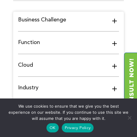
Business Challenge
Function
Cloud
Industry
We use cookies to ensure that we give you the best
experience on our website. If you continue to use this site we
will assume that you are happy with it.
OK
Privacy Policy