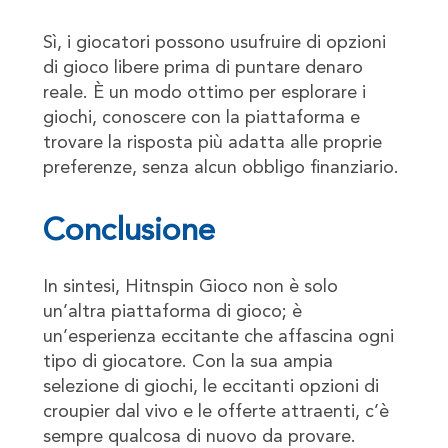
Sì, i giocatori possono usufruire di opzioni
di gioco libere prima di puntare denaro
reale. È un modo ottimo per esplorare i
giochi, conoscere con la piattaforma e
trovare la risposta più adatta alle proprie
preferenze, senza alcun obbligo finanziario.
Conclusione
In sintesi, Hitnspin Gioco non è solo
un’altra piattaforma di gioco; è
un’esperienza eccitante che affascina ogni
tipo di giocatore. Con la sua ampia
selezione di giochi, le eccitanti opzioni di
croupier dal vivo e le offerte attraenti, c’è
sempre qualcosa di nuovo da provare.