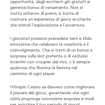
opportunità, dagli eccitanti giri gratuiti ai
generosi bonus di versamento. Non si
tratta soltanto di premi; si tratta di
costruire un’esperienza di gioco eccitante
che stimoli l’esplorazione e l’avventura.
I giocatori possono prevedere temi e sfide
innovative che celebrano la creatività e il
coinvolgimento. Che si tratti di un bonus a
sorpresa sulla slot preferita o di esclusivi
incentivi con croupier dal vivo, c’è sempre
qualcosa che illumina la fiamma nel
cammino di ogni player.
Hitnspin Casino sa davvero come migliorare
il piacere del gioco, garantendo che ogni
visita proponga nuovissime sorprese e modi
per arricchire il tuo periodo di gioco!