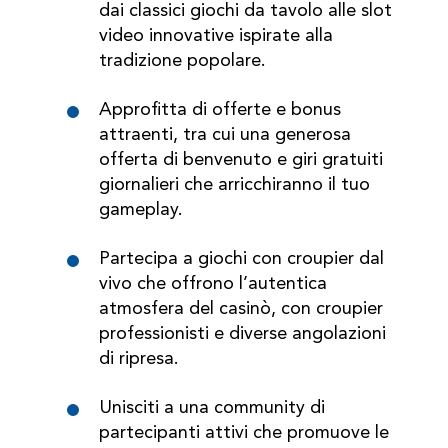
dai classici giochi da tavolo alle slot
video innovative ispirate alla
tradizione popolare.
Approfitta di offerte e bonus
attraenti, tra cui una generosa
offerta di benvenuto e giri gratuiti
giornalieri che arricchiranno il tuo
gameplay.
Partecipa a giochi con croupier dal
vivo che offrono l’autentica
atmosfera del casinò, con croupier
professionisti e diverse angolazioni
di ripresa.
Unisciti a una community di
partecipanti attivi che promuove le