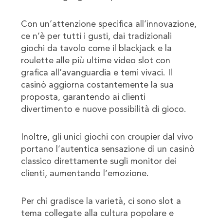
Con un’attenzione specifica all’innovazione,
ce n’è per tutti i gusti, dai tradizionali
giochi da tavolo come il blackjack e la
roulette alle più ultime video slot con
grafica all’avanguardia e temi vivaci. Il
casinò aggiorna costantemente la sua
proposta, garantendo ai clienti
divertimento e nuove possibilità di gioco.
Inoltre, gli unici giochi con croupier dal vivo
portano l’autentica sensazione di un casinò
classico direttamente sugli monitor dei
clienti, aumentando l’emozione.
Per chi gradisce la varietà, ci sono slot a
tema collegate alla cultura popolare e