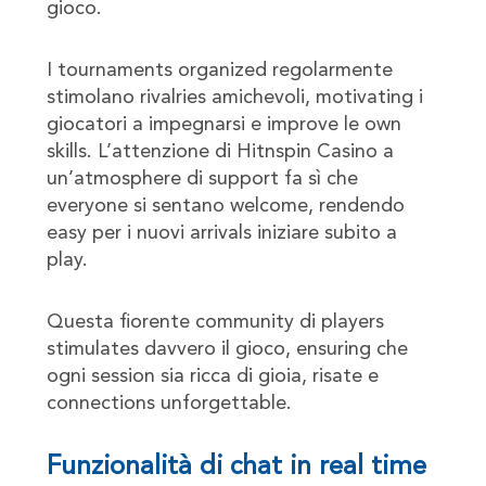
gioco.
I tournaments organized regolarmente
stimolano rivalries amichevoli, motivating i
giocatori a impegnarsi e improve le own
skills. L’attenzione di Hitnspin Casino a
un’atmosphere di support fa sì che
everyone si sentano welcome, rendendo
easy per i nuovi arrivals iniziare subito a
play.
Questa fiorente community di players
stimulates davvero il gioco, ensuring che
ogni session sia ricca di gioia, risate e
connections unforgettable.
Funzionalità di chat in real time