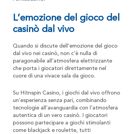
L’emozione del gioco del
casinò dal vivo
Quando si discute dell’emozione del gioco
dal vivo nei casinò, non c’è nulla di
paragonabile all’atmosfera elettrizzante
che porta i giocatori direttamente nel
cuore di una vivace sala da gioco.
Su Hitnspin Casino, i giochi dal vivo offrono
un’esperienza senza pari, combinando
tecnologie all’avanguardia con l’atmosfera
autentica di un vero casinò. I giocatori
possono partecipare a giochi stimolanti
come blackjack e roulette, tutti