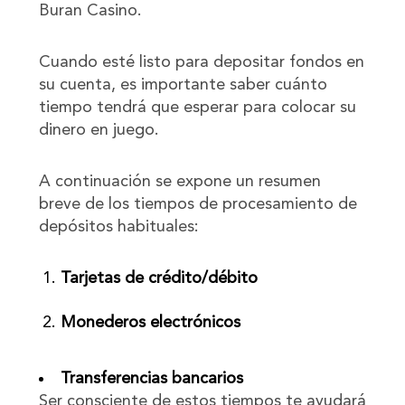
Buran Casino.
Cuando esté listo para depositar fondos en
su cuenta, es importante saber cuánto
tiempo tendrá que esperar para colocar su
dinero en juego.
A continuación se expone un resumen
breve de los tiempos de procesamiento de
depósitos habituales:
Tarjetas de crédito/débito
Monederos electrónicos
Transferencias bancarios
Ser consciente de estos tiempos te ayudará