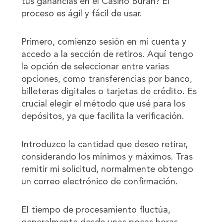
tus ganancias en el Casino Buran? El
proceso es ágil y fácil de usar.
Primero, comienzo sesión en mi cuenta y
accedo a la sección de retiros. Aquí tengo
la opción de seleccionar entre varias
opciones, como transferencias por banco,
billeteras digitales o tarjetas de crédito. Es
crucial elegir el método que usé para los
depósitos, ya que facilita la verificación.
Introduzco la cantidad que deseo retirar,
considerando los mínimos y máximos. Tras
remitir mi solicitud, normalmente obtengo
un correo electrónico de confirmación.
El tiempo de procesamiento fluctúa,