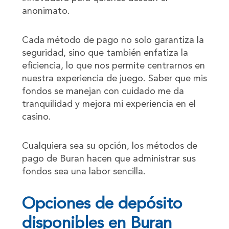
anonimato.
Cada método de pago no solo garantiza la
seguridad, sino que también enfatiza la
eficiencia, lo que nos permite centrarnos en
nuestra experiencia de juego. Saber que mis
fondos se manejan con cuidado me da
tranquilidad y mejora mi experiencia en el
casino.
Cualquiera sea su opción, los métodos de
pago de Buran hacen que administrar sus
fondos sea una labor sencilla.
Opciones de depósito
disponibles en Buran