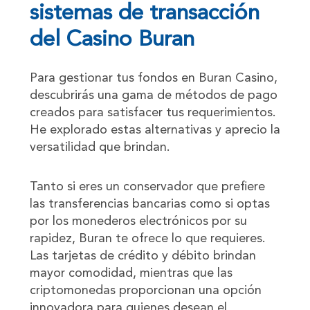
sistemas de transacción
del Casino Buran
Para gestionar tus fondos en Buran Casino,
descubrirás una gama de métodos de pago
creados para satisfacer tus requerimientos.
He explorado estas alternativas y aprecio la
versatilidad que brindan.
Tanto si eres un conservador que prefiere
las transferencias bancarias como si optas
por los monederos electrónicos por su
rapidez, Buran te ofrece lo que requieres.
Las tarjetas de crédito y débito brindan
mayor comodidad, mientras que las
criptomonedas proporcionan una opción
innovadora para quienes desean el