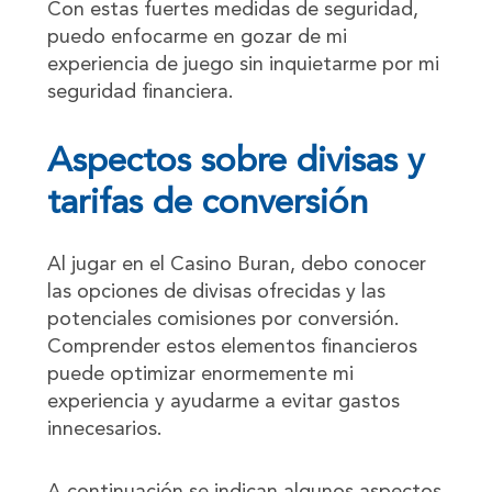
Con estas fuertes medidas de seguridad,
puedo enfocarme en gozar de mi
experiencia de juego sin inquietarme por mi
seguridad financiera.
Aspectos sobre divisas y
tarifas de conversión
Al jugar en el Casino Buran, debo conocer
las opciones de divisas ofrecidas y las
potenciales comisiones por conversión.
Comprender estos elementos financieros
puede optimizar enormemente mi
experiencia y ayudarme a evitar gastos
innecesarios.