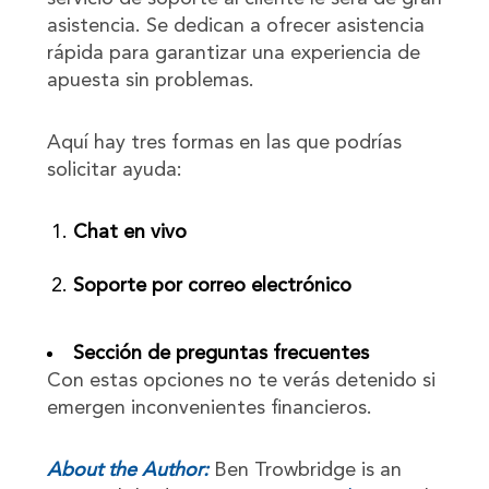
asistencia. Se dedican a ofrecer asistencia
rápida para garantizar una experiencia de
apuesta sin problemas.
Aquí hay tres formas en las que podrías
solicitar ayuda:
Chat en vivo
Soporte por correo electrónico
Sección de preguntas frecuentes
Con estas opciones no te verás detenido si
emergen inconvenientes financieros.
About the Author:
Ben Trowbridge is an