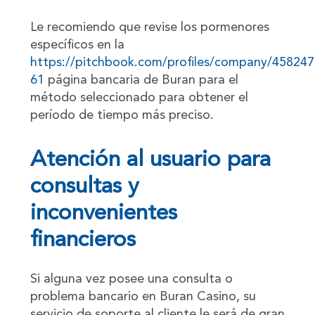
Le recomiendo que revise los pormenores
específicos en la
https://pitchbook.com/profiles/company/458247
61
página bancaria de Buran para el
método seleccionado para obtener el
período de tiempo más preciso.
Atención al usuario para
consultas y
inconvenientes
financieros
Si alguna vez posee una consulta o
problema bancario en Buran Casino, su
servicio de soporte al cliente le será de gran