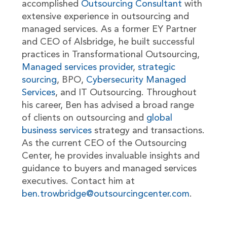
accomplished
Outsourcing Consultant
with
extensive experience in outsourcing and
managed services. As a former EY Partner
and CEO of Alsbridge, he built successful
practices in Transformational Outsourcing,
Managed services provider
,
strategic
sourcing
, BPO,
Cybersecurity Managed
Services
, and IT Outsourcing. Throughout
his career, Ben has advised a broad range
of clients on outsourcing and
global
business services
strategy and transactions.
As the current CEO of the Outsourcing
Center, he provides invaluable insights and
guidance to buyers and managed services
executives. Contact him at
ben.trowbridge@outsourcingcenter.com
.