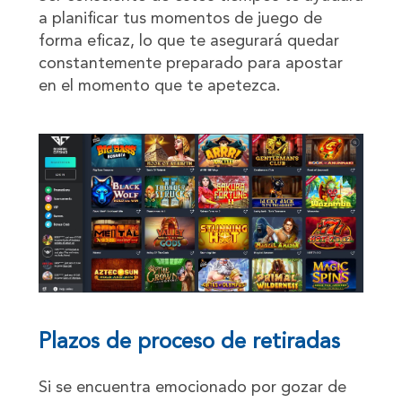
a planificar tus momentos de juego de
forma eficaz, lo que te asegurará quedar
constantemente preparado para apostar
en el momento que te apetezca.
Plazos de proceso de retiradas
Si se encuentra emocionado por gozar de