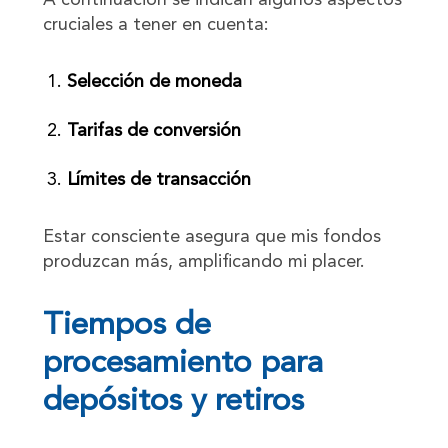
A continuación se indican algunos aspectos
cruciales a tener en cuenta:
Selección de moneda
Tarifas de conversión
Límites de transacción
Estar consciente asegura que mis fondos
produzcan más, amplificando mi placer.
Tiempos de
procesamiento para
depósitos y retiros