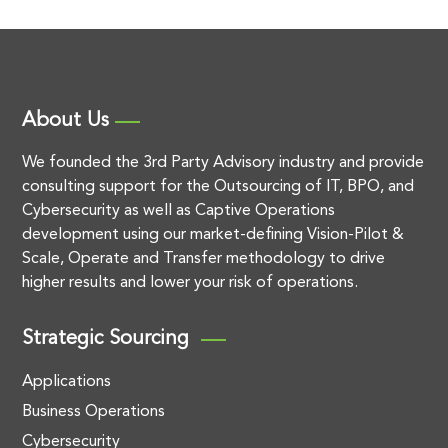
About Us
We founded the 3rd Party Advisory industry and provide
consulting support for the Outsourcing of IT, BPO, and
Cybersecurity as well as Captive Operations
development using our market-defining Vision-Pilot &
Scale, Operate and Transfer methodology to drive
higher results and lower your risk of operations.
Strategic Sourcing
Applications
Business Operations
Cybersecurity