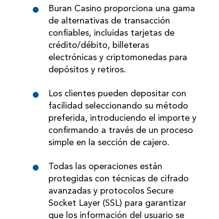
Buran Casino proporciona una gama
de alternativas de transacción
confiables, incluidas tarjetas de
crédito/débito, billeteras
electrónicas y criptomonedas para
depósitos y retiros.
Los clientes pueden depositar con
facilidad seleccionando su método
preferida, introduciendo el importe y
confirmando a través de un proceso
simple en la sección de cajero.
Todas las operaciones están
protegidas con técnicas de cifrado
avanzadas y protocolos Secure
Socket Layer (SSL) para garantizar
que los información del usuario se