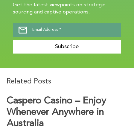
Get the latest viewpoints on strategic
sourcing and captive operations.
Subscribe
Related Posts
Caspero Casino – Enjoy
Whenever Anywhere in
Australia