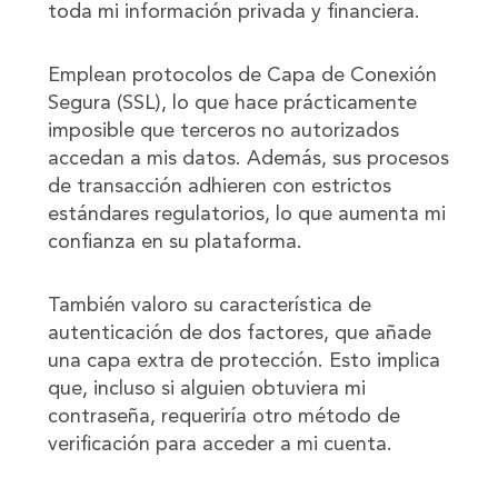
toda mi información privada y financiera.
Emplean protocolos de Capa de Conexión
Segura (SSL), lo que hace prácticamente
imposible que terceros no autorizados
accedan a mis datos. Además, sus procesos
de transacción adhieren con estrictos
estándares regulatorios, lo que aumenta mi
confianza en su plataforma.
También valoro su característica de
autenticación de dos factores, que añade
una capa extra de protección. Esto implica
que, incluso si alguien obtuviera mi
contraseña, requeriría otro método de
verificación para acceder a mi cuenta.