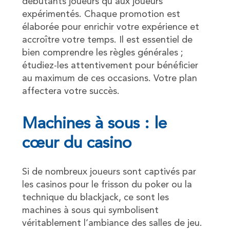
débutants joueurs qu’aux joueurs
expérimentés. Chaque promotion est
élaborée pour enrichir votre expérience et
accroître votre temps. Il est essentiel de
bien comprendre les règles générales ;
étudiez-les attentivement pour bénéficier
au maximum de ces occasions. Votre plan
affectera votre succès.
Machines à sous : le
cœur du casino
Si de nombreux joueurs sont captivés par
les casinos pour le frisson du poker ou la
technique du blackjack, ce sont les
machines à sous qui symbolisent
véritablement l’ambiance des salles de jeu.