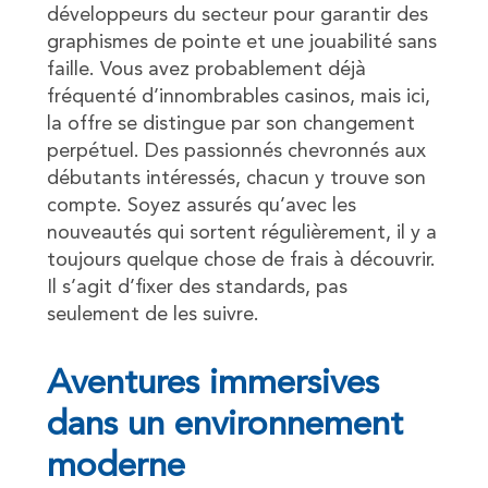
développeurs du secteur pour garantir des
graphismes de pointe et une jouabilité sans
faille. Vous avez probablement déjà
fréquenté d’innombrables casinos, mais ici,
la offre se distingue par son changement
perpétuel. Des passionnés chevronnés aux
débutants intéressés, chacun y trouve son
compte. Soyez assurés qu’avec les
nouveautés qui sortent régulièrement, il y a
toujours quelque chose de frais à découvrir.
Il s’agit d’fixer des standards, pas
seulement de les suivre.
Aventures immersives
dans un environnement
moderne