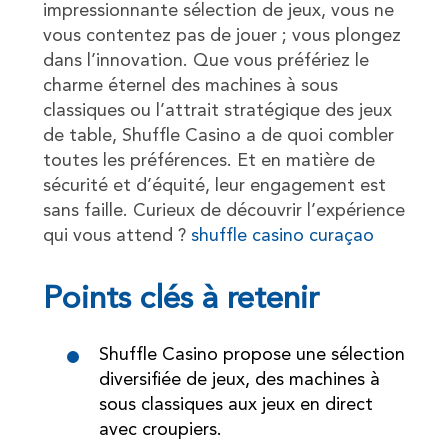
impressionnante sélection de jeux, vous ne
vous contentez pas de jouer ; vous plongez
dans l’innovation. Que vous préfériez le
charme éternel des machines à sous
classiques ou l’attrait stratégique des jeux
de table, Shuffle Casino a de quoi combler
toutes les préférences. Et en matière de
sécurité et d’équité, leur engagement est
sans faille. Curieux de découvrir l’expérience
qui vous attend ?
shuffle casino curaçao
Points clés à retenir
Shuffle Casino propose une sélection
diversifiée de jeux, des machines à
sous classiques aux jeux en direct
avec croupiers.