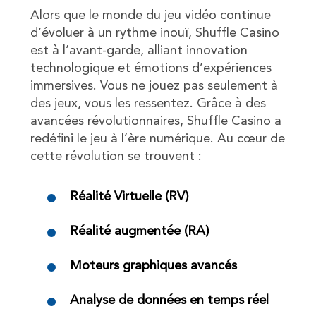
Alors que le monde du jeu vidéo continue
d’évoluer à un rythme inouï, Shuffle Casino
est à l’avant-garde, alliant innovation
technologique et émotions d’expériences
immersives. Vous ne jouez pas seulement à
des jeux, vous les ressentez. Grâce à des
avancées révolutionnaires, Shuffle Casino a
redéfini le jeu à l’ère numérique. Au cœur de
cette révolution se trouvent :
Réalité Virtuelle (RV)
Réalité augmentée (RA)
Moteurs graphiques avancés
Analyse de données en temps réel