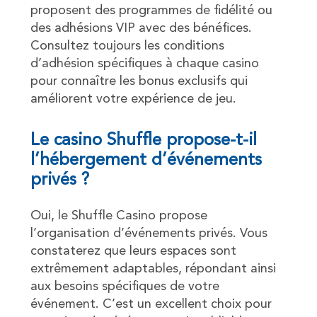
proposent des programmes de fidélité ou
des adhésions VIP avec des bénéfices.
Consultez toujours les conditions
d’adhésion spécifiques à chaque casino
pour connaître les bonus exclusifs qui
améliorent votre expérience de jeu.
Le casino Shuffle propose-t-il
l’hébergement d’événements
privés ?
Oui, le Shuffle Casino propose
l’organisation d’événements privés. Vous
constaterez que leurs espaces sont
extrêmement adaptables, répondant ainsi
aux besoins spécifiques de votre
événement. C’est un excellent choix pour