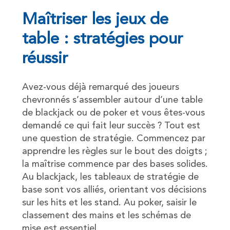
Maîtriser les jeux de
table : stratégies pour
réussir
Avez-vous déjà remarqué des joueurs
chevronnés s’assembler autour d’une table
de blackjack ou de poker et vous êtes-vous
demandé ce qui fait leur succès ? Tout est
une question de stratégie. Commencez par
apprendre les règles sur le bout des doigts ;
la maîtrise commence par des bases solides.
Au blackjack, les tableaux de stratégie de
base sont vos alliés, orientant vos décisions
sur les hits et les stand. Au poker, saisir le
classement des mains et les schémas de
mise est essentiel.