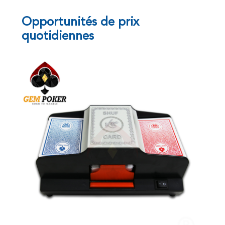
Opportunités de prix
quotidiennes