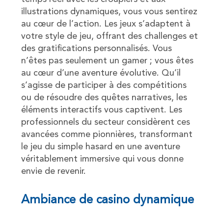
illustrations dynamiques, vous vous sentirez
au cœur de l’action. Les jeux s’adaptent à
votre style de jeu, offrant des challenges et
des gratifications personnalisés. Vous
n’êtes pas seulement un gamer ; vous êtes
au cœur d’une aventure évolutive. Qu’il
s’agisse de participer à des compétitions
ou de résoudre des quêtes narratives, les
éléments interactifs vous captivent. Les
professionnels du secteur considèrent ces
avancées comme pionnières, transformant
le jeu du simple hasard en une aventure
véritablement immersive qui vous donne
envie de revenir.
Ambiance de casino dynamique