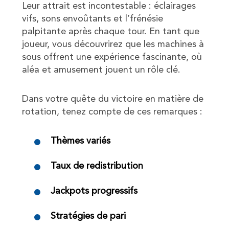
Leur attrait est incontestable : éclairages
vifs, sons envoûtants et l’frénésie
palpitante après chaque tour. En tant que
joueur, vous découvrirez que les machines à
sous offrent une expérience fascinante, où
aléa et amusement jouent un rôle clé.
Dans votre quête du victoire en matière de
rotation, tenez compte de ces remarques :
Thèmes variés
Taux de redistribution
Jackpots progressifs
Stratégies de pari