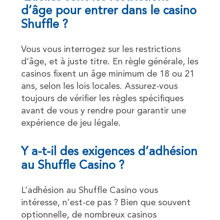
d’âge pour entrer dans le casino
Shuffle ?
Vous vous interrogez sur les restrictions
d’âge, et à juste titre. En règle générale, les
casinos fixent un âge minimum de 18 ou 21
ans, selon les lois locales. Assurez-vous
toujours de vérifier les règles spécifiques
avant de vous y rendre pour garantir une
expérience de jeu légale.
Y a-t-il des exigences d’adhésion
au Shuffle Casino ?
L’adhésion au Shuffle Casino vous
intéresse, n’est-ce pas ? Bien que souvent
optionnelle, de nombreux casinos