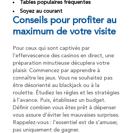
Tables populaires fréquentes
Soyez au courant
Conseils pour profiter au
maximum de votre visite
Pour ceux qui sont captivés par
l’effervescence des casinos en direct, une
préparation minutieuse décuplera votre
plaisir. Commencez par apprendre à
connaître les jeux. Vous ne souhaitez pas
être désorienté au blackjack ou à la
roulette. Étudiez les règles et les stratégies
à l’avance. Puis, établissez un budget.
Définir combien vous êtes prêt à dépenser
vous assure d’éviter les mauvaises surprises.
Rappelez-vous : l’essentiel est de s’amuser,
pas uniquement de gagner.