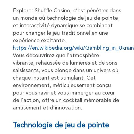
Explorer Shuffle Casino, c’est pénétrer dans
un monde où technologie de jeu de pointe
et interactivité dynamique se combinent
pour changer le jeu traditionnel en une
expérience exaltante.
https://en.wikipedia.org/wiki/Gambling_in_Ukrai
Vous découvrirez que l’atmosphère
vibrante, rehaussée de lumières et de sons
saisissants, vous plonge dans un univers où
chaque instant est stimulant. Cet
environnement, méticuleusement conçu
pour vous ravir et vous immerger au cœur
de l’action, offre un cocktail mémorable de
amusement et d’innovation.
Technologie de jeu de pointe