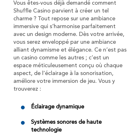
Vous êtes-vous déjà demandé comment
Shuffle Casino parvient à créer un tel
charme ? Tout repose sur une ambiance
immersive qui s’harmonise parfaitement
avec un design moderne. Dès votre arrivée,
vous serez enveloppé par une ambiance
alliant dynamisme et élégance. Ce n’est pas
un casino comme les autres ; c’est un
espace méticuleusement conçu où chaque
aspect, de l’éclairage à la sonorisation,
améliore votre immersion de jeu. Vous y
trouverez :
Éclairage dynamique
Systèmes sonores de haute
technologie