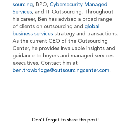
sourcing
, BPO,
Cybersecurity Managed
Services
, and IT Outsourcing. Throughout
his career, Ben has advised a broad range
of clients on outsourcing and
global
business services
strategy and transactions.
As the current CEO of the Outsourcing
Center, he provides invaluable insights and
guidance to buyers and managed services
executives. Contact him at
ben.trowbridge@outsourcingcenter.com
.
Don't forget to share this post!