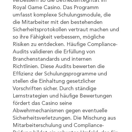
verbessern so die Betriebsintegrität im
Royal Game Casino. Das Programm
umfasst komplexe Schulungsmodule, die
die Mitarbeiter mit den bestehenden
Sicherheitsprotokollen vertraut machen und
so ihre Fähigkeit verbessern, mögliche
Risiken zu entdecken. Häufige Compliance-
Audits validieren die Erfüllung von
Branchenstandards und internen
Richtlinien. Diese Audits bewerten die
Effizienz der Schulungsprogramme und
stellen die Einhaltung gesetzlicher
Vorschriften sicher. Durch ständige
Lernstrategien und häufige Bewertungen
fördert das Casino seine
Abwehrmechanismen gegen eventuelle
Sicherheitsverletzungen. Die Mischung aus
Mitarbeiterschulung und Compliance-