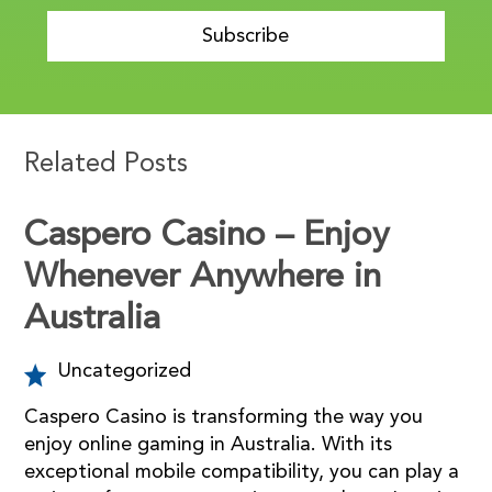
Subscribe
Related Posts
Caspero Casino – Enjoy
Whenever Anywhere in
Australia
Uncategorized
Caspero Casino is transforming the way you
enjoy online gaming in Australia. With its
exceptional mobile compatibility, you can play a