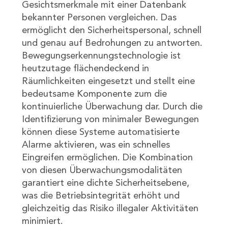
Gesichtsmerkmale mit einer Datenbank
bekannter Personen vergleichen. Das
ermöglicht den Sicherheitspersonal, schnell
und genau auf Bedrohungen zu antworten.
Bewegungserkennungstechnologie ist
heutzutage flächendeckend in
Räumlichkeiten eingesetzt und stellt eine
bedeutsame Komponente zum die
kontinuierliche Überwachung dar. Durch die
Identifizierung von minimaler Bewegungen
können diese Systeme automatisierte
Alarme aktivieren, was ein schnelles
Eingreifen ermöglichen. Die Kombination
von diesen Überwachungsmodalitäten
garantiert eine dichte Sicherheitsebene,
was die Betriebsintegrität erhöht und
gleichzeitig das Risiko illegaler Aktivitäten
minimiert.