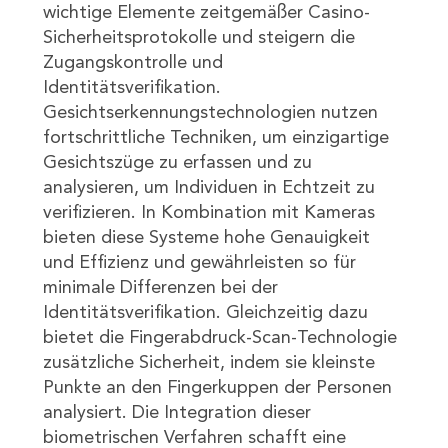
wichtige Elemente zeitgemäßer Casino-
Sicherheitsprotokolle und steigern die
Zugangskontrolle und
Identitätsverifikation.
Gesichtserkennungstechnologien nutzen
fortschrittliche Techniken, um einzigartige
Gesichtszüge zu erfassen und zu
analysieren, um Individuen in Echtzeit zu
verifizieren. In Kombination mit Kameras
bieten diese Systeme hohe Genauigkeit
und Effizienz und gewährleisten so für
minimale Differenzen bei der
Identitätsverifikation. Gleichzeitig dazu
bietet die Fingerabdruck-Scan-Technologie
zusätzliche Sicherheit, indem sie kleinste
Punkte an den Fingerkuppen der Personen
analysiert. Die Integration dieser
biometrischen Verfahren schafft eine