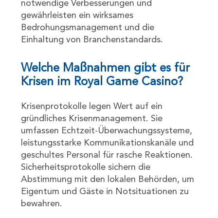
notwendige Verbesserungen und
gewährleisten ein wirksames
Bedrohungsmanagement und die
Einhaltung von Branchenstandards.
Welche Maßnahmen gibt es für
Krisen im Royal Game Casino?
Krisenprotokolle legen Wert auf ein
gründliches Krisenmanagement. Sie
umfassen Echtzeit-Überwachungssysteme,
leistungsstarke Kommunikationskanäle und
geschultes Personal für rasche Reaktionen.
Sicherheitsprotokolle sichern die
Abstimmung mit den lokalen Behörden, um
Eigentum und Gäste in Notsituationen zu
bewahren.