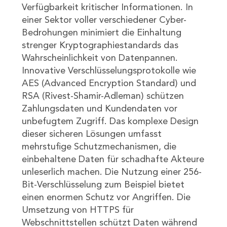
Verfügbarkeit kritischer Informationen. In
einer Sektor voller verschiedener Cyber-
Bedrohungen minimiert die Einhaltung
strenger Kryptographiestandards das
Wahrscheinlichkeit von Datenpannen.
Innovative Verschlüsselungsprotokolle wie
AES (Advanced Encryption Standard) und
RSA (Rivest-Shamir-Adleman) schützen
Zahlungsdaten und Kundendaten vor
unbefugtem Zugriff. Das komplexe Design
dieser sicheren Lösungen umfasst
mehrstufige Schutzmechanismen, die
einbehaltene Daten für schadhafte Akteure
unleserlich machen. Die Nutzung einer 256-
Bit-Verschlüsselung zum Beispiel bietet
einen enormen Schutz vor Angriffen. Die
Umsetzung von HTTPS für
Webschnittstellen schützt Daten während