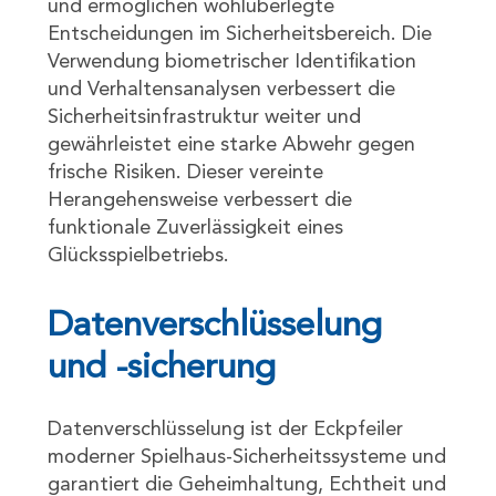
und ermöglichen wohlüberlegte
Entscheidungen im Sicherheitsbereich. Die
Verwendung biometrischer Identifikation
und Verhaltensanalysen verbessert die
Sicherheitsinfrastruktur weiter und
gewährleistet eine starke Abwehr gegen
frische Risiken. Dieser vereinte
Herangehensweise verbessert die
funktionale Zuverlässigkeit eines
Glücksspielbetriebs.
Datenverschlüsselung
und -sicherung
Datenverschlüsselung ist der Eckpfeiler
moderner Spielhaus-Sicherheitssysteme und
garantiert die Geheimhaltung, Echtheit und