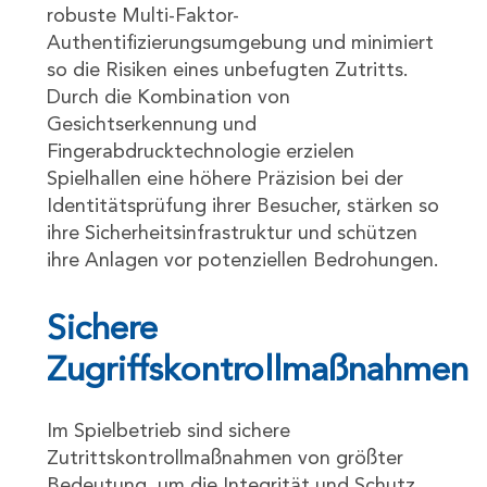
robuste Multi-Faktor-
Authentifizierungsumgebung und minimiert
so die Risiken eines unbefugten Zutritts.
Durch die Kombination von
Gesichtserkennung und
Fingerabdrucktechnologie erzielen
Spielhallen eine höhere Präzision bei der
Identitätsprüfung ihrer Besucher, stärken so
ihre Sicherheitsinfrastruktur und schützen
ihre Anlagen vor potenziellen Bedrohungen.
Sichere
Zugriffskontrollmaßnahmen
Im Spielbetrieb sind sichere
Zutrittskontrollmaßnahmen von größter
Bedeutung, um die Integrität und Schutz