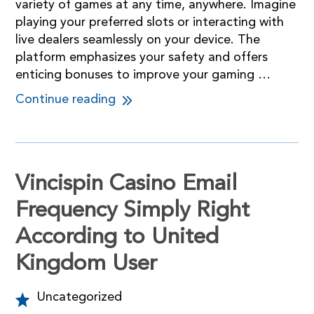
variety of games at any time, anywhere. Imagine
playing your preferred slots or interacting with
live dealers seamlessly on your device. The
platform emphasizes your safety and offers
enticing bonuses to improve your gaming …
Continue reading
Vincispin Casino Email
Frequency Simply Right
According to United
Kingdom User
Uncategorized