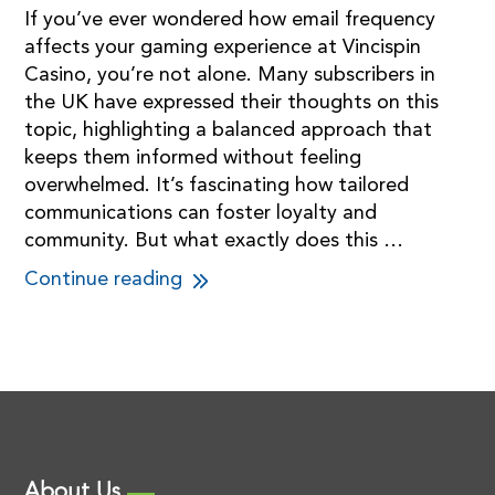
If you’ve ever wondered how email frequency
affects your gaming experience at Vincispin
Casino, you’re not alone. Many subscribers in
the UK have expressed their thoughts on this
topic, highlighting a balanced approach that
keeps them informed without feeling
overwhelmed. It’s fascinating how tailored
communications can foster loyalty and
community. But what exactly does this …
Continue reading
About Us