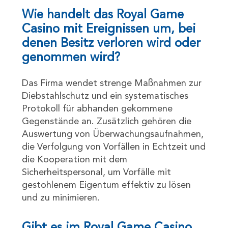
Wie handelt das Royal Game
Casino mit Ereignissen um, bei
denen Besitz verloren wird oder
genommen wird?
Das Firma wendet strenge Maßnahmen zur
Diebstahlschutz und ein systematisches
Protokoll für abhanden gekommene
Gegenstände an. Zusätzlich gehören die
Auswertung von Überwachungsaufnahmen,
die Verfolgung von Vorfällen in Echtzeit und
die Kooperation mit dem
Sicherheitspersonal, um Vorfälle mit
gestohlenem Eigentum effektiv zu lösen
und zu minimieren.
Gibt es im Royal Game Casino