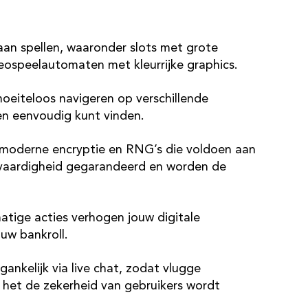
aan spellen, waaronder slots met grote
speelautomaten met kleurrijke graphics.
oeiteloos navigeren op verschillende
len eenvoudig kunt vinden.
j moderne encryptie en RNG’s die voldoen aan
tvaardigheid gegarandeerd en worden de
tige acties verhogen jouw digitale
uw bankroll.
gankelijk via live chat, zodat vlugge
het de zekerheid van gebruikers wordt