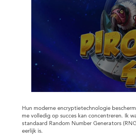
Hun moderne encryptietechnologie beschermt 
me volledig op succes kan concentreren. Ik 
standaard Random Number Generators (RNG’s),
eerlijk is.