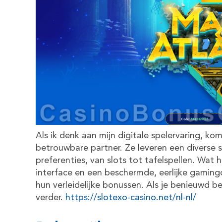
Als ik denk aan mijn digitale spelervaring, ko
betrouwbare partner. Ze leveren een diverse sel
preferenties, van slots tot tafelspellen. Wat 
interface en een beschermde, eerlijke gami
hun verleidelijke bonussen. Als je benieuwd b
verder.
https://slotexo-casino.net/nl-nl/