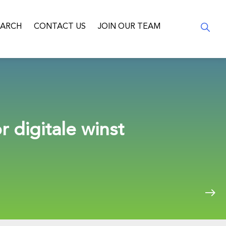
EARCH
CONTACT US
JOIN OUR TEAM
 digitale winst