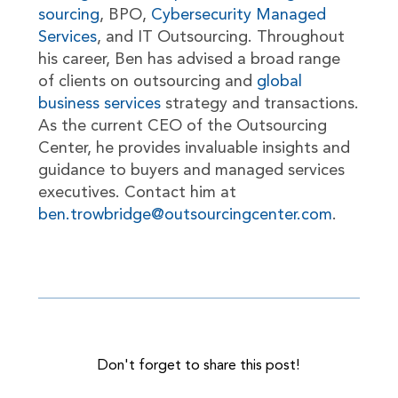
sourcing
, BPO,
Cybersecurity Managed
Services
, and IT Outsourcing. Throughout
his career, Ben has advised a broad range
of clients on outsourcing and
global
business services
strategy and transactions.
As the current CEO of the Outsourcing
Center, he provides invaluable insights and
guidance to buyers and managed services
executives. Contact him at
ben.trowbridge@outsourcingcenter.com
.
Don't forget to share this post!