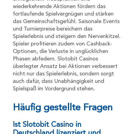
wiederkehrende Aktionen fördern das
fortlaufende Spielvergnügen und stärken
das Gemeinschaftsgefühl. Saisonale Events
und Turnierpreise bereichern das
Spielerlebnis und steigern den Nervenkitzel.
Spieler profitieren zudem von Cashback-
Optionen, die Verluste in unglücklichen
Phasen abfedern. Slotobit Casinos
überlegter Ansatz bei Aktionen verbessert
nicht nur das Spielerlebnis, sondern sorgt
auch dafür, dass Unabhängigkeit und
Spielspaß im Vordergrund stehen.
Häufig gestellte Fragen
Ist Slotobit Casino in
Deutschland lizenziert und