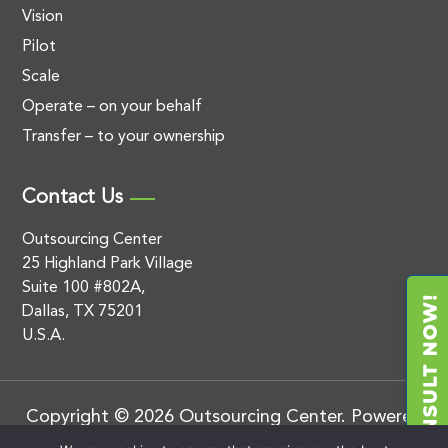
Vision
Pilot
Scale
Operate – on your behalf
Transfer – to your ownership
Contact Us
Outsourcing Center
25 Highland Park Village
Suite 100 #802A,
Dallas, TX 75201
U.S.A.
Copyright © 2026 Outsourcing Center. Powered
by
.
BluEnt
Privacy Policy