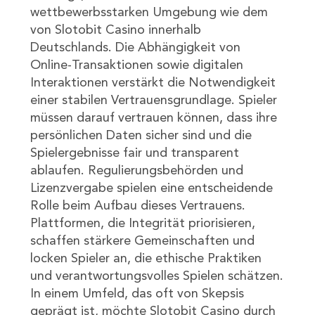
wettbewerbsstarken Umgebung wie dem
von Slotobit Casino innerhalb
Deutschlands. Die Abhängigkeit von
Online-Transaktionen sowie digitalen
Interaktionen verstärkt die Notwendigkeit
einer stabilen Vertrauensgrundlage. Spieler
müssen darauf vertrauen können, dass ihre
persönlichen Daten sicher sind und die
Spielergebnisse fair und transparent
ablaufen. Regulierungsbehörden und
Lizenzvergabe spielen eine entscheidende
Rolle beim Aufbau dieses Vertrauens.
Plattformen, die Integrität priorisieren,
schaffen stärkere Gemeinschaften und
locken Spieler an, die ethische Praktiken
und verantwortungsvolles Spielen schätzen.
In einem Umfeld, das oft von Skepsis
geprägt ist, möchte Slotobit Casino durch