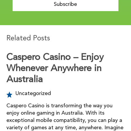
Subscribe
Related Posts
Caspero Casino – Enjoy
Whenever Anywhere in
Australia
Uncategorized
Caspero Casino is transforming the way you
enjoy online gaming in Australia. With its
exceptional mobile compatibility, you can play a
variety of games at any time, anywhere. Imagine