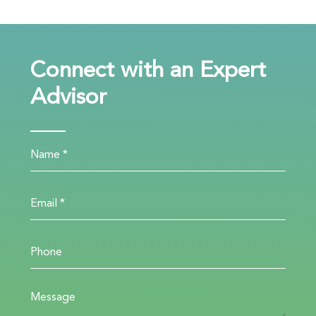
Connect with an Expert
Advisor