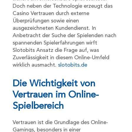
Doch neben der Technologie erzeugt das
Casino Vertrauen durch externe
Überprüfungen sowie einen
ausgezeichneten Kundendienst. In
Anbetracht der Suche der Spielenden nach
spannenden Spielerfahrungen wirft
Slotobits Ansatz die Frage auf, was
Zuverlässigkeit in diesem Online-Umfeld
wirklich ausmacht.
slotobits.de
Die Wichtigkeit von
Vertrauen im Online-
Spielbereich
Vertrauen ist die Grundlage des Online-
Gamings, besonders in einer