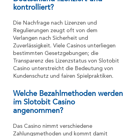
kontrolliert?
Die Nachfrage nach Lizenzen und
Regulierungen zeugt oft von dem
Verlangen nach Sicherheit und
Zuverlässigkeit. Viele Casinos unterliegen
bestimmten Gesetzgebungen; die
Transparenz des Lizenzstatus von Slotobit
Casino unterstreicht die Bedeutung von
Kundenschutz und fairen Spielpraktiken.
Welche Bezahlmethoden werden
im Slotobit Casino
angenommen?
Das Casino nimmt verschiedene
Zahlungsmethoden und kommt damit