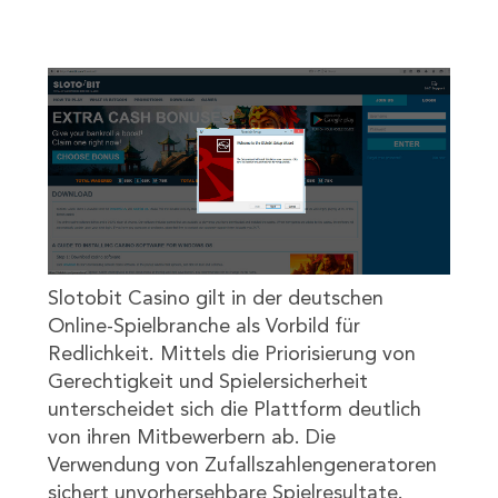
Slotobit Casino gilt in der deutschen
Online-Spielbranche als Vorbild für
Redlichkeit. Mittels die Priorisierung von
Gerechtigkeit und Spielersicherheit
unterscheidet sich die Plattform deutlich
von ihren Mitbewerbern ab. Die
Verwendung von Zufallszahlengeneratoren
sichert unvorhersehbare Spielresultate.