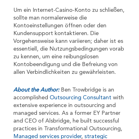
Um ein Internet-Casino-Konto zu schließen,
sollte man normalerweise die
Kontoeinstellungen öffnen oder den
Kundensupport kontaktieren. Die
Vorgehensweise kann variieren; daher ist es
essentiell, die Nutzungsbedingungen vorab
zu kennen, um eine reibungslosen
Kontobeendigung und die Befreiung von
allen Verbindlichkeiten zu gewährleisten.
About the Author:
Ben Trowbridge is an
accomplished
Outsourcing Consultant
with
extensive experience in outsourcing and
managed services. As a former EY Partner
and CEO of Alsbridge, he built successful
practices in Transformational Outsourcing,
Managed services provider
,
strategic