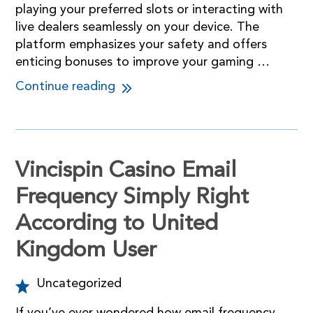
playing your preferred slots or interacting with
live dealers seamlessly on your device. The
platform emphasizes your safety and offers
enticing bonuses to improve your gaming …
Continue reading
Vincispin Casino Email
Frequency Simply Right
According to United
Kingdom User
Uncategorized