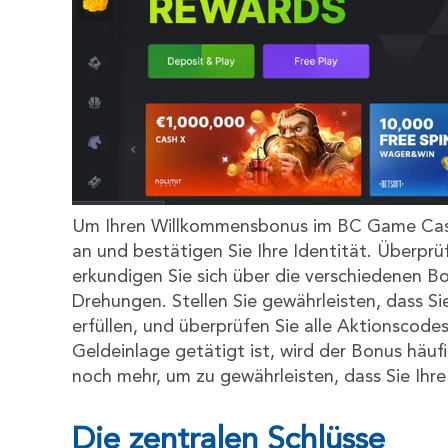
Um Ihren Willkommensbonus im BC Game Casino
an und bestätigen Sie Ihre Identität. Überpr
erkundigen Sie sich über die verschiedenen B
Drehungen. Stellen Sie gewährleisten, dass S
erfüllen, und überprüfen Sie alle Aktionsco
Geldeinlage getätigt ist, wird der Bonus häuf
noch mehr, um zu gewährleisten, dass Sie Ihr
Die zentralen Schlüsse