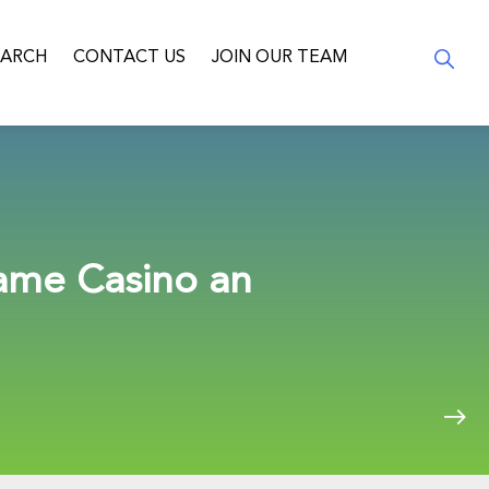
EARCH
CONTACT US
JOIN OUR TEAM
ame Casino an