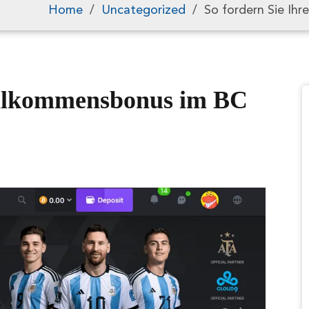
Home
/
Uncategorized
/
So fordern Sie Ih
Willkommensbonus im BC