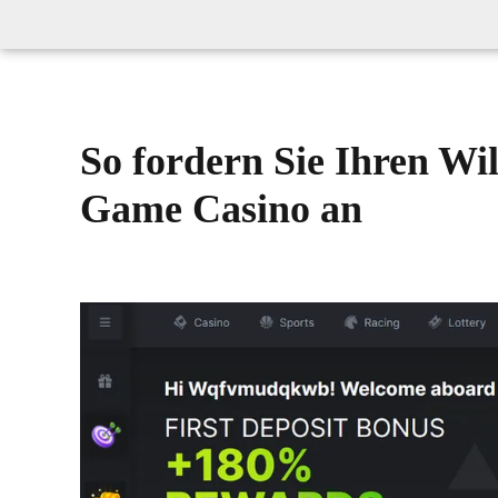
So fordern Sie Ihren 
Game Casino an