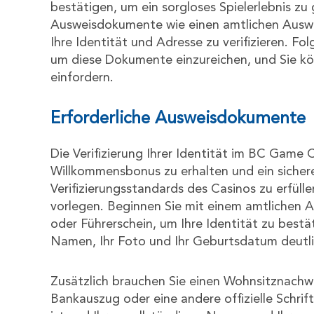
bestätigen, um ein sorgloses Spielerlebnis zu 
Ausweisdokumente wie einen amtlichen Auswe
Ihre Identität und Adresse zu verifizieren. Fo
um diese Dokumente einzureichen, und Sie kö
einfordern.
Erforderliche Ausweisdokumente
Die Verifizierung Ihrer Identität im BC Game C
Willkommensbonus zu erhalten und ein sichere
Verifizierungsstandards des Casinos zu erfül
vorlegen. Beginnen Sie mit einem amtlichen 
oder Führerschein, um Ihre Identität zu best
Namen, Ihr Foto und Ihr Geburtsdatum deutli
Zusätzlich brauchen Sie einen Wohnsitznachwe
Bankauszug oder eine andere offizielle Schrift