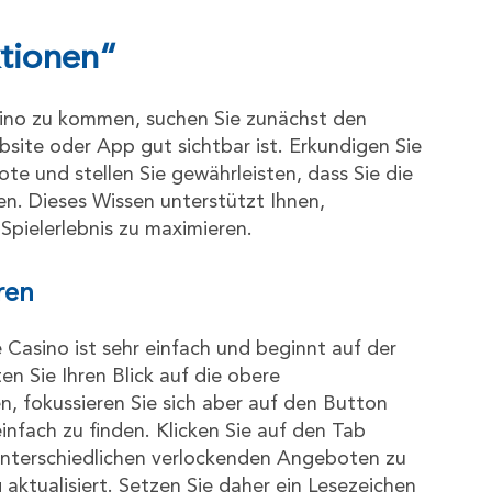
tionen“
no zu kommen, suchen Sie zunächst den
ite oder App gut sichtbar ist. Erkundigen Sie
e und stellen Sie gewährleisten, dass Sie die
. Dieses Wissen unterstützt Ihnen,
Spielerlebnis zu maximieren.
ren
asino ist sehr einfach und beginnt auf der
en Sie Ihren Blick auf die obere
n, fokussieren Sie sich aber auf den Button
einfach zu finden. Klicken Sie auf den Tab
 unterschiedlichen verlockenden Angeboten zu
aktualisiert. Setzen Sie daher ein Lesezeichen