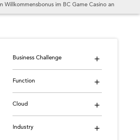
ren Willkommensbonus im BC Game Casino an
Business Challenge
Function
Cloud
Industry