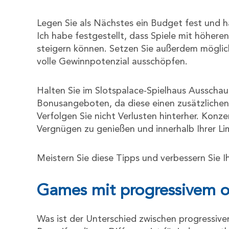
Legen Sie als Nächstes ein Budget fest und halt
Ich habe festgestellt, dass Spiele mit höhere
steigern können. Setzen Sie außerdem möglic
volle Gewinnpotenzial ausschöpfen.
Halten Sie im Slotspalace-Spielhaus Aussch
Bonusangeboten, da diese einen zusätzlichen 
Verfolgen Sie nicht Verlusten hinterher. Konze
Vergnügen zu genießen und innerhalb Ihrer Lim
Meistern Sie diese Tipps und verbessern Sie Ih
Games mit progressivem 
Was ist der Unterschied zwischen progressi