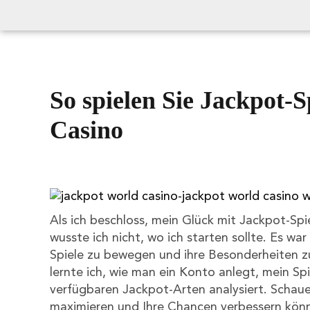
So spielen Sie Jackpot-S
Casino
Als ich beschloss, mein Glück mit Jackpot-Sp
wusste ich nicht, wo ich starten sollte. Es w
Spiele zu bewegen und ihre Besonderheiten z
lernte ich, wie man ein Konto anlegt, mein Spi
verfügbaren Jackpot-Arten analysiert. Schaue
maximieren und Ihre Chancen verbessern kön