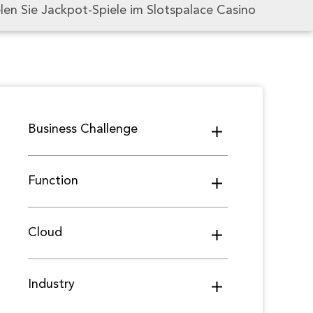
elen Sie Jackpot-Spiele im Slotspalace Casino
Business Challenge
Function
Cloud
Industry