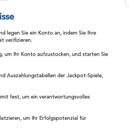
isse
d legen Sie ein Konto an, indem Sie Ihre
 verifizieren.
, um Ihr Konto aufzustocken, und starten Sie
nd Auszahlungstabellen der Jackpot-Spiele,
imit fest, um ein verantwortungsvolles
atzieren, um Ihr Erfolgspotenzial für