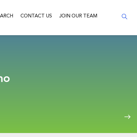
EARCH
CONTACT US
JOIN OUR TEAM
no