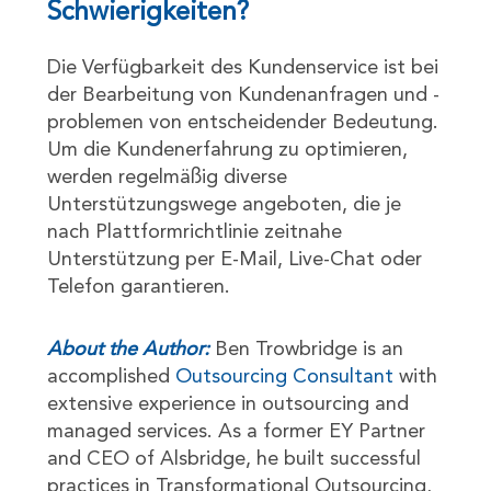
Schwierigkeiten?
Die Verfügbarkeit des Kundenservice ist bei
der Bearbeitung von Kundenanfragen und -
problemen von entscheidender Bedeutung.
Um die Kundenerfahrung zu optimieren,
werden regelmäßig diverse
Unterstützungswege angeboten, die je
nach Plattformrichtlinie zeitnahe
Unterstützung per E-Mail, Live-Chat oder
Telefon garantieren.
About the Author:
Ben Trowbridge is an
accomplished
Outsourcing Consultant
with
extensive experience in outsourcing and
managed services. As a former EY Partner
and CEO of Alsbridge, he built successful
practices in Transformational Outsourcing,