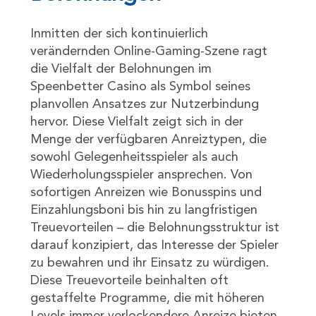
Inmitten der sich kontinuierlich
verändernden Online-Gaming-Szene ragt
die Vielfalt der Belohnungen im
Speenbetter Casino als Symbol seines
planvollen Ansatzes zur Nutzerbindung
hervor. Diese Vielfalt zeigt sich in der
Menge der verfügbaren Anreiztypen, die
sowohl Gelegenheitsspieler als auch
Wiederholungsspieler ansprechen. Von
sofortigen Anreizen wie Bonusspins und
Einzahlungsboni bis hin zu langfristigen
Treuevorteilen – die Belohnungsstruktur ist
darauf konzipiert, das Interesse der Spieler
zu bewahren und ihr Einsatz zu würdigen.
Diese Treuevorteile beinhalten oft
gestaffelte Programme, die mit höheren