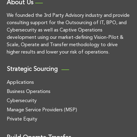
About Us
We founded the 3rd Party Advisory industry and provide
consulting support for the Outsourcing of IT, BPO, and
Cybersecurity as well as Captive Operations
development using our market-defining Vision-Pilot &
Scale, Operate and Transfer methodology to drive
higher results and lower your risk of operations.
Strategic Sourcing
Applications
Business Operations
Cybersecurity
Manage Service Providers (MSP)
Private Equity