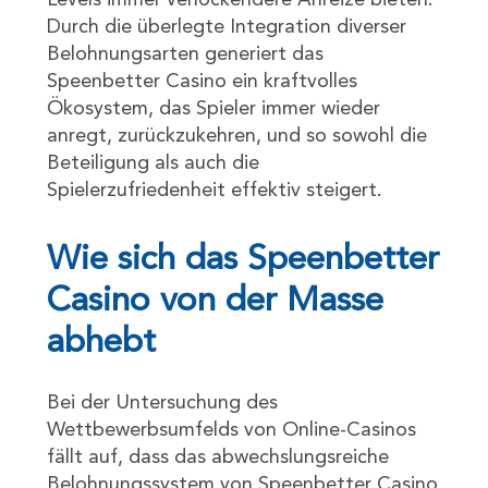
Levels immer verlockendere Anreize bieten.
Durch die überlegte Integration diverser
Belohnungsarten generiert das
Speenbetter Casino ein kraftvolles
Ökosystem, das Spieler immer wieder
anregt, zurückzukehren, und so sowohl die
Beteiligung als auch die
Spielerzufriedenheit effektiv steigert.
Wie sich das Speenbetter
Casino von der Masse
abhebt
Bei der Untersuchung des
Wettbewerbsumfelds von Online-Casinos
fällt auf, dass das abwechslungsreiche
Belohnungssystem von Speenbetter Casino