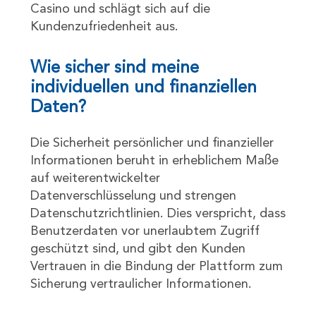
Casino und schlägt sich auf die
Kundenzufriedenheit aus.
Wie sicher sind meine
individuellen und finanziellen
Daten?
Die Sicherheit persönlicher und finanzieller
Informationen beruht in erheblichem Maße
auf weiterentwickelter
Datenverschlüsselung und strengen
Datenschutzrichtlinien. Dies verspricht, dass
Benutzerdaten vor unerlaubtem Zugriff
geschützt sind, und gibt den Kunden
Vertrauen in die Bindung der Plattform zum
Sicherung vertraulicher Informationen.