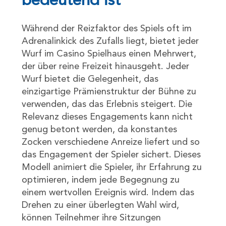
bedeutend ist
Während der Reizfaktor des Spiels oft im
Adrenalinkick des Zufalls liegt, bietet jeder
Wurf im Casino Spielhaus einen Mehrwert,
der über reine Freizeit hinausgeht. Jeder
Wurf bietet die Gelegenheit, das
einzigartige Prämienstruktur der Bühne zu
verwenden, das das Erlebnis steigert. Die
Relevanz dieses Engagements kann nicht
genug betont werden, da konstantes
Zocken verschiedene Anreize liefert und so
das Engagement der Spieler sichert. Dieses
Modell animiert die Spieler, ihr Erfahrung zu
optimieren, indem jede Begegnung zu
einem wertvollen Ereignis wird. Indem das
Drehen zu einer überlegten Wahl wird,
können Teilnehmer ihre Sitzungen