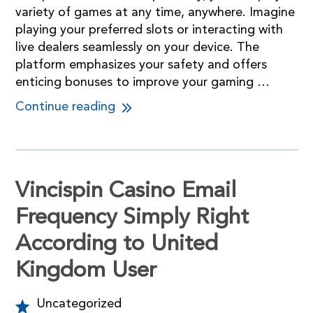
variety of games at any time, anywhere. Imagine
playing your preferred slots or interacting with
live dealers seamlessly on your device. The
platform emphasizes your safety and offers
enticing bonuses to improve your gaming …
Continue reading
Vincispin Casino Email
Frequency Simply Right
According to United
Kingdom User
Uncategorized