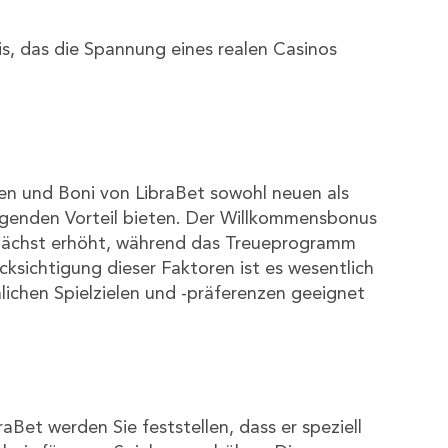
is, das die Spannung eines realen Casinos
nen und Boni von LibraBet sowohl neuen als
ugenden Vorteil bieten. Der Willkommensbonus
s zunächst erhöht, während das Treueprogramm
ücksichtigung dieser Faktoren ist es wesentlich
lichen Spielzielen und -präferenzen geeignet
Bet werden Sie feststellen, dass er speziell