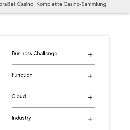
LibraBet Casino: Komplette Casino-Sammlung
Business Challenge
Function
Cloud
Industry