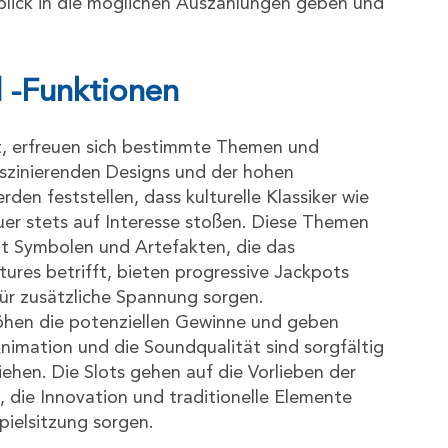
blick in die möglichen Auszahlungen geben und
 -Funktionen
st, erfreuen sich bestimmte Themen und
aszinierenden Designs und der hohen
rden feststellen, dass kulturelle Klassiker wie
er stets auf Interesse stoßen. Diese Themen
it Symbolen und Artefakten, die das
tures betrifft, bieten progressive Jackpots
ür zusätzliche Spannung sorgen.
öhen die potenziellen Gewinne und geben
nimation und die Soundqualität sind sorgfältig
iehen. Die Slots gehen auf die Vorlieben der
 die Innovation und traditionelle Elemente
pielsitzung sorgen.