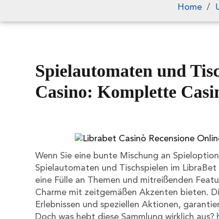
Home
/
Spielautomaten und Tisc
Casino: Komplette Cas
Wenn Sie eine bunte Mischung an Spieloption
Spielautomaten und Tischspielen im LibraBet Ca
eine Fülle an Themen und mitreißenden Featur
Charme mit zeitgemäßen Akzenten bieten. Di
Erlebnissen und speziellen Aktionen, garantie
Doch was hebt diese Sammlung wirklich aus?