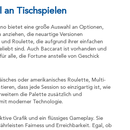
 an Tischspielen
sino bietet eine große Auswahl an Optionen,
n anziehen, die neuartige Versionen
k und Roulette, die aufgrund ihrer einfachen
liebt sind. Auch Baccarat ist vorhanden und
für alle, die Fortune anstelle von Geschick
äisches oder amerikanisches Roulette, Multi-
eren, dass jede Session so einzigartig ist, wie
weitern die Palette zusätzlich und
 mit moderner Technologie.
ktive Grafik und ein flüssiges Gameplay. Sie
rleisten Fairness und Erreichbarkeit. Egal, ob