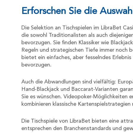
Erforschen Sie die Auswahl
Die Selektion an Tischspielen im LibraBet Ca
die sowohl Traditionalisten als auch diejenige
bevorzugen. Sie finden Klassiker wie Blackjac
Regeln und strategischen Tiefe immer noch be
bietet ein einfaches, aber fesselndes Erlebnis 
bevorzugen.
Auch die Abwandlungen sind vielfältig: Europ
Hand-Blackjack und Baccarat-Varianten garanti
Sie es wünschen. Videopoker-Möglichkeiten er
kombinieren klassische Kartenspielstrategien
Die Tischspiele von LibraBet bieten eine attra
entsprechen den Branchenstandards und gewäh