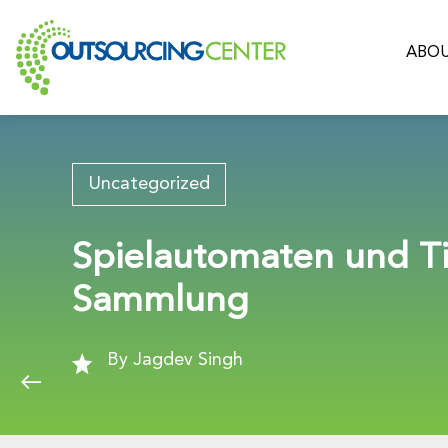
ABOU
Uncategorized
Spielautomaten und Ti
Sammlung
By Jagdev Singh