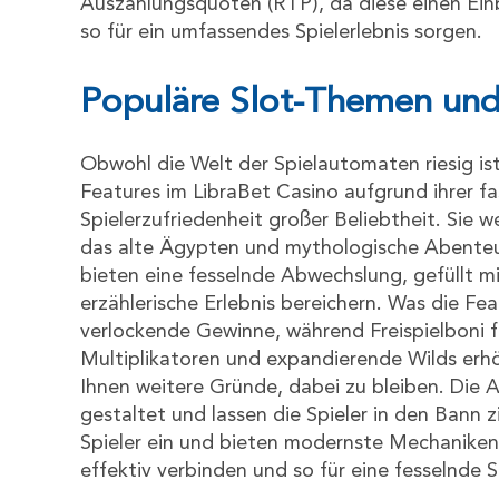
Auszahlungsquoten (RTP), da diese einen Ein
so für ein umfassendes Spielerlebnis sorgen.
Populäre Slot-Themen und
Obwohl die Welt der Spielautomaten riesig i
Features im LibraBet Casino aufgrund ihrer f
Spielerzufriedenheit großer Beliebtheit. Sie we
das alte Ägypten und mythologische Abenteu
bieten eine fesselnde Abwechslung, gefüllt m
erzählerische Erlebnis bereichern. Was die Fea
verlockende Gewinne, während Freispielboni f
Multiplikatoren und expandierende Wilds erh
Ihnen weitere Gründe, dabei zu bleiben. Die A
gestaltet und lassen die Spieler in den Bann z
Spieler ein und bieten modernste Mechaniken,
effektiv verbinden und so für eine fesselnde S