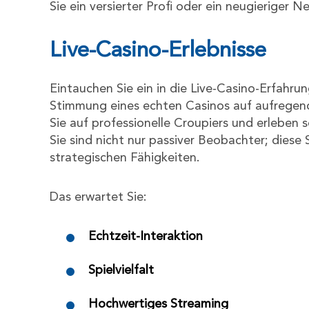
Sie ein versierter Profi oder ein neugieriger Ne
Live-Casino-Erlebnisse
Eintauchen Sie ein in die Live-Casino-Erfahru
Stimmung eines echten Casinos auf aufregende
Sie auf professionelle Croupiers und erleben 
Sie sind nicht nur passiver Beobachter; diese 
strategischen Fähigkeiten.
Das erwartet Sie:
Echtzeit-Interaktion
Spielvielfalt
Hochwertiges Streaming