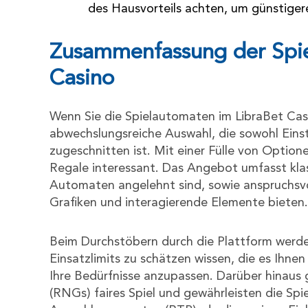
des Hausvorteils achten, um günstiger
Zusammenfassung der Spie
Casino
Wenn Sie die Spielautomaten im LibraBet Casi
abwechslungsreiche Auswahl, die sowohl Einst
zugeschnitten ist. Mit einer Fülle von Option
Regale interessant. Das Angebot umfasst klass
Automaten angelehnt sind, sowie anspruchsvol
Grafiken und interagierende Elemente bieten.
Beim Durchstöbern durch die Plattform werden
Einsatzlimits zu schätzen wissen, die es Ihnen
Ihre Bedürfnisse anzupassen. Darüber hinaus 
(RNGs) faires Spiel und gewährleisten die Spi