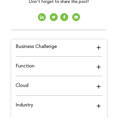
Don't forget to share this post!
Business Challenge
Function
Cloud
Industry