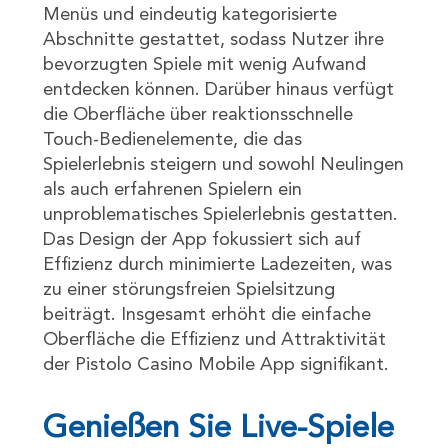
Menüs und eindeutig kategorisierte
Abschnitte gestattet, sodass Nutzer ihre
bevorzugten Spiele mit wenig Aufwand
entdecken können. Darüber hinaus verfügt
die Oberfläche über reaktionsschnelle
Touch-Bedienelemente, die das
Spielerlebnis steigern und sowohl Neulingen
als auch erfahrenen Spielern ein
unproblematisches Spielerlebnis gestatten.
Das Design der App fokussiert sich auf
Effizienz durch minimierte Ladezeiten, was
zu einer störungsfreien Spielsitzung
beiträgt. Insgesamt erhöht die einfache
Oberfläche die Effizienz und Attraktivität
der Pistolo Casino Mobile App signifikant.
Genießen Sie Live-Spiele