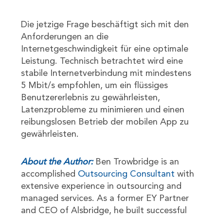
Die jetzige Frage beschäftigt sich mit den
Anforderungen an die
Internetgeschwindigkeit für eine optimale
Leistung. Technisch betrachtet wird eine
stabile Internetverbindung mit mindestens
5 Mbit/s empfohlen, um ein flüssiges
Benutzererlebnis zu gewährleisten,
Latenzprobleme zu minimieren und einen
reibungslosen Betrieb der mobilen App zu
gewährleisten.
About the Author:
Ben Trowbridge is an
accomplished
Outsourcing Consultant
with
extensive experience in outsourcing and
managed services. As a former EY Partner
and CEO of Alsbridge, he built successful