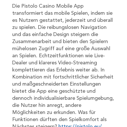
Die Pistolo Casino Mobile App
transformiert das mobile Spielen, indem sie
es Nutzern gestattet, jederzeit und überall
zu spielen. Die reibungslosen Navigation
und das einfache Design steigern die
Zusammenarbeit und bieten den Spielern
mühelosen Zugriff auf eine große Auswahl
an Spielen. Echtzeitfunktionen wie Live-
Dealer und klareres Video-Streaming
komplettieren das Erlebnis weiter ab. In
Kombination mit fortschrittlicher Sicherheit
und maßgeschneiderten Einstellungen
bietet die App eine geschützte und
dennoch individualisierbare Spielumgebung,
die Nutzer hin anregt, andere
Möglichkeiten zu erkunden. Was für
Funktionen dürften den Spielkomfort als
Nächstes steigern?
https://pistolo.eu/