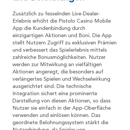
Zusätzlich zu fesselnden Live-Dealer-
Erlebnis erhöht die Pistolo Casino Mobile
App die Kundenbindung durch
einzigartigen Aktionen und Boni. Die App
stellt Nutzern Zugriff zu exklusiven Prämien
und verbessert das Spielerlebnis mittels
zahlreiche Bonusmöglichkeiten. Nutzer
werden zur Mitwirkung an vielfältigen
Aktionen angeregt, die besonders auf
verlängertes Spielen und Wechselwirkung
ausgerichtet sind. Die technische
Integration sichert eine prominente
Darstellung von diesen Aktionen, so dass
Nutzer sie einfach in der App-Oberfläche
verwenden und einlösen können. Das
geordnete Belohnungssystem stärkt die