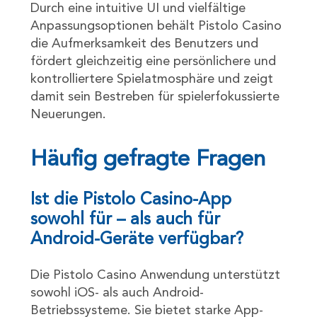
Durch eine intuitive UI und vielfältige
Anpassungsoptionen behält Pistolo Casino
die Aufmerksamkeit des Benutzers und
fördert gleichzeitig eine persönlichere und
kontrolliertere Spielatmosphäre und zeigt
damit sein Bestreben für spielerfokussierte
Neuerungen.
Häufig gefragte Fragen
Ist die Pistolo Casino-App
sowohl für – als auch für
Android-Geräte verfügbar?
Die Pistolo Casino Anwendung unterstützt
sowohl iOS- als auch Android-
Betriebssysteme. Sie bietet starke App-