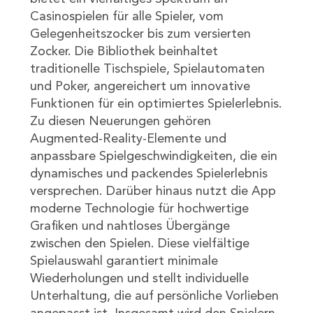
Casinospielen für alle Spieler, vom
Gelegenheitszocker bis zum versierten
Zocker. Die Bibliothek beinhaltet
traditionelle Tischspiele, Spielautomaten
und Poker, angereichert um innovative
Funktionen für ein optimiertes Spielerlebnis.
Zu diesen Neuerungen gehören
Augmented-Reality-Elemente und
anpassbare Spielgeschwindigkeiten, die ein
dynamisches und packendes Spielerlebnis
versprechen. Darüber hinaus nutzt die App
moderne Technologie für hochwertige
Grafiken und nahtloses Übergänge
zwischen den Spielen. Diese vielfältige
Spielauswahl garantiert minimale
Wiederholungen und stellt individuelle
Unterhaltung, die auf persönliche Vorlieben