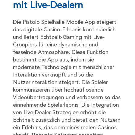
mit Live-Dealern
Die Pistolo Spielhalle Mobile App steigert
das digitale Casino-Erlebnis kontinuierlich
und liefert Echtzeit-Gaming mit Live-
Croupiers für eine dynamische und
fesselnde Atmosphäre. Diese Funktion
bestimmt die App aus, indem sie
modernste Technologie mit menschlicher
Interaktion verknüpft und so die
Nutzerinteraktion steigert. Die Spieler
kommunizieren über hochauflösende
Videoübertragungen und verbessern so das
einnehmende Spielerlebnis. Die Integration
von Live-Dealer-Strategien erhöht die
Echtheit zusätzlich und bietet den Nutzern
ein Erlebnis, das dem eines realen Casinos