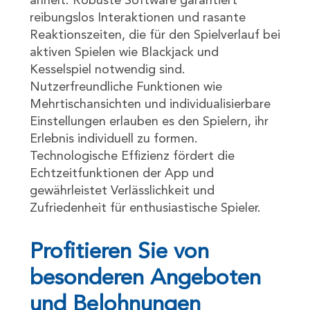
ähnelt. Robuste Software garantiert
reibungslos Interaktionen und rasante
Reaktionszeiten, die für den Spielverlauf bei
aktiven Spielen wie Blackjack und
Kesselspiel notwendig sind.
Nutzerfreundliche Funktionen wie
Mehrtischansichten und individualisierbare
Einstellungen erlauben es den Spielern, ihr
Erlebnis individuell zu formen.
Technologische Effizienz fördert die
Echtzeitfunktionen der App und
gewährleistet Verlässlichkeit und
Zufriedenheit für enthusiastische Spieler.
Profitieren Sie von
besonderen Angeboten
und Belohnungen