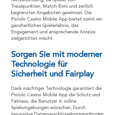
Nutzerbindung, da Spieler von
Treuepunkten, Match-Boni und zeitlich
begrenzten Angeboten gewinnen. Die
Pistolo Casino Mobile App bietet somit ein
ganzheitliches Spielerlebnis, das
Engagement und ansprechende Anreize
zielgerichtet mischt.
Sorgen Sie mit moderner
Technologie für
Sicherheit und Fairplay
Dank mächtiger Technologie garantiert die
Pistolo Casino Mobile App die Schutz und
Fairness, die Benutzer in online
Spielumgebungen wünschen. Durch
innovative Datenverschlüsselungsmethoden