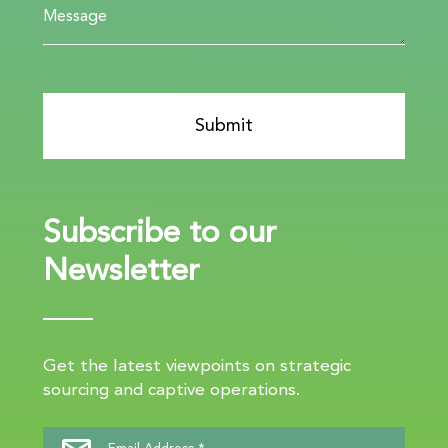
Subscribe to our
Newsletter
Get the latest viewpoints on strategic
sourcing and captive operations.