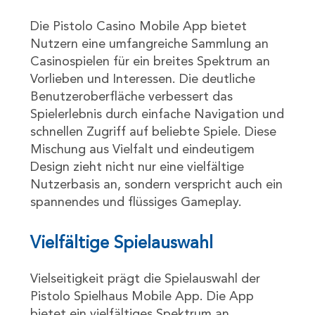
Die Pistolo Casino Mobile App bietet
Nutzern eine umfangreiche Sammlung an
Casinospielen für ein breites Spektrum an
Vorlieben und Interessen. Die deutliche
Benutzeroberfläche verbessert das
Spielerlebnis durch einfache Navigation und
schnellen Zugriff auf beliebte Spiele. Diese
Mischung aus Vielfalt und eindeutigem
Design zieht nicht nur eine vielfältige
Nutzerbasis an, sondern verspricht auch ein
spannendes und flüssiges Gameplay.
Vielfältige Spielauswahl
Vielseitigkeit prägt die Spielauswahl der
Pistolo Spielhaus Mobile App. Die App
bietet ein vielfältiges Spektrum an