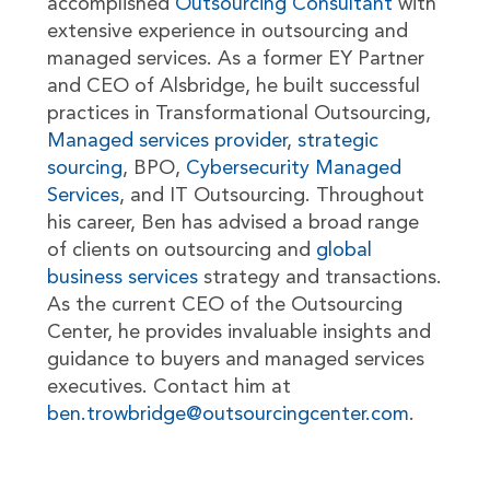
accomplished
Outsourcing Consultant
with
extensive experience in outsourcing and
managed services. As a former EY Partner
and CEO of Alsbridge, he built successful
practices in Transformational Outsourcing,
Managed services provider
,
strategic
sourcing
, BPO,
Cybersecurity Managed
Services
, and IT Outsourcing. Throughout
his career, Ben has advised a broad range
of clients on outsourcing and
global
business services
strategy and transactions.
As the current CEO of the Outsourcing
Center, he provides invaluable insights and
guidance to buyers and managed services
executives. Contact him at
ben.trowbridge@outsourcingcenter.com
.