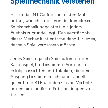
Spielmechanik verstehen
Als ich das N1 Casino zum ersten Mal
betrat, war ich sofort von der komplexen
Spielmechanik begeistert, die jedem
Erlebnis zugrunde liegt. Das Verständnis
dieser Mechanik ist entscheidend für jeden,
der sein Spiel verbessern möchte.
Jedes Spiel, egal ob Spielautomat oder
Kartenspiel, hat bestimmte Vorschriften,
Erfolgsaussichten und Taktiken, die den
Ausgang bestimmen. Ich habe schnell
gelernt, die RTP und den Casino-Vorteil zu
prüfen, um fundierte Entscheidungen zu
treffen.