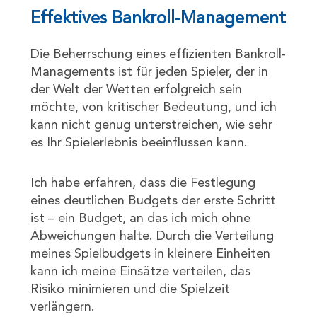
Effektives Bankroll-Management
Die Beherrschung eines effizienten Bankroll-
Managements ist für jeden Spieler, der in
der Welt der Wetten erfolgreich sein
möchte, von kritischer Bedeutung, und ich
kann nicht genug unterstreichen, wie sehr
es Ihr Spielerlebnis beeinflussen kann.
Ich habe erfahren, dass die Festlegung
eines deutlichen Budgets der erste Schritt
ist – ein Budget, an das ich mich ohne
Abweichungen halte. Durch die Verteilung
meines Spielbudgets in kleinere Einheiten
kann ich meine Einsätze verteilen, das
Risiko minimieren und die Spielzeit
verlängern.