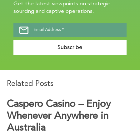
Get the latest viewpoints on strategic
sourcing and captive operations.
Subscribe
Related Posts
Caspero Casino – Enjoy
Whenever Anywhere in
Australia