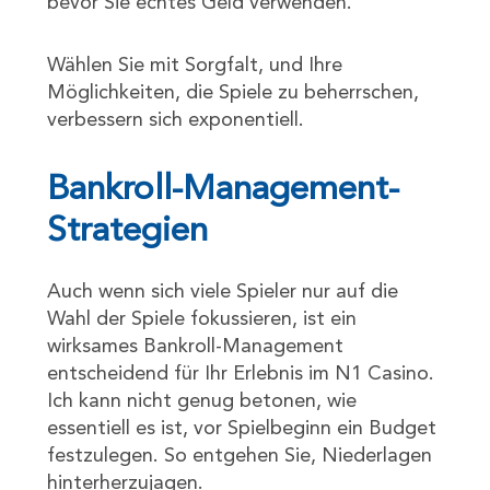
bevor Sie echtes Geld verwenden.
Wählen Sie mit Sorgfalt, und Ihre
Möglichkeiten, die Spiele zu beherrschen,
verbessern sich exponentiell.
Bankroll-Management-
Strategien
Auch wenn sich viele Spieler nur auf die
Wahl der Spiele fokussieren, ist ein
wirksames Bankroll-Management
entscheidend für Ihr Erlebnis im N1 Casino.
Ich kann nicht genug betonen, wie
essentiell es ist, vor Spielbeginn ein Budget
festzulegen. So entgehen Sie, Niederlagen
hinterherzujagen.