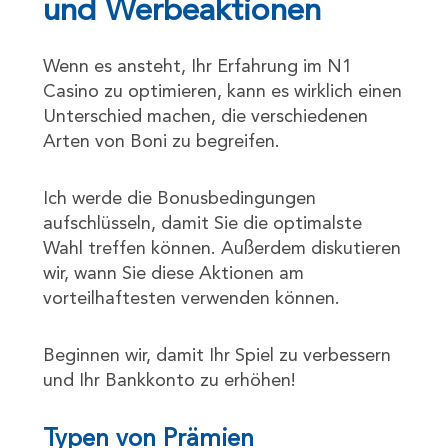
und Werbeaktionen
Wenn es ansteht, Ihr Erfahrung im N1
Casino zu optimieren, kann es wirklich einen
Unterschied machen, die verschiedenen
Arten von Boni zu begreifen.
Ich werde die Bonusbedingungen
aufschlüsseln, damit Sie die optimalste
Wahl treffen können. Außerdem diskutieren
wir, wann Sie diese Aktionen am
vorteilhaftesten verwenden können.
Beginnen wir, damit Ihr Spiel zu verbessern
und Ihr Bankkonto zu erhöhen!
Typen von Prämien