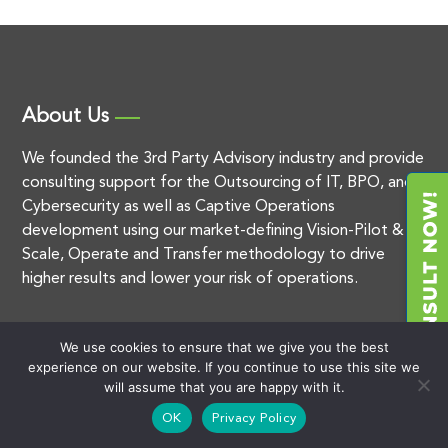
About Us
We founded the 3rd Party Advisory industry and provide
consulting support for the Outsourcing of IT, BPO, and
Cybersecurity as well as Captive Operations
development using our market-defining Vision-Pilot &
Scale, Operate and Transfer methodology to drive
higher results and lower your risk of operations.
Strategic Sourcing
We use cookies to ensure that we give you the best
experience on our website. If you continue to use this site we
Applications
will assume that you are happy with it.
Business Operations
OK
Privacy Policy
Cybersecurity