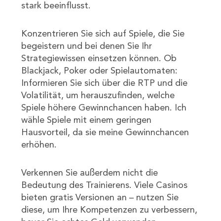
stark beeinflusst.
Konzentrieren Sie sich auf Spiele, die Sie
begeistern und bei denen Sie Ihr
Strategiewissen einsetzen können. Ob
Blackjack, Poker oder Spielautomaten:
Informieren Sie sich über die RTP und die
Volatilität, um herauszufinden, welche
Spiele höhere Gewinnchancen haben. Ich
wähle Spiele mit einem geringen
Hausvorteil, da sie meine Gewinnchancen
erhöhen.
Verkennen Sie außerdem nicht die
Bedeutung des Trainierens. Viele Casinos
bieten gratis Versionen an – nutzen Sie
diese, um Ihre Kompetenzen zu verbessern,