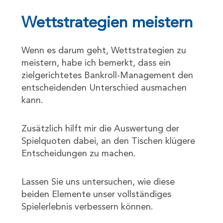
Wettstrategien meistern
Wenn es darum geht, Wettstrategien zu
meistern, habe ich bemerkt, dass ein
zielgerichtetes Bankroll-Management den
entscheidenden Unterschied ausmachen
kann.
Zusätzlich hilft mir die Auswertung der
Spielquoten dabei, an den Tischen klügere
Entscheidungen zu machen.
Lassen Sie uns untersuchen, wie diese
beiden Elemente unser vollständiges
Spielerlebnis verbessern können.