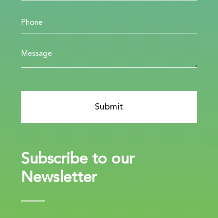
Subscribe to our
Newsletter