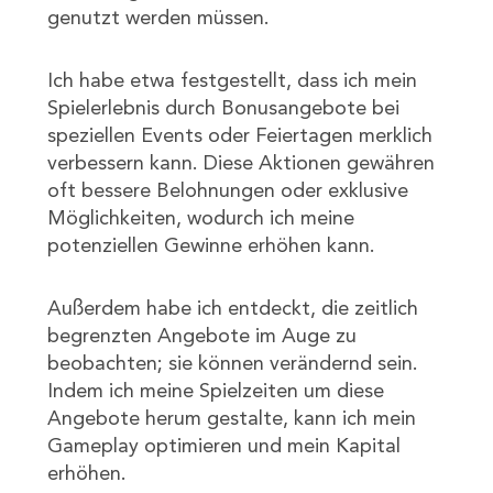
genutzt werden müssen.
Ich habe etwa festgestellt, dass ich mein
Spielerlebnis durch Bonusangebote bei
speziellen Events oder Feiertagen merklich
verbessern kann. Diese Aktionen gewähren
oft bessere Belohnungen oder exklusive
Möglichkeiten, wodurch ich meine
potenziellen Gewinne erhöhen kann.
Außerdem habe ich entdeckt, die zeitlich
begrenzten Angebote im Auge zu
beobachten; sie können verändernd sein.
Indem ich meine Spielzeiten um diese
Angebote herum gestalte, kann ich mein
Gameplay optimieren und mein Kapital
erhöhen.