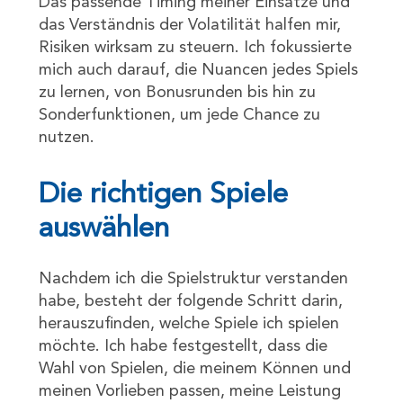
Das passende Timing meiner Einsätze und
das Verständnis der Volatilität halfen mir,
Risiken wirksam zu steuern. Ich fokussierte
mich auch darauf, die Nuancen jedes Spiels
zu lernen, von Bonusrunden bis hin zu
Sonderfunktionen, um jede Chance zu
nutzen.
Die richtigen Spiele
auswählen
Nachdem ich die Spielstruktur verstanden
habe, besteht der folgende Schritt darin,
herauszufinden, welche Spiele ich spielen
möchte. Ich habe festgestellt, dass die
Wahl von Spielen, die meinem Können und
meinen Vorlieben passen, meine Leistung