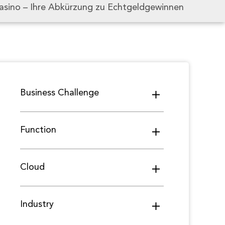
asino – Ihre Abkürzung zu Echtgeldgewinnen
Business Challenge
Function
Cloud
Industry