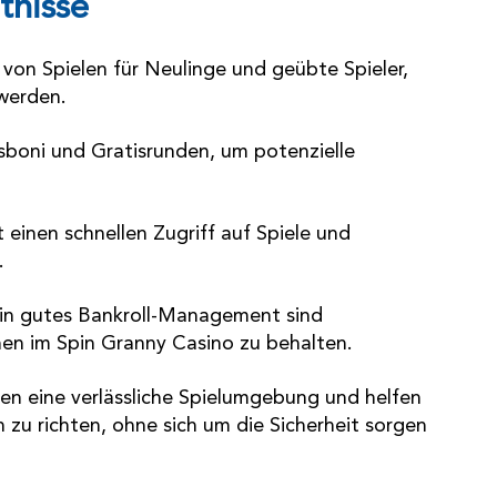
tnisse
 von Spielen für Neulinge und geübte Spieler,
 werden.
boni und Gratisrunden, um potenzielle
 einen schnellen Zugriff auf Spiele und
.
in gutes Bankroll-Management sind
en im Spin Granny Casino zu behalten.
n eine verlässliche Spielumgebung und helfen
 zu richten, ohne sich um die Sicherheit sorgen