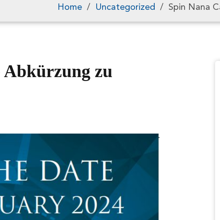
Home
/
Uncategorized
/
Spin Nana C
e Abkürzung zu