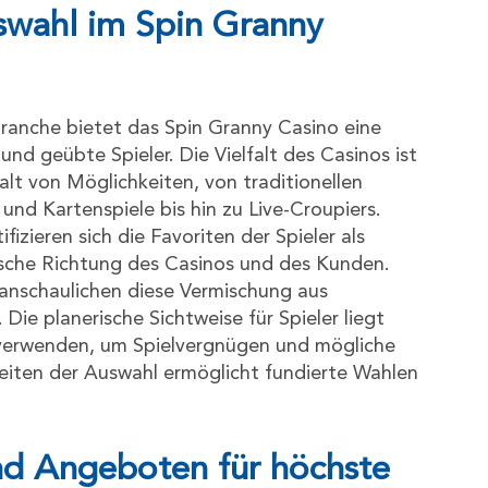
swahl im Spin Granny
branche bietet das Spin Granny Casino eine
nd geübte Spieler. Die Vielfalt des Casinos ist
alt von Möglichkeiten, von traditionellen
nd Kartenspiele bis hin zu Live-Croupiers.
zieren sich die Favoriten der Spieler als
rische Richtung des Casinos und des Kunden.
ranschaulichen diese Vermischung aus
ie planerische Sichtweise für Spieler liegt
 verwenden, um Spielvergnügen und mögliche
eiten der Auswahl ermöglicht fundierte Wahlen
nd Angeboten für höchste