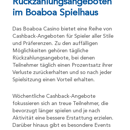
Rückzahlungsangeboten
im Boaboa Spielhaus
Das Boaboa Casino bietet eine Reihe von
Cashback-Angeboten für Spieler aller Stile
und Präferenzen. Zu den auffälligen
Möglichkeiten gehören tägliche
Rückzahlungsangebote, bei denen
Teilnehmer täglich einen Prozentsatz ihrer
Verluste zurückerhalten und so nach jeder
Spielsitzung einen Vorteil erhalten.
Wöchentliche Cashback-Angebote
fokussieren sich an treue Teilnehmer, die
bevorzugt länger spielen und je nach
Aktivität eine bessere Erstattung erzielen.
Darüber hinaus gibt es besondere Events