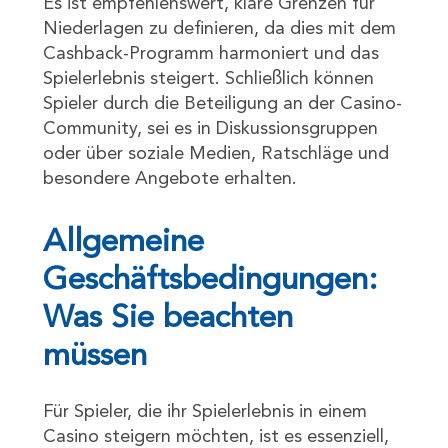
Es ist empfehlenswert, klare Grenzen für
Niederlagen zu definieren, da dies mit dem
Cashback-Programm harmoniert und das
Spielerlebnis steigert. Schließlich können
Spieler durch die Beteiligung an der Casino-
Community, sei es in Diskussionsgruppen
oder über soziale Medien, Ratschläge und
besondere Angebote erhalten.
Allgemeine
Geschäftsbedingungen:
Was Sie beachten
müssen
Für Spieler, die ihr Spielerlebnis in einem
Casino steigern möchten, ist es essenziell,