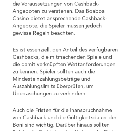
die Voraussetzungen von Cashback-
Angeboten zu verstehen. Das Boaboa
Casino bietet ansprechende Cashback-
Angebote, die Spieler müssen jedoch
gewisse Regeln beachten.
Es ist essenziell, den Anteil des verfügbaren
Cashbacks, die mitmachenden Spiele und
die damit verknüpften Wettanforderungen
zu kennen. Spieler sollten auch die
Mindesteinzahlungsbeträge und
Auszahlungslimits überprüfen, um
Überraschungen zu verhindern.
Auch die Fristen für die Inanspruchnahme
von Cashback und die Gültigkeitsdauer der
Boni sind wichtig. Darüber hinaus sollten