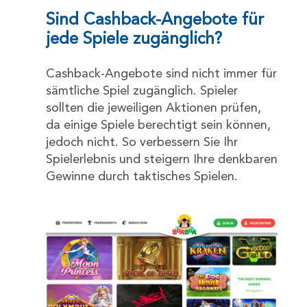
Sind Cashback-Angebote für
jede Spiele zugänglich?
Cashback-Angebote sind nicht immer für
sämtliche Spiel zugänglich. Spieler
sollten die jeweiligen Aktionen prüfen,
da einige Spiele berechtigt sein können,
jedoch nicht. So verbessern Sie Ihr
Spielerlebnis und steigern Ihre denkbaren
Gewinne durch taktisches Spielen.