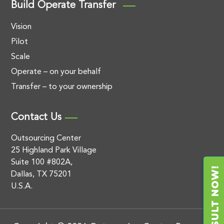
Build Operate Transfer
Vision
Pilot
Scale
Operate – on your behalf
Transfer – to your ownership
Contact Us
Outsourcing Center
25 Highland Park Village
Suite 100 #802A,
Dallas, TX 75201
U.S.A.