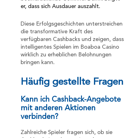
er, dass sich Ausdauer auszahlt.
Diese Erfolgsgeschichten unterstreichen
die transformative Kraft des
verfügbaren Cashbacks und zeigen, dass
intelligentes Spielen im Boaboa Casino
wirklich zu erheblichen Belohnungen
bringen kann.
Häufig gestellte Fragen
Kann ich Cashback-Angebote
mit anderen Aktionen
verbinden?
Zahlreiche Spieler fragen sich, ob sie