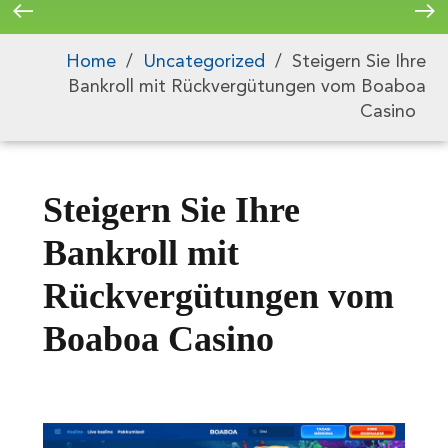
Home
/
Uncategorized
/
Steigern Sie Ihre
Bankroll mit Rückvergütungen vom Boaboa
Casino
Steigern Sie Ihre
Bankroll mit
Rückvergütungen vom
Boaboa Casino