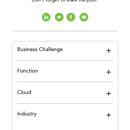
Don't forget to share this post!
Business Challenge
Function
Cloud
Industry