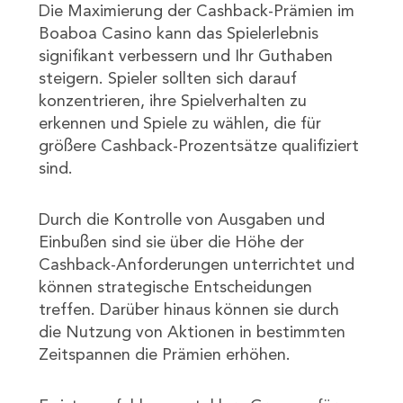
Die Maximierung der Cashback-Prämien im
Boaboa Casino kann das Spielerlebnis
signifikant verbessern und Ihr Guthaben
steigern. Spieler sollten sich darauf
konzentrieren, ihre Spielverhalten zu
erkennen und Spiele zu wählen, die für
größere Cashback-Prozentsätze qualifiziert
sind.
Durch die Kontrolle von Ausgaben und
Einbußen sind sie über die Höhe der
Cashback-Anforderungen unterrichtet und
können strategische Entscheidungen
treffen. Darüber hinaus können sie durch
die Nutzung von Aktionen in bestimmten
Zeitspannen die Prämien erhöhen.