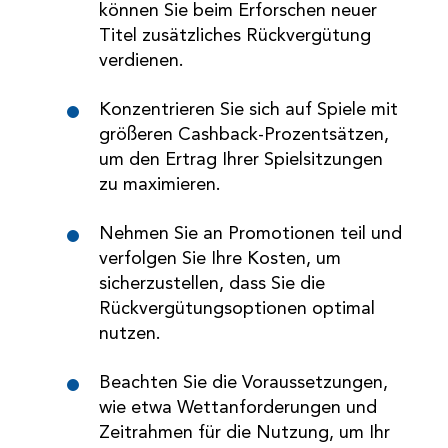
können Sie beim Erforschen neuer
Titel zusätzliches Rückvergütung
verdienen.
Konzentrieren Sie sich auf Spiele mit
größeren Cashback-Prozentsätzen,
um den Ertrag Ihrer Spielsitzungen
zu maximieren.
Nehmen Sie an Promotionen teil und
verfolgen Sie Ihre Kosten, um
sicherzustellen, dass Sie die
Rückvergütungsoptionen optimal
nutzen.
Beachten Sie die Voraussetzungen,
wie etwa Wettanforderungen und
Zeitrahmen für die Nutzung, um Ihr